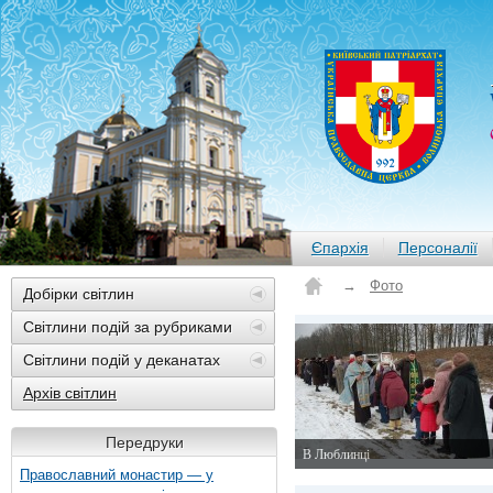
Єпархія
Персоналії
→
Фото
Добірки світлин
Світлини подій за рубриками
Світлини подій у деканатах
Архів світлин
Передруки
В Люблинці
Православний монастир — у
7 лютого 2015 р.