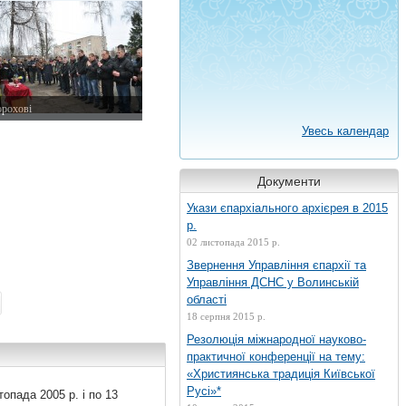
орохові
ічня 2015 р.
Увесь календар
Документи
Укази єпархіального архієрея в 2015
р.
02 листопада 2015 р.
Звернення Управління єпархії та
Управління ДСНС у Волинській
області
18 серпня 2015 р.
Резолюція міжнародної науково-
практичної конференції на тему:
«Християнська традиція Київської
Русі»*
топада 2005 р. і по 13