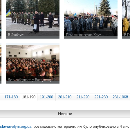
В Любомлі
Поминання героїв Крут
В Г
30 січня 2015 р.
29 січня 2015 р.
28 с
День соборності у Володимирі
22 січня 2015 р.
171-180
181-190
191-200
201-210
211-220
221-230
231-1068
Новини
slaviavolyni.org.ua
, розташовано матеріали, які було опубліковано з 4 лис