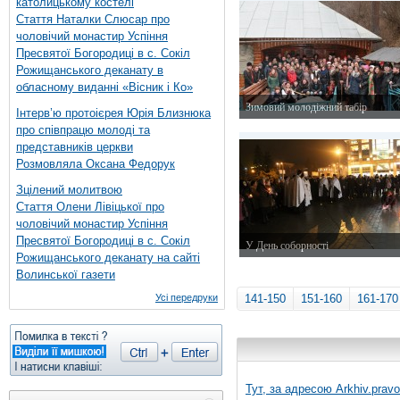
католицькому костелі
Стаття Наталки Слюсар про
чоловічий монастир Успіння
Пресвятої Богородиці в с. Сокіл
Рожищанського деканату в
обласному виданні «Вісник і Ко»
Зимовий молодіжний табір
Інтерв’ю протоієрея Юрія Близнюка
2 лютого 2015 р.
про співпрацю молоді та
представників церкви
Розмовляла Оксана Федорук
Зцілений молитвою
Стаття Олени Лівіцької про
чоловічий монастир Успіння
Пресвятої Богородиці в с. Сокіл
У День соборності
Рожищанського деканату на сайті
22 січня 2015 р.
Волинської газети
Усі передруки
141-150
151-160
161-170
Тут, за адресою
Arkhiv.pravo