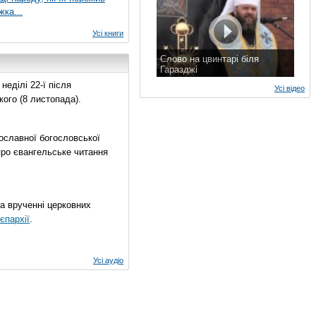
жка...
Усі книги
Слово на цвинтарі біля
Гаразджі
7 листопада 2015 р.
еділі 22-ї після
Усі відео
ого (8 листопада).
ославної богословської
про євангельське читання
на врученні церковних
єпархії
.
Усі аудіо