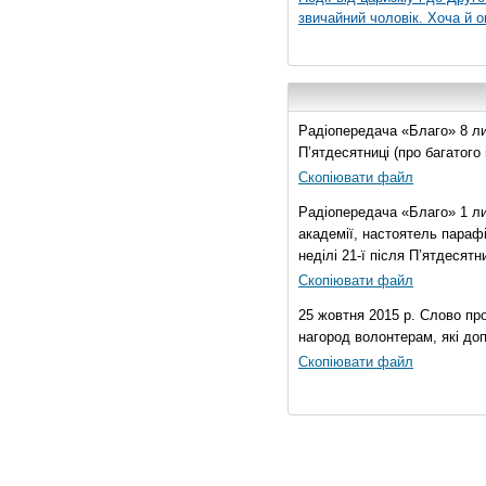
звичайний чоловік. Хоча й о
Радіопередача «Благо» 8 лис
П’ятдесятниці (про багатог
Скопіювати файл
Радіопередача «Благо» 1 ли
академії, настоятель параф
неділі 21-ї після П’ятдесятни
Скопіювати файл
25 жовтня 2015 р. Слово пр
нагород волонтерам, які до
Скопіювати файл