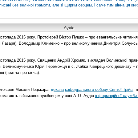
писані без великої грамоти, але зі щирим серцем, і саме тим цінна ця кни
Аудіо
топада 2015 року. Протоієрей Віктор Пушко – про євангельське читання н
о і Лазаря). Володимир Клименко – про великомученика Димитрія Солунськ
стопада 2015 року. Священик Андрій Хромяк, викладач Волинської прав
ії Великомученика Юрія Переможця в с. Жабка Ківерецького деканату – 
ці (притча про сіяча).
отоієрея Миколи Нецькара,
декана
кафедрального собору Святої Трійці
, 
помагають військовослужбовцям у зоні АТО. Аудіо
інформаційної служби 