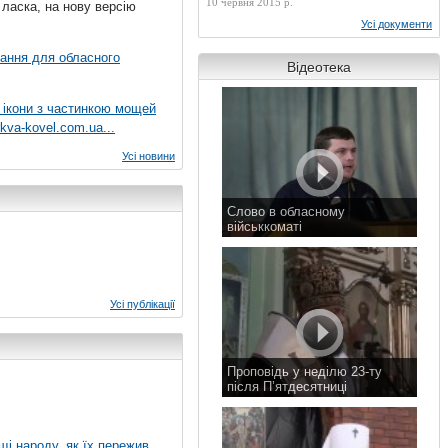
10 червня 2015 р.
 ласка, на нову версію
Усі документи
вання для обласного
Відеотека
 ікони з частинкою мощей
kva-kovel.com.ua...
Усі новини
Слово в обласному
військкоматі
11 листопада 2015 р.
Усі публікації
Проповідь у неділю 23-ту
після П’ятдесятниці
8 листопада 2015 р.
ущі народу, як їх пережив