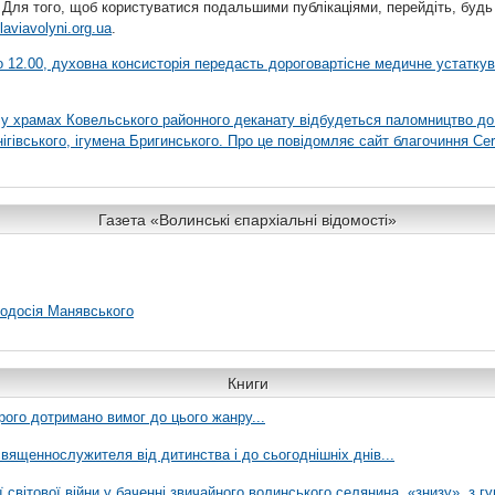
 Для того, щоб користуватися подальшими публікаціями, перейдіть, будь
laviavolyni.org.ua
.
 о 12.00, духовна консисторія передасть дороговартісне медичне устатку
я у храмах Ковельського районного деканату відбудеться паломництво до
гівського, ігумена Бригинського. Про це повідомляє сайт благочиння Сer
Газета «Волинські єпархіальні відомості»
еодосія Манявського
Книги
рого дотримано вимог до цього жанру...
вященнослужителя від дитинства і до сьогоднішніх днів...
ї світової війни у баченні звичайного волинського селянина, «знизу», з г