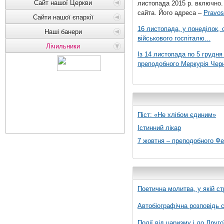
Сайт нашої Церкви
листопада 2015 р. включно.
сайта. Його адреса –
Pravos
Сайти нашої єпархії
16 листопада, у понеділок,
Наші банери
військового госпіталю...
Лічильники
Із 14 листопада по 5 грудн
преподобного Меркурія Черні
Піст: «Не хлібом єдиним»
Істинний лікар
7 жовтня – преподобного Ф
Поетична молитва, у якій ст
Автобіографічна розповідь с
Події від царизму і до Друго