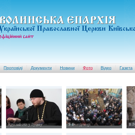
ВОЛИНСЬКА ЄПАРХIЯ
Української Православної Церкви Київськ
офiцiйний сайт
Проповіді
Документи
Новини
Фото
Відео
Газета
Круглий стіл у Луцьку
У Володимирі
В Л
5 лютого 2015 р.
5 лютого 2015 р.
3 лю