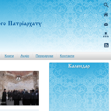
ого Патріархату
Книги
Аудіо
Передруки
Контакти
Календар
укові
того 2015 р.