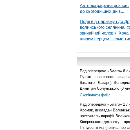
Автобіографічна розпові
до сьогоднішніх днів...
Події від царизму і до Др
волинського селянина, «з
звичайний чоловік. Хоча 
щирим серцем, і саме тим
Радіопередача «Благо» 8 ли
Пушко – про євангельське чи
багатого і Лазаря). Володи
Димитрія Солунського (8 ли
Скопіювати файл
Радіопередача «Благо» 1 л
Хромяк, викладач Волинсько
настоятель парафії Велико
Ківерецького деканату – про
П’ятдесятниці (притча про сі