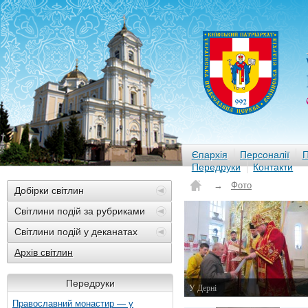
Єпархія
Персоналії
П
Передруки
Контакти
→
Фото
Добірки світлин
Світлини подій за рубриками
Світлини подій у деканатах
Архів світлин
Передруки
У Дерні
13 грудня 2014 р.
Православний монастир — у