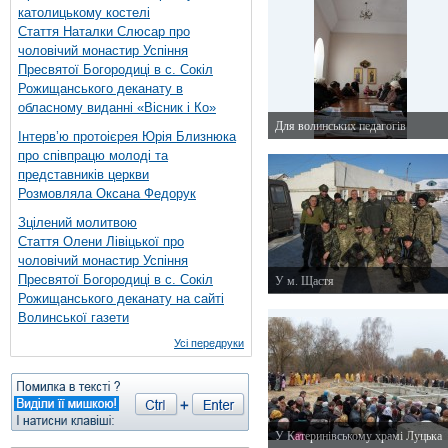
католицькому костелі
Стаття Наталки Слюсар про
чоловічий монастир Успіння
Пресвятої Богородиці в с. Сокіл
Рожищанського деканату в
обласному виданні «Вісник і Ко»
Для волинських педагогів
Інтерв’ю протоієрея Юрія Близнюка
9 грудня 2014 р.
про співпрацю молоді та
представників церкви
Розмовляла Оксана Федорук
Зцілений молитвою
Стаття Олени Лівіцької про
чоловічий монастир Успіння
Пресвятої Богородиці в с. Сокіл
У м. Щастя
Рожищанського деканату на сайті
7 грудня 2014 р.
Волинської газети
Усі передруки
У Катеринівському храмі Луцька