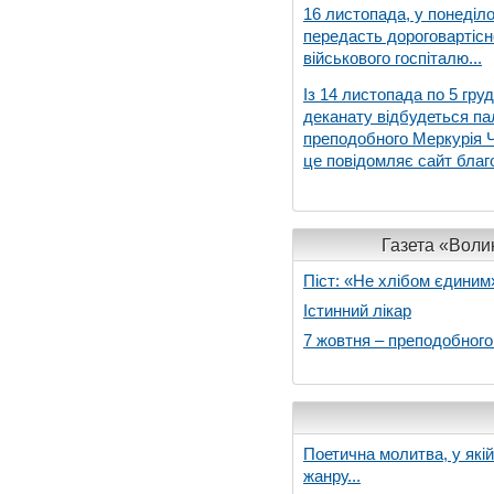
16 листопада, у понеділо
передасть дороговартіс
військового госпіталю...
Із 14 листопада по 5 гру
деканату відбудеться па
преподобного Меркурія Че
це повідомляє сайт благо
Газета «Волин
Піст: «Не хлібом єдиним
Істинний лікар
7 жовтня – преподобног
Поетична молитва, у які
жанру...