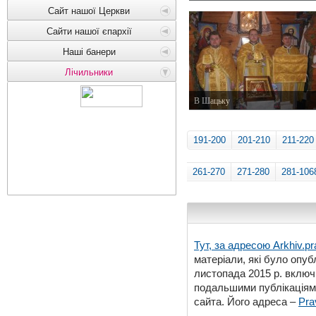
7 грудня 2014 р.
Сайт нашої Церкви
Сайти нашої єпархії
Наші банери
Лічильники
В Шацьку
1 грудня 2014 р.
191-200
201-210
211-220
261-270
271-280
281-106
Тут, за адресою
Arkhiv.pr
матеріали, які було опубл
листопада 2015 р. включ
подальшими публікаціями
сайта. Його адреса –
Pra