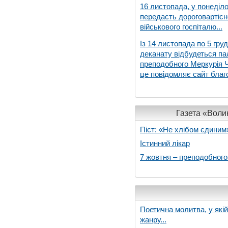
16 листопада, у понеділо
передасть дороговартіс
військового госпіталю...
Із 14 листопада по 5 гру
деканату відбудеться па
преподобного Меркурія Че
це повідомляє сайт благо
Газета «Волин
Піст: «Не хлібом єдиним
Істинний лікар
7 жовтня – преподобног
Поетична молитва, у які
жанру...