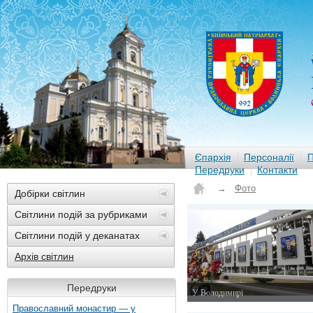
Єпархія
Персоналії
П
Передруки
Контакти
→
Фото
Добірки світлин
Світлини подій за рубриками
Світлини подій у деканатах
Архів світлин
Передруки
У Володимирі
20 лютого 2015 р.
Православний монастир — у