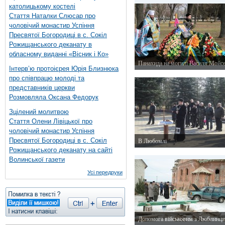
католицькому костелі
Стаття Наталки Слюсар про
чоловічий монастир Успіння
Пресвятої Богородиці в с. Сокіл
Рожищанського деканату в
обласному виданні «Вісник і Ко»
Панахида на могилі Василя Мойс
Інтерв’ю протоієрея Юрія Близнюка
20 лютого 2015 р.
про співпрацю молоді та
представників церкви
Розмовляла Оксана Федорук
Зцілений молитвою
Стаття Олени Лівіцької про
чоловічий монастир Успіння
Пресвятої Богородиці в с. Сокіл
В Любомлі
Рожищанського деканату на сайті
20 лютого 2015 р.
Волинської газети
Усі передруки
Допомога військовим з Люблинця