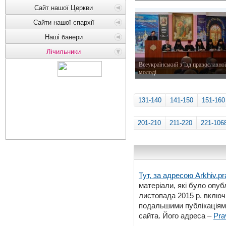
11 лютого 2015 р.
Сайт нашої Церкви
Сайти нашої єпархії
Наші банери
Лічильники
Всеукраїнський з’їзд православної
молоді
8 лютого 2015 р.
131-140
141-150
151-160
201-210
211-220
221-106
Тут, за адресою
Arkhiv.pr
матеріали, які було опубл
листопада 2015 р. включ
подальшими публікаціями
сайта. Його адреса –
Pra