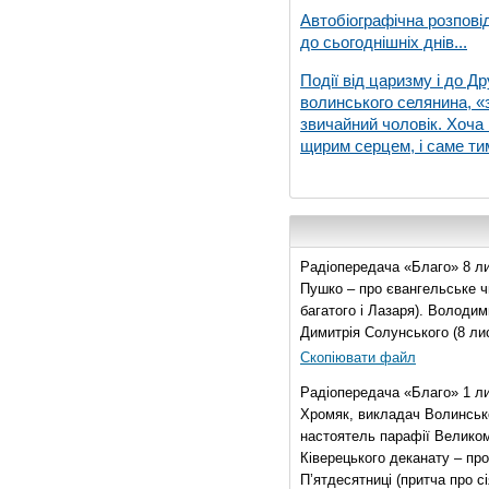
Автобіографічна розпові
до сьогоднішніх днів...
Події від царизму і до Др
волинського селянина, «з
звичайний чоловік. Хоча 
щирим серцем, і саме тим
Радіопередача «Благо» 8 ли
Пушко – про євангельське чи
багатого і Лазаря). Володи
Димитрія Солунського (8 ли
Скопіювати файл
Радіопередача «Благо» 1 л
Хромяк, викладач Волинсько
настоятель парафії Велико
Ківерецького деканату – про
П’ятдесятниці (притча про сі