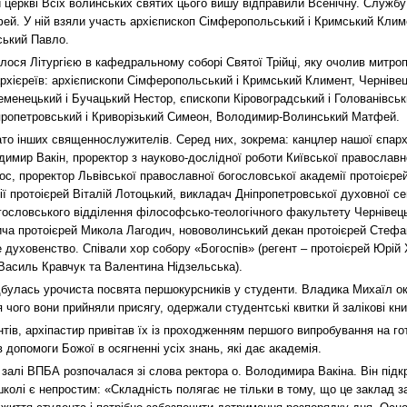
й церкві Всіх волинських святих цього вишу відправили Всенічну. Служб
й. У ній взяли участь архієпископ Сімферопольський і Кримський Клим
ський Павло.
лося Літургією в кафедральному соборі Святої Трійці, яку очолив митро
архієреїв: архієпископи Сімферопольський і Кримський Климент, Чернівец
еменецький і Бучацький Нестор, єпископи Кіровоградський і Голованівськ
пропетровський і Криворізький Симеон, Володимир-Волинський Матфей.
то інших священнослужителів. Серед них, зокрема: канцлер нашої єпарх
мир Вакін, проректор з науково-дослідної роботи Київської православно
ос, проректор Львівської православної богословської академії протоієр
ії протоієрей Віталій Лотоцький, викладач Дніпропетровської духовної се
ословського відділення філософсько-теологічного факультету Чернівець
ича протоієрей Микола Лагодич, нововолинський декан протоієрей Стефа
 духовенство. Співали хор собору «Богоспів» (регент – протоієрей Юрій 
Василь Кравчук та Валентина Нідзельська).
булась урочиста посвята першокурсників у студенти. Владика Михаїл о
ля чого вони прийняли присягу, одержали студентські квитки й залікові кн
тів, архіпастир привітав їх із проходженням першого випробування на го
 допомоги Божої в осягненні усіх знань, які дає академія.
 залі ВПБА розпочалася зі слова ректора о. Володимира Вакіна. Він під
колі є непростим: «Складність полягає не тільки в тому, що це заклад за