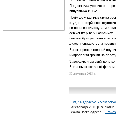
Продовжила урочистість през
випускника ВПБА.
Потім до учасників свята зв
студентів серйозно готувати
не повинен обмежуватися сл
освіченим у всіх напрямках. 
повинні бути духівниками, а
духовні справи. Бути провідн
Високопреосвященний вручив 
митрополичі гранти на опла
Завершився актовий день кон
Волинської обласної філармон
30 листопада 2013 р.
Тут, за адресою
Arkhiv.pravo
листопада 2015 р. включно.
сайта. Його адреса –
Pravos