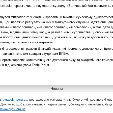
ентація першого числа наукового журналу «Волинський благовісник» та па
ернувся митрополит Михаїл. Окресливши виклики сучасному душпастирев
ся, щоб належно реагувати на них у майбутньому служінні. Адже священи
овами «благословляю», «не благословляю», «я помолюсь», а має дати д
Також, відзначивши зміну часу, а разом з ним і суспільства, у своїй наст
 не просто священнослужителями. Духівниками, які можуть допомагати л
иками, пастирями та місіонерами».
благословенні грамоти благодійникам, які посильно допомогли у підгото
ту навчання кільком кращим студентам ВПБА.
цертом хорових колективів цього духовного вузу та академічного камерн
ії під керівництвом Товія Рівця.
Новини
slaviavolyni.org.ua
, розташовано матеріали, які було опубліковано з 4 лис
 Для того, щоб користуватися подальшими публікаціями, перейдіть, будь
laviavolyni.org.ua
.