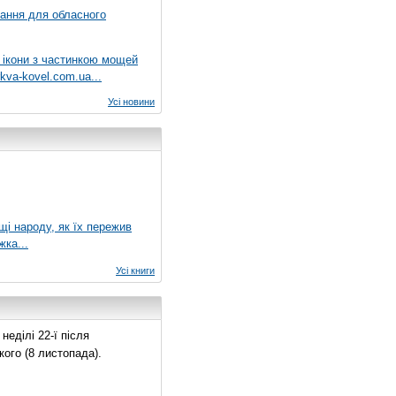
вання для обласного
 ікони з частинкою мощей
kva-kovel.com.ua...
Усі новини
ущі народу, як їх пережив
жка...
Усі книги
еділі 22-ї після
ого (8 листопада).