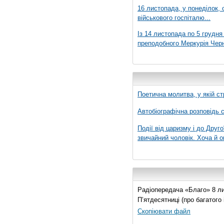
16 листопада, у понеділок,
військового госпіталю...
Із 14 листопада по 5 грудн
преподобного Меркурія Черні
Поетична молитва, у якій ст
Автобіографічна розповідь с
Події від царизму і до Друго
звичайний чоловік. Хоча й о
Радіопередача «Благо» 8 лис
П’ятдесятниці (про багатог
Скопіювати файл