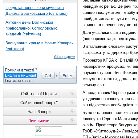
регламентовано щохвилинно ж
невидимих речах. Це речі при
Представлення ікони мученика
священнослужителя, майбутн
Данила Братковського (світлина)
прийдеться заглянути в саму
Актовий день Волинської
вінчань, а в основному це г
православної богословської
Далі учасники свята подивил
академії (світлина)
(відеопрезентацію підготувал
Заснування храму в Нових Кошарах
З вітальними словами виступ
(світлина)
Патріархату та директор Держ
Усі передруки
Проректор КПБА о. Віталій Кл
незворотних процесах, які ві
наукові ступені. Нині Верхов
минулого століття, додав, що
всьому світі.
А представник Чернівецького 
Сайт нашої Церкви
угодників пошановується на 
Сайти нашої єпархії
він підкреслив необхідність 
Наші банери
Було оголошено подяки за зн
Івахіву та Сергієві Мартиняк
Лічильники
ока ім. Професора Загурсько
ТзОВ «Житлобуд-2» Леонідові
ПП «Захід» Мирославі Іваніши