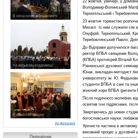
22 жовтня, увечері, у домові
Володимир-Волинський Матфе
Тернопільський і Теребовлян
В обласному військкоматі
23 жовтня торжество розпоча
11 листопада 2015 р.
Михаїл. Із ним служили сім 
Онуфрій, Тернопільський, Кр
Теребовлянський Павло, Дні
До Відправи долучилося бага
ректор ВПБА священик Володи
(КПБА) протоієрей Віталій Кл
На міському кладовищі
Рівненської духовної семінар
7 листопада 2015 р.
Юнак, викладач-методист бог
університету ім. Ю. Федьков
студенти ВПБА в сані та інше
жіночий хори ВПБА (регенти 
Після подячного молебню від
освятив їхні підрясники, піс
Звертаючись до нових студен
В обласній лікарні
богословської науки, побажав
3 листопада 2015 р.
Усі фотосесії
Урочиста частина в актовому
виховний процес у духовній ш
Передруки