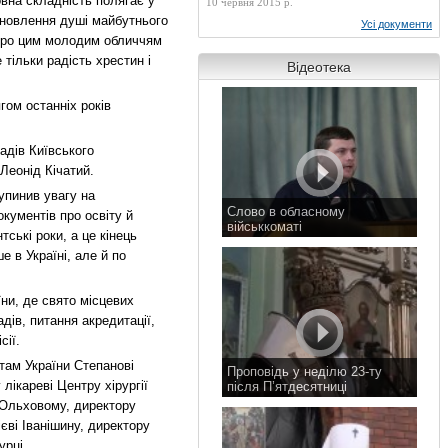
вна складність полягає у
10 червня 2015 р.
тановлення душі майбутнього
Усі документи
коро цим молодим обличчям
тільки радість хрестин і
Відеотека
гом останніх років
адів Київського
Леонід Кічатий.
упинив увагу на
Слово в обласному
кументів про освіту й
військкоматі
ські роки, а це кінець
11 листопада 2015 р.
 в Україні, але й по
ни, де свято місцевих
ів, питання акредитації,
сії.
там України Степанові
Проповідь у неділю 23-ту
лікареві Центру хірургії
після П’ятдесятниці
 Ольховому, директору
8 листопада 2015 р.
ві Іванішину, директору
урці.