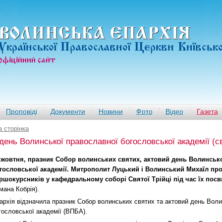
ВОЛИНСЬКА ЄПАРХIЯ
Української Православної Церкви Київськ
офiцiйний сайт
Проповіді
Документи
Новини
Фото
Відео
Газета
 сторінка
день Волинської православної богословської академії (с
 жовтня, празник Собор волинських святих, актовий день Волинськ
гословської академії. Митрополит Луцький і Волинський Михаїл пр
ршокурсників у кафедральному соборі Святої Трійці під час їх посв
мана Кобрія).
архія відзначила празник Собор волинських святих та актовий день Воли
гословської академії (ВПБА).