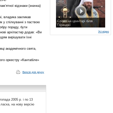
м’ятної відзнаки (значка)
і, владика закликав
Слово на цвинтарі біля
к у спілкуванні з паствою
Гаразджі
обру пораду, бути
7 листопада 2015 р.
Усі відео
анові архіпастир додав: «Ви
юдям вирішувати їхні
вці академічного свята,
ого оркестру «Кантабіле»
Версія для друку
топада 2005 р. і по 13
 ласка, на нову версію