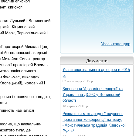
у очолив єпископ
ент, єпископ
полит Луцький і Волинський
ький і Кіцманський
ий Марк, Тернопільський і
Увесь календар
ії протоієрей Микола Цап,
ї богословської академії
ей Михайло Сивак, ректор
Документи
мінарії протоієрей Василь
Укази єпархіального архієрея в 2015
кого національного
р.
н Фульмес, викладачі,
02 листопада 2015 р.
Хлопецький), чоловічий і
Звернення Управління єпархії та
Управління ДСНС у Волинській
кропив їх освяченою водою,
області
ижки.
18 серпня 2015 р.
товність навчатися
Резолюція міжнародної науково-
практичної конференції на тему:
креслив, що навчально-
«Християнська традиція Київської
критого типу, де
Русі»*