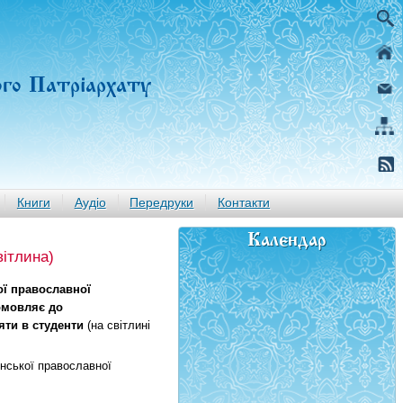
ого Патріархату
Книги
Аудіо
Передруки
Контакти
Календар
вітлина)
ої православної
омовляє до
яти в студенти
(на світлині
нської православної