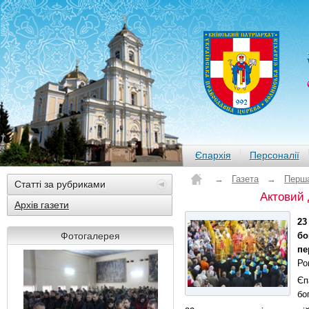
Єпархія
Персоналії
→
Газета
→
Перша
Статті за рубриками
Актовий 
Архів газети
23
Фотогалерея
бо
пе
Ро
Єп
бо