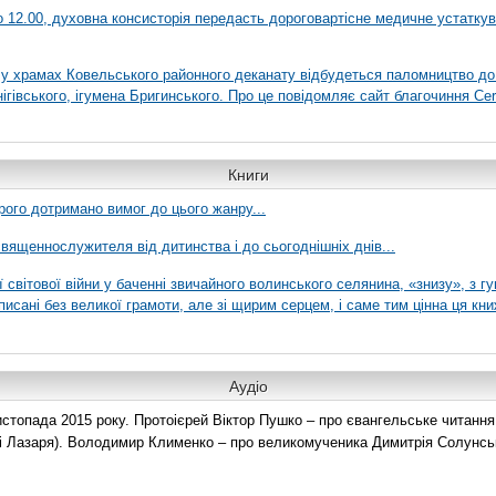
 о 12.00, духовна консисторія передасть дороговартісне медичне устатку
я у храмах Ковельського районного деканату відбудеться паломництво до
гівського, ігумена Бригинського. Про це повідомляє сайт благочиння Сer
Книги
рого дотримано вимог до цього жанру...
вященнослужителя від дитинства і до сьогоднішніх днів...
ї світової війни у баченні звичайного волинського селянина, «знизу», з г
писані без великої грамоти, але зі щирим серцем, і саме тим цінна ця кни
Аудіо
топада 2015 року. Протоієрей Віктор Пушко – про євангельське читання н
о і Лазаря). Володимир Клименко – про великомученика Димитрія Солунськ