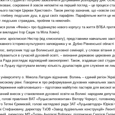
иття студента і потрібно забезпечити дотримання розпорядку дня. Осно
ховані, сокровенні й зовсім непомітні на перший погляд – це процеси с
ього пастиря Церкви Христової». Також ректор зазначив, що «зовсім с
 глибину людських душ, в душі своїх парафіян. Парафіяльне життя це не 
ніт людських страждань, проблем та немочей».
ися ролик «Фенікс» про будівництво нового корпусу та життя ВПБА протя
и викладачі Ігор Сацик та Міла Хоміч).
или: архієпископ Нестор (від єпископату), представники навчальних закл
авного історико-культурного заповідника у м. Дубно Рівненської області 
ос, випускник тоді ще Волинської духовної семінарії, у словах вітання з
дбуваються в сучасній духовній освіті, – визнання державою церковних до
на Рада розглядає відповідний законопроект. Також, згадавши свої студент
 в Луцьку підготували велику кількість душпастирів для служіння не лише
університету о. Микола Лагодич відзначив: Волинь – єдиний регіон Украї
високому рівні. Говорячи ж про реформування духовних навчальних заклад
збереження найголовнішого – підготовки майбутніх пастирів для високої мі
ачний внесок у становлення духовної освіти на Волині: народним депута
у, голові правління ВАТ «Луцьк­сантехмонтаж» Віктору Чорнусі, головному 
го Тетяні Єремеєвій, голові наглядової ради ЗАТ «Луцькавтодор» Юрієві
 Стефановичу, директору ТзОВ «Завод будівельних конструкцій» Леонтіє
ній, директору МП «Турія» Андрієві Войдюку, підприємцю Сергієві Галім