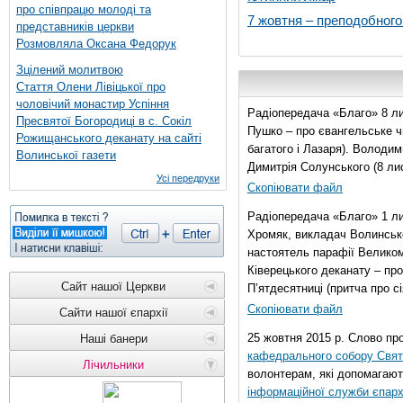
про співпрацю молоді та
7 жовтня – преподобног
представників церкви
Розмовляла Оксана Федорук
Зцілений молитвою
Стаття Олени Лівіцької про
чоловічий монастир Успіння
Радіопередача «Благо» 8 ли
Пресвятої Богородиці в с. Сокіл
Пушко – про євангельське чи
Рожищанського деканату на сайті
багатого і Лазаря). Володи
Волинської газети
Димитрія Солунського (8 ли
Усі передруки
Скопіювати файл
Радіопередача «Благо» 1 л
Хромяк, викладач Волинсько
настоятель парафії Велико
Ківерецького деканату – про
Сайт нашої Церкви
П’ятдесятниці (притча про сі
Скопіювати файл
Сайти нашої єпархії
25 жовтня 2015 р. Слово пр
Наші банери
кафедрального собору Свято
Лічильники
волонтерам, які допомагают
інформаційної служби єпарх