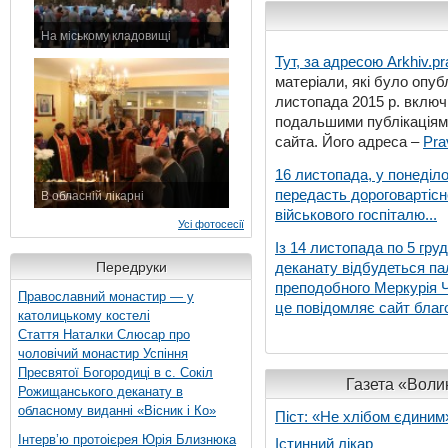
На міському кладовищі
7 листопада 2015 р.
Тут, за адресою
Arkhiv.pr
матеріали, які було опубл
листопада 2015 р. включ
подальшими публікаціями
сайта. Його адреса –
Pra
16 листопада, у понеділо
передасть дороговартіс
В обласній лікарні
військового госпіталю...
3 листопада 2015 р.
Усі фотосесії
Із 14 листопада по 5 гру
Передруки
деканату відбудеться па
преподобного Меркурія Че
Православний монастир — у
це повідомляє сайт благо
католицькому костелі
Стаття Наталки Слюсар про
чоловічий монастир Успіння
Пресвятої Богородиці в с. Сокіл
Газета «Волин
Рожищанського деканату в
обласному виданні «Вісник і Ко»
Піст: «Не хлібом єдиним
Інтерв’ю протоієрея Юрія Близнюка
Істинний лікар