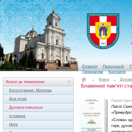
Єпархія
Персоналії
П
Передруки
Контакти
→
Книги
→
Духовн
Книги за тематикою
Блаженної пам’яті ст
Богослужіння. Молитва
Для дітей
Паїсій Свят
Паїсій Свя
Духовно-повчальні
«Премудріс
Історичні
«Слова» од
Ноти
гори, духов
колишнього