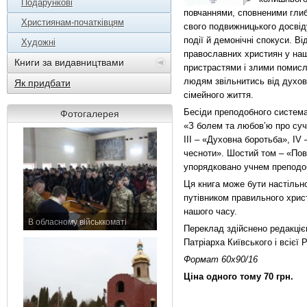
Подарункові
повчаннями, сповненими глиб
Християнам-початківцям
свого подвижницького досвід
події й демонічні спокуси. В
Художні
православних християн у наш 
Книги за видавництвами
пристрастями і злими помисл
людям звільнитись від духов
Як придбати
сімейного життя.
Бесіди преподобного системат
Фотогалерея
«З болем та любов’ю про суч
ІІІ – «Духовна боротьба», IV 
чесноти». Шостий том – «Пов
упорядковано учнем преподо
Ця книга може бути настільн
путівником правильного хрис
нашого часу.
В обласному військкоматі
Переклад здійснено редакціє
11 листопада 2015 р.
Патріарха Київського і всієї 
Формат 60х90/16
Ціна одного тому 70 грн.