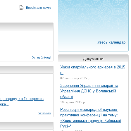
Версія для друку
Увесь календар
Усі публікації
Документи
Укази єпархіального архієрея в 2015
р.
02 листопада 2015 р.
Звернення Управління єпархії та
Управління ДСНС у Волинській
області
ущі народу, як їх пережив
18 серпня 2015 р.
жка...
Резолюція міжнародної науково-
Усі книги
практичної конференції на тему:
«Християнська традиція Київської
Русі»*