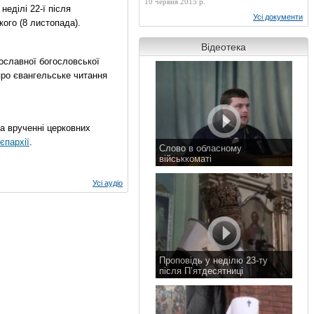
10 червня 2015 р.
еділі 22-ї після
Усі документи
ого (8 листопада).
Відеотека
ославної богословської
про євангельське читання
на врученні церковних
єпархії
.
Слово в обласному
військкоматі
11 листопада 2015 р.
Усі аудіо
Проповідь у неділю 23-ту
після П’ятдесятниці
8 листопада 2015 р.