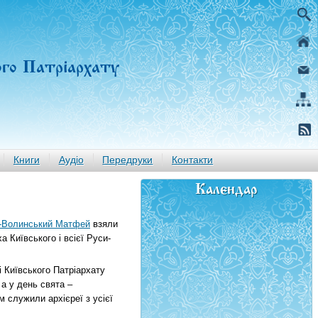
ого Патріархату
Книги
Аудіо
Передруки
Контакти
Календар
-Волинський Матфей
взяли
а Київського і всієї Руси-
і Київського Патріархату
а у день свята –
 служили архієреї з усієї