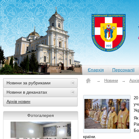
Єпархія
Персоналії
→
Новини
→
Архі
Новини за рубриками
Новини в деканатах
20
Архів новин
уч
Ук
Фотогалерея
Як
Рі
Бо
країни.