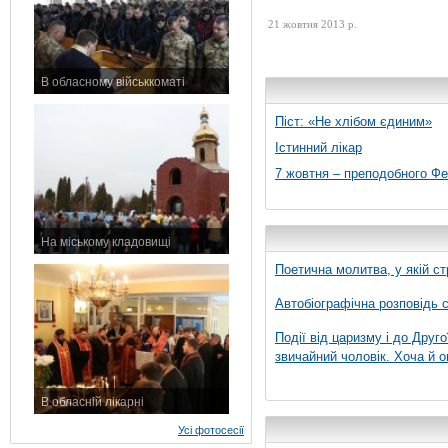
21 жовтня 2013 р.
В обласному військкоматі
11 листопада 2015 р.
Піст: «Не хлібом єдиним»
Істинний лікар
7 жовтня – преподобного Ф
На міському кладовищі
7 листопада 2015 р.
Поетична молитва, у якій ст
Автобіографічна розповідь с
Події від царизму і до Друго
звичайний чоловік. Хоча й о
В обласній лікарні
3 листопада 2015 р.
Усі фотосесії