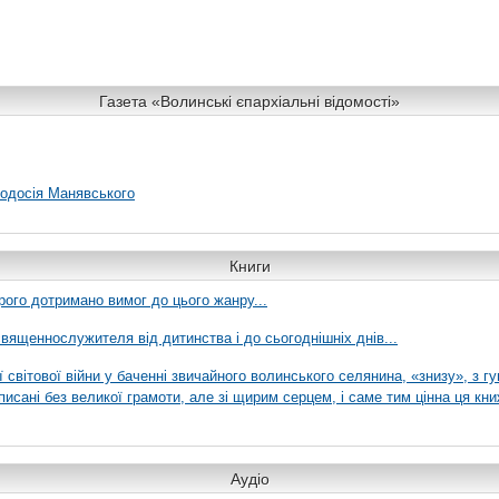
Газета «Волинські єпархіальні відомості»
еодосія Манявського
Книги
рого дотримано вимог до цього жанру...
вященнослужителя від дитинства і до сьогоднішніх днів...
ї світової війни у баченні звичайного волинського селянина, «знизу», з г
писані без великої грамоти, але зі щирим серцем, і саме тим цінна ця кни
Аудіо