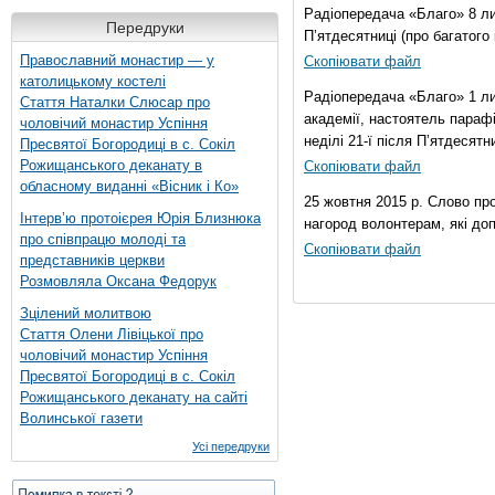
Радіопередача «Благо» 8 лис
Передруки
П’ятдесятниці (про багатог
Православний монастир — у
Скопіювати файл
католицькому костелі
Радіопередача «Благо» 1 ли
Стаття Наталки Слюсар про
академії, настоятель параф
чоловічий монастир Успіння
неділі 21-ї після П’ятдесятни
Пресвятої Богородиці в с. Сокіл
Рожищанського деканату в
Скопіювати файл
обласному виданні «Вісник і Ко»
25 жовтня 2015 р. Слово пр
Інтерв’ю протоієрея Юрія Близнюка
нагород волонтерам, які до
про співпрацю молоді та
Скопіювати файл
представників церкви
Розмовляла Оксана Федорук
Зцілений молитвою
Стаття Олени Лівіцької про
чоловічий монастир Успіння
Пресвятої Богородиці в с. Сокіл
Рожищанського деканату на сайті
Волинської газети
Усі передруки