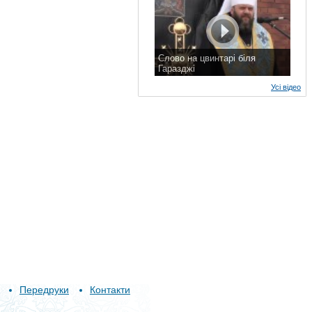
Слово на цвинтарі біля
Гаразджі
7 листопада 2015 р.
Усі відео
Передруки
Контакти