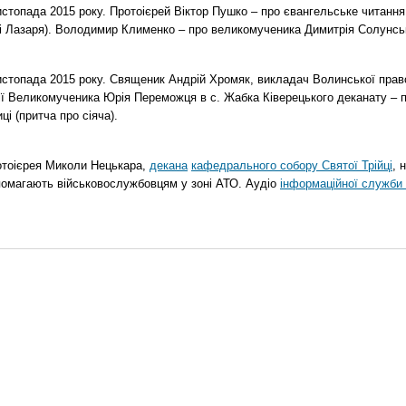
топада 2015 року. Протоієрей Віктор Пушко – про євангельське читання н
о і Лазаря). Володимир Клименко – про великомученика Димитрія Солунськ
стопада 2015 року. Священик Андрій Хромяк, викладач Волинської прав
ії Великомученика Юрія Переможця в с. Жабка Ківерецького деканату – 
ці (притча про сіяча).
отоієрея Миколи Нецькара,
декана
кафедрального собору Святої Трійці
, 
помагають військовослужбовцям у зоні АТО. Аудіо
інформаційної служби 