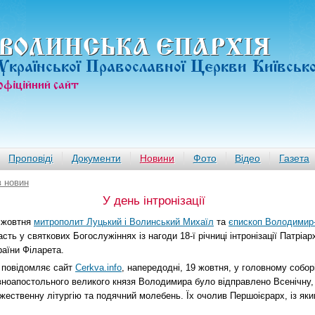
ВОЛИНСЬКА ЄПАРХIЯ
Української Православної Церкви Київськ
офiцiйний сайт
Проповіді
Документи
Новини
Фото
Відео
Газета
в новин
У день інтронізації
 жовтня
митрополит Луцький і Волинський Михаїл
та
єпископ Володимир
асть у святкових Богослужіннях із нагоди 18-ї річниці інтронізації Патріарх
раїни Філарета.
 повідомляє сайт
Cerkva.info
, напередодні, 19 жовтня, у головному собор
вноапостольного великого князя Володимира було відправлено Всенічну, 
жественну літургію та подячний молебень. Їх очолив Першоієрарх, із яким