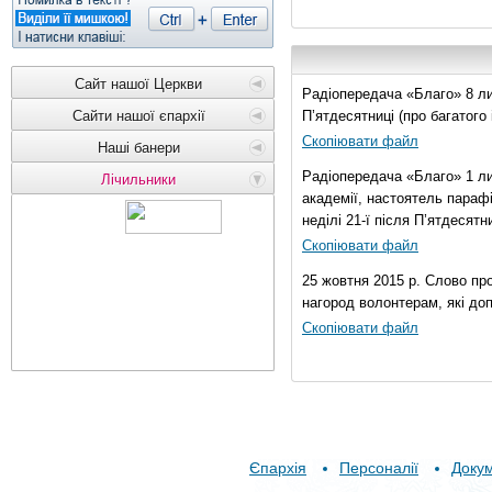
Сайт нашої Церкви
Радіопередача «Благо» 8 лис
Сайти нашої єпархії
П’ятдесятниці (про багатог
Скопіювати файл
Наші банери
Радіопередача «Благо» 1 ли
Лічильники
академії, настоятель параф
неділі 21-ї після П’ятдесятни
Скопіювати файл
25 жовтня 2015 р. Слово пр
нагород волонтерам, які до
Скопіювати файл
Єпархія
Персоналії
Доку