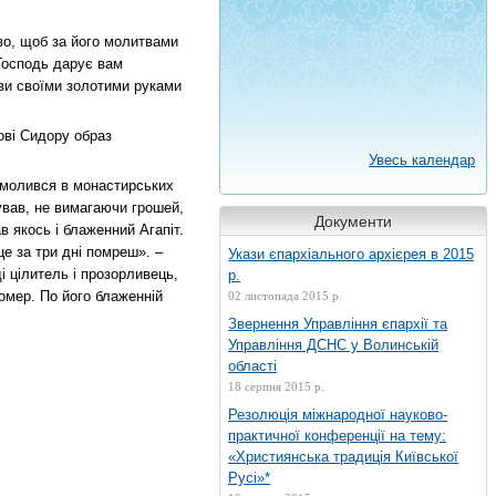
во, щоб за його молитвами
 Господь дарує вам
 ви своїми золотими руками
ові Сидору образ
Увесь календар
о молився в монастирських
ікував, не вимагаючи грошей,
Документи
 якось і блаженний Агапіт.
це за три дні помреш». –
Укази єпархіального архієрея в 2015
ді цілитель і прозорливець,
р.
омер. По його блаженній
02 листопада 2015 р.
Звернення Управління єпархії та
Управління ДСНС у Волинській
області
18 серпня 2015 р.
Резолюція міжнародної науково-
практичної конференції на тему:
«Християнська традиція Київської
Русі»*