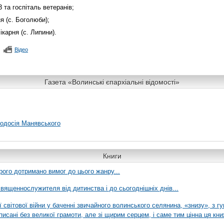
 та госпіталь ветеранів;
я (с. Боголюби);
ікарня (с. Липини).
Відео
Газета «Волинські єпархіальні відомості»
еодосія Манявського
Книги
рого дотримано вимог до цього жанру...
вященнослужителя від дитинства і до сьогоднішніх днів...
ї світової війни у баченні звичайного волинського селянина, «знизу», з г
писані без великої грамоти, але зі щирим серцем, і саме тим цінна ця кни