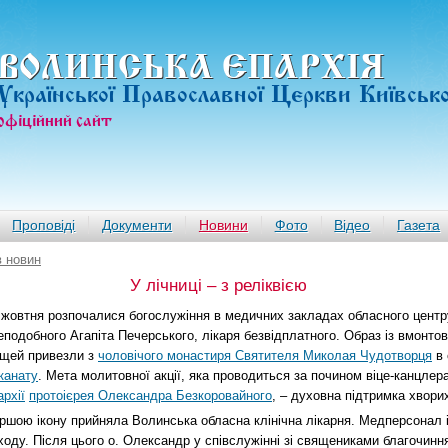
ВОЛИНСЬКА ЄПАРХIЯ
Української Православної Церкви Київськ
офiцiйний сайт
Проповіді
Документи
Новини
Фото
Відео
Газета
в новин
У лічниці – з реліквією
 жовтня розпочалися богослужіння в медичних закладах обласного центр
еподобного Агапіта Печерського, лікаря безвідплатного. Образ із вмонто
щей привезли з
чоловічого монастиря Святителя Миколая Чудотворця
в 
канату
. Мета молитовної акції, яка проводиться за почином віце-канцлер
архії
протоієрея Олександра Безкоровайного
, – духовна підтримка хворих 
ршою ікону прийняла Волинська обласна клінічна лікарня. Медперсонал і
ходу. Після цього о. Олександр у співслужінні зі священиками благочинн