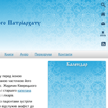
ого Патріархату
Книги
Аудіо
Передруки
Контакти
Календар
у перед іконою
ваною часточкою його
с. Жидичин Ківерецького
а і старшого
капелана
і лікарів.
з пацієнтами зустріли
я відслужив акафіст до