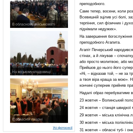
преподобного.
Саме тепер, восени, коли ро
Всевишній зцілив усі болі, з
терпіння, сил фізичних і ду
В обласному військкоматі
піднімали недужих».
11 листопада 2015 р.
На завершення богослужіння 
преподобного Агапита.
Агапіт Печерський народився 
стінах, а й лікував – спочатк
або просто молитвою, або мон
Прийшов до нього його суперн
На міському кладовищі
«Ні, – відказав той, – не за т
7 листопада 2015 р.
а твоя віра краща за мою». Н
кончині суперник прийняв пра
Надалі образ перебуватиме в
23 жовтня – Волинський поло
24 жовтня – станція швидкої
29 жовтня – міська клінічна л
В обласній лікарні
30 жовтня – міська поліклінік
3 листопада 2015 р.
Усі фотосесії
31 жовтня – обласні туб- і о