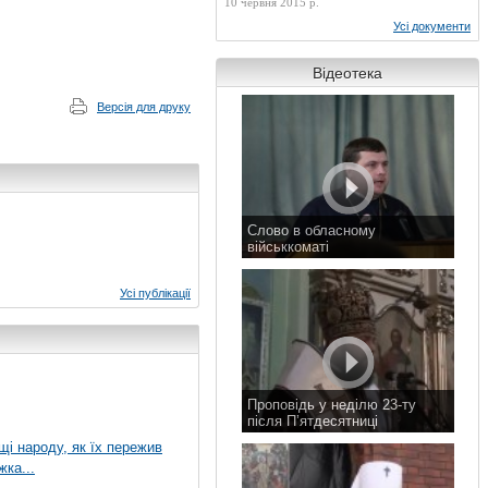
10 червня 2015 р.
Усі документи
Відеотека
Версія для друку
Слово в обласному
військкоматі
11 листопада 2015 р.
Усі публікації
Проповідь у неділю 23-ту
після П’ятдесятниці
8 листопада 2015 р.
ущі народу, як їх пережив
жка...