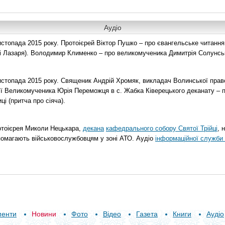
Аудіо
топада 2015 року. Протоієрей Віктор Пушко – про євангельське читання н
о і Лазаря). Володимир Клименко – про великомученика Димитрія Солунськ
стопада 2015 року. Священик Андрій Хромяк, викладач Волинської прав
ії Великомученика Юрія Переможця в с. Жабка Ківерецького деканату – 
ці (притча про сіяча).
отоієрея Миколи Нецькара,
декана
кафедрального собору Святої Трійці
, 
помагають військовослужбовцям у зоні АТО. Аудіо
інформаційної служби 
менти
Новини
Фото
Відео
Газета
Книги
Аудіо