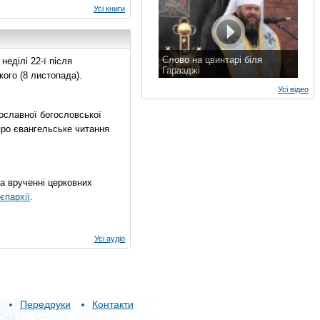
Усі книги
Слово на цвинтарі біля
еділі 22-ї після
Гаразджі
ого (8 листопада).
7 листопада 2015 р.
Усі відео
ославної богословської
про євангельське читання
на врученні церковних
єпархії
.
Усі аудіо
Передруки
Контакти