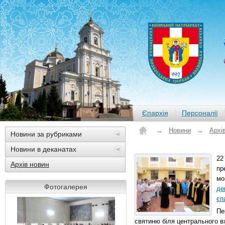
Єпархія
Персоналії
→
Новини
→
Архі
Новини за рубриками
Новини в деканатах
22
Архів новин
пр
мо
Фотогалерея
де
єп
Пе
святиню біля центрального в