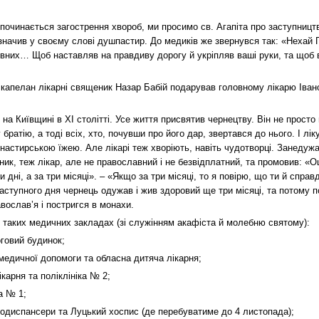
зпочинається загострення хвороб, ми просимо св. Агапіта про заступницт
азначив у своєму слові душпастир. До медиків же звернувся так: «Нехай
ховних… Щоб наставляв на правдиву дорогу й укріпляв ваші руки, та щоб
капелан лікарні священик Назар Бабій подарував головному лікарю Іван
на Київщині в ХІ столітті. Усе життя присвятив чернецтву. Він не прост
у братію, а тоді всіх, хто, почувши про його дар, звертався до нього. І л
астирською їжею. Але лікарі теж хворіють, навіть чудотворці. Занедужав
ик, теж лікар, але не православний і не безвідплатний, та промовив: «О
ри дні, а за три місяці». – «Якщо за три місяці, то я повірю, що ти й справ
аступного дня чернець одужав і жив здоровий ще три місяці, та потому п
вослав’я і постригся в монахи.
 таких медичних закладах (зі служінням акафіста й молебню святому):
говий будинок;
 медичної допомоги та обласна дитяча лікарня;
ікарня та поліклініка № 2;
а № 1;
нкодиспансери та Луцький хоспис (де перебуватиме до 4 листопада);