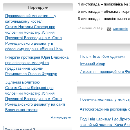
4 листопада – поліклініка № 3
Передруки
5 листопада – обласна лікарн
Православний монастир — у
6 листопада – психіатрична л
католицькому костелі
Стаття Наталки Слюсар про
23 жовтня 2013 р.
Фотосесія
чоловічий монастир Успіння
Пресвятої Богородиці в с. Сокіл
Рожищанського деканату в
обласному виданні «Вісник і Ко»
Піст: «Не хлібом єдиним»
Інтерв’ю протоієрея Юрія Близнюка
про співпрацю молоді та
Істинний лікар
представників церкви
7 жовтня – преподобного Ф
Розмовляла Оксана Федорук
Зцілений молитвою
Стаття Олени Лівіцької про
чоловічий монастир Успіння
Пресвятої Богородиці в с. Сокіл
Поетична молитва, у якій ст
Рожищанського деканату на сайті
Автобіографічна розповідь с
Волинської газети
Усі передруки
Події від царизму і до Друго
звичайний чоловік. Хоча й о