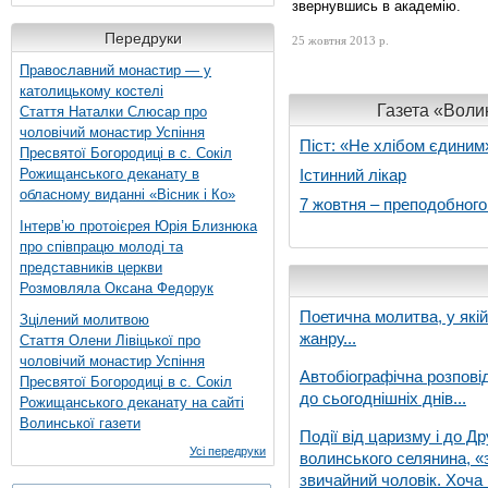
звернувшись в академію.
Передруки
25 жовтня 2013 р.
Православний монастир — у
католицькому костелі
Газета «Волин
Стаття Наталки Слюсар про
чоловічий монастир Успіння
Піст: «Не хлібом єдиним
Пресвятої Богородиці в с. Сокіл
Рожищанського деканату в
Істинний лікар
обласному виданні «Вісник і Ко»
7 жовтня – преподобног
Інтерв’ю протоієрея Юрія Близнюка
про співпрацю молоді та
представників церкви
Розмовляла Оксана Федорук
Поетична молитва, у які
Зцілений молитвою
жанру...
Стаття Олени Лівіцької про
чоловічий монастир Успіння
Автобіографічна розпові
Пресвятої Богородиці в с. Сокіл
до сьогоднішніх днів...
Рожищанського деканату на сайті
Волинської газети
Події від царизму і до Др
Усі передруки
волинського селянина, «з
звичайний чоловік. Хоча 