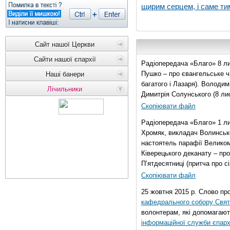
щирим серцем, і саме тим
Сайт нашої Церкви
Сайти нашої єпархії
Радіопередача «Благо» 8 ли
Пушко – про євангельське чи
Наші банери
багатого і Лазаря). Володи
Лічильники
Димитрія Солунського (8 ли
Скопіювати файл
Радіопередача «Благо» 1 л
Хромяк, викладач Волинсько
настоятель парафії Велико
Ківерецького деканату – про
П’ятдесятниці (притча про сі
Скопіювати файл
25 жовтня 2015 р. Слово пр
кафедрального собору Свято
волонтерам, які допомагают
інформаційної служби єпарх