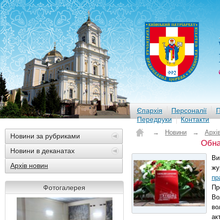
Єпархія
Персоналії
П
Передруки
Контакти
→
Новини
→
Архі
Новини за рубриками
Обна
Новини в деканатах
Ви
Архів новин
жу
пр
Фотогалерея
Пр
Во
во
ак