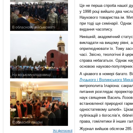
Це не перша спроба нашої ду
у 1998 році вийшло два числ
Наукового товариства ім. Мит
при тоді ще семінарії. Однак
В обласному військкоматі
видання часопису.
11 листопада 2015 р.
Нинішній, академічний статус
викладати на вищому рівні, а
оприлюднювати їх. Тому засн
часі. Звісно, теологічні й це
справа небагатьох. Однак на
основою науково-популярних 
А цікавого в номері багато. 
На міському кладовищі
Луцького і Волинського Мих
7 листопада 2015 р.
митрополита Іларіона: сакрал
питання розглядає проректор
наук священик Василь Лозов
встановленої природної гарм
одностатевому шлюбі». Цікав
публікацій з богослів’я, бібле
права, гомілетики й інших гал
В обласній лікарні
3 листопада 2015 р.
Журнал вийшов обсягом 285 с
Усі фотосесії