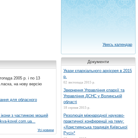
Увесь календар
Документи
Укази єпархіального архієрея в 2015
р.
топада 2005 р. і по 13
02 листопада 2015 р.
 ласка, на нову версію
Звернення Управління єпархії та
Управління ДСНС у Волинській
вання для обласного
області
18 серпня 2015 р.
 ікони з частинкою мощей
Резолюція міжнародної науково-
kva-kovel.com.ua...
практичної конференції на тему:
«Християнська традиція Київської
Усі новини
Русі»*