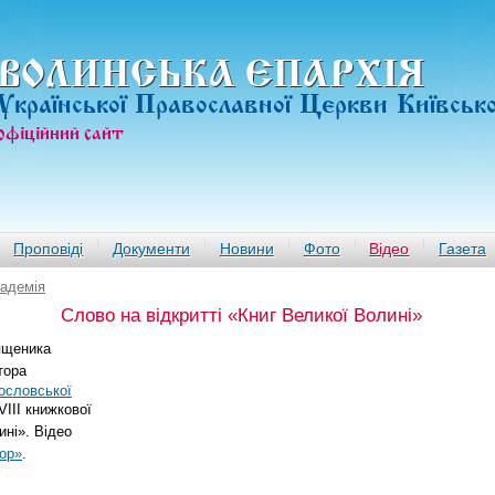
ВОЛИНСЬКА ЄПАРХIЯ
Української Православної Церкви Київськ
офiцiйний сайт
Проповіді
Документи
Новини
Фото
Відео
Газета
адемія
Слово на відкритті «Книг Великої Волині»
ященика
тора
ословської
VIII книжкової
ині». Відео
бор»
.