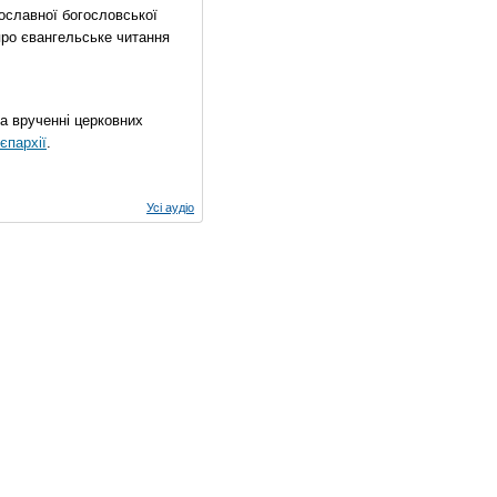
ославної богословської
про євангельське читання
на врученні церковних
єпархії
.
Усі аудіо