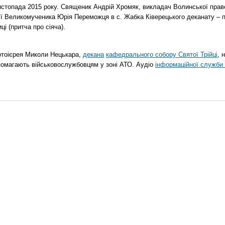
стопада 2015 року. Священик Андрій Хромяк, викладач Волинської прав
ії Великомученика Юрія Переможця в с. Жабка Ківерецького деканату – 
ці (притча про сіяча).
отоієрея Миколи Нецькара,
декана
кафедрального собору Святої Трійці
, 
помагають військовослужбовцям у зоні АТО. Аудіо
інформаційної служби 