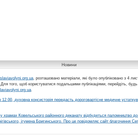
Новини
slaviavolyni.org.ua
, розташовано матеріали, які було опубліковано з 4 лис
 Для того, щоб користуватися подальшими публікаціями, перейдіть, будь
laviavolyni.org.ua
.
 о 12.00, духовна консисторія передасть дороговартісне медичне устатку
я у храмах Ковельського районного деканату відбудеться паломництво до
гівського, ігумена Бригинського. Про це повідомляє сайт благочиння Сer