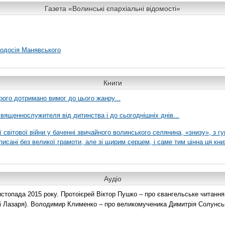
Газета «Волинські єпархіальні відомості»
еодосія Манявського
Книги
рого дотримано вимог до цього жанру...
вященнослужителя від дитинства і до сьогоднішніх днів...
ї світової війни у баченні звичайного волинського селянина, «знизу», з г
писані без великої грамоти, але зі щирим серцем, і саме тим цінна ця кни
Аудіо
топада 2015 року. Протоієрей Віктор Пушко – про євангельське читання н
о і Лазаря). Володимир Клименко – про великомученика Димитрія Солунськ