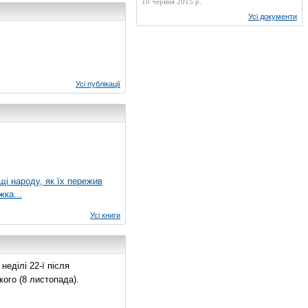
10 червня 2015 р.
Усі документи
Усі публікації
ущі народу, як їх пережив
жка...
Усі книги
еділі 22-ї після
ого (8 листопада).