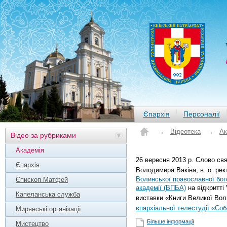
Єпархія
Персоналії
→
Відеотека
→
Ак
Відео за рубриками
Академія
26 вересня 2013 р. Слово св
Єпархія
Володимира Вакіна, в. о. рек
Волинської православної бог
Єпископ Матфей
академії (ВПБА)
на відкритті 
Капеланська служба
виставки «Книги Великої Вол
єпархіальної телестудії «Со
Мирянські організації
Більше інформації
Мистецтво