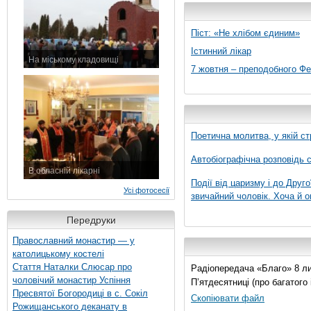
Піст: «Не хлібом єдиним»
Істинний лікар
На міському кладовищі
7 жовтня – преподобного Ф
7 листопада 2015 р.
Поетична молитва, у якій ст
Автобіографічна розповідь с
В обласній лікарні
Події від царизму і до Друго
3 листопада 2015 р.
Усі фотосесії
звичайний чоловік. Хоча й о
Передруки
Православний монастир — у
католицькому костелі
Стаття Наталки Слюсар про
Радіопередача «Благо» 8 лис
чоловічий монастир Успіння
П’ятдесятниці (про багатог
Пресвятої Богородиці в с. Сокіл
Скопіювати файл
Рожищанського деканату в