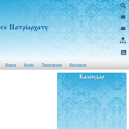
ого Патріархату
Книги
Аудіо
Передруки
Контакти
Календар