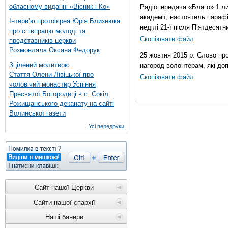
обласному виданні «Вісник і Ко»
Радіопередача «Благо» 1 ли
академії, настоятель параф
Інтерв’ю протоієрея Юрія Близнюка
неділі 21-ї після П’ятдесятни
про співпрацю молоді та
Скопіювати файл
представників церкви
Розмовляла Оксана Федорук
25 жовтня 2015 р. Слово пр
Зцілений молитвою
нагород волонтерам, які до
Стаття Олени Лівіцької про
Скопіювати файл
чоловічий монастир Успіння
Пресвятої Богородиці в с. Сокіл
Рожищанського деканату на сайті
Волинської газети
Усі передруки
Сайт нашої Церкви
Сайти нашої єпархії
Наші банери