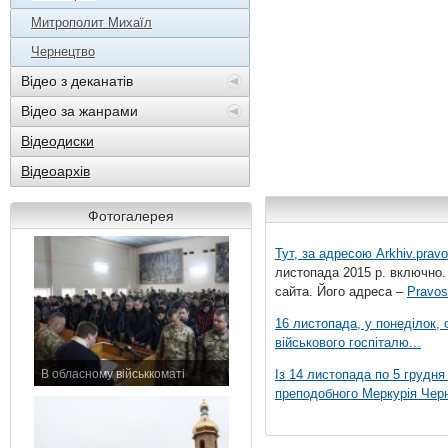
Митрополит Михаїл
Чернецтво
Відео з деканатів
Відео за жанрами
Відеодиски
Відеоархів
Фотогалерея
Тут, за адресою
Arkhiv.pravo
листопада 2015 р. включно.
сайта. Його адреса –
Pravos
16 листопада, у понеділок,
військового госпіталю...
В обласному військкоматі
Із 14 листопада по 5 грудн
11 листопада 2015 р.
преподобного Меркурія Черні