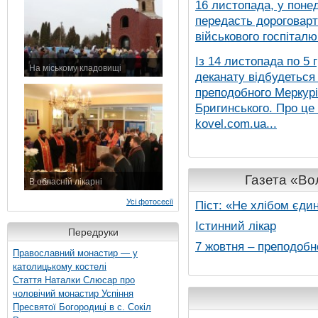
16 листопада, у понед
передасть дороговарт
військового госпіталю.
Із 14 листопада по 5 
На міському кладовищі
деканату відбудеться
7 листопада 2015 р.
преподобного Меркурія
Бригинського. Про це
kovel.com.ua...
Газета «Вол
В обласній лікарні
3 листопада 2015 р.
Усі фотосесії
Піст: «Не хлібом єди
Істинний лікар
Передруки
7 жовтня – преподобн
Православний монастир — у
католицькому костелі
Стаття Наталки Слюсар про
чоловічий монастир Успіння
Пресвятої Богородиці в с. Сокіл