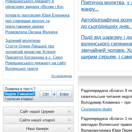
Рожищанського деканату в
Поетична молитва, у 
обласному виданні «Вісник і Ко»
жанру...
Інтерв’ю протоієрея Юрія Близнюка
Автобіографічна розп
про співпрацю молоді та
до сьогоднішніх днів..
представників церкви
Розмовляла Оксана Федорук
Події від царизму і д
Зцілений молитвою
волинського селянина,
Стаття Олени Лівіцької про
звичайний чоловік. Хо
чоловічий монастир Успіння
щирим серцем, і саме 
Пресвятої Богородиці в с. Сокіл
Рожищанського деканату на сайті
Волинської газети
Усі передруки
Радіопередача «Благо» 8 ли
євангельське читання неділі 
Володимир Клименко – про 
Скопіювати файл
Сайт нашої Церкви
Радіопередача «Благо» 1 л
Сайти нашої єпархії
викладач Волинської правос
Наші банери
Великомученика Юрія Перем