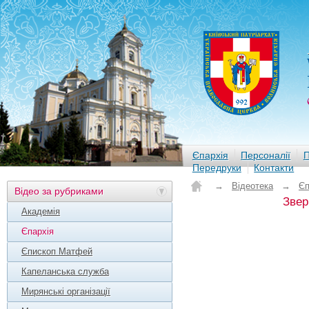
Єпархія
Персоналії
П
Передруки
Контакти
→
Відеотека
→
Єп
Відео за рубриками
Звер
Академія
Єпархія
Єпископ Матфей
Капеланська служба
Мирянські організації