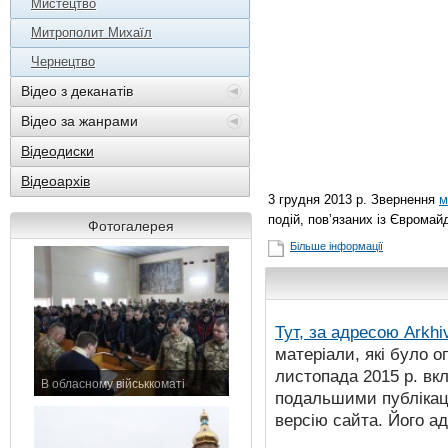
Мистецтво
Митрополит Михаїл
Чернецтво
Відео з деканатів
Відео за жанрами
Відеодиски
Відеоархів
3 грудня 2013 р. Звернення
м
подій, пов’язаних із Єврома
Фотогалерея
Більше інформації
Тут, за адресою
Arkhi
матеріали, які було о
листопада 2015 р. вк
В обласному військкоматі
подальшими публікаці
11 листопада 2015 р.
версію сайта. Його а