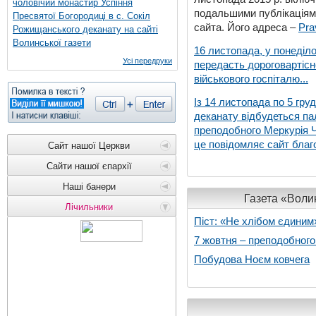
чоловічий монастир Успіння
подальшими публікаціями
Пресвятої Богородиці в с. Сокіл
сайта. Його адреса –
Pra
Рожищанського деканату на сайті
Волинської газети
16 листопада, у понеділо
Усі передруки
передасть дороговартіс
військового госпіталю...
Із 14 листопада по 5 гру
деканату відбудеться па
преподобного Меркурія Че
це повідомляє сайт благо
Сайт нашої Церкви
Сайти нашої єпархії
Наші банери
Газета «Волин
Лічильники
Піст: «Не хлібом єдиним
7 жовтня – преподобног
Побудова Ноєм ковчега