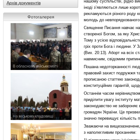
нашому суспільстві, рідко ви
Архів документів
іноді з’являються лише корот
рекламуються різного роду к
Фотогалерея
молодь до невпорядкованого 
Священне Писання навчає нас
створеної Богом, за яку Хрис
Тому з усією відповідальніст
гріх проти Бога і людини. У 
(Вих. 20:13). Аборт на всіх с
навмисним, свідомим припин
В обласному військкоматі
Пошана недоторканності людс
11 листопада 2015 р.
правовий захист подружжя та 
прописаною статтею законода
конституційних гарантій, що
Останнім часом керівництво
приділити увагу інституту м
законодавство не забороняє 
громадян України. Це призвело
На міському кладовищі
значно перевищує кількість п
7 листопада 2015 р.
Зважаючи на вищезазначене,
з наполегливим проханням: