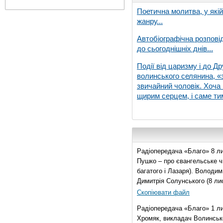
Поетична молитва, у які
жанру...
Автобіографічна розпові
до сьогоднішніх днів...
Події від царизму і до Др
волинського селянина, «з
звичайний чоловік. Хоча 
щирим серцем, і саме тим
Радіопередача «Благо» 8 ли
Пушко – про євангельське чи
багатого і Лазаря). Володи
Димитрія Солунського (8 ли
Скопіювати файл
Радіопередача «Благо» 1 л
Хромяк, викладач Волинсько