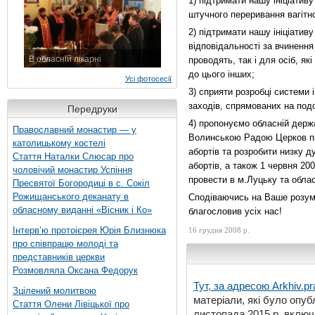
1) підтримати нашу ініціатив
штучного переривання вагітно
2) підтримати нашу ініціати
відповідальності за вчинення 
В обласній лікарні
проводять, так і для осіб, я
3 листопада 2015 р.
до цього інших;
Усі фотосесії
3) сприяти розробці системи
заходів, спрямованих на подо
Передруки
4) пропонуємо обласній держав
Православний монастир — у
Волинською Радою Церков про
католицькому костелі
абортів та розробити низку 
Стаття Наталки Слюсар про
абортів, а також 1 червня 20
чоловічий монастир Успіння
провести в м.Луцьку та облас
Пресвятої Богородиці в с. Сокіл
Рожищанського деканату в
Сподіваючись на Ваше розумі
обласному виданні «Вісник і Ко»
благословив усіх нас!
Інтерв’ю протоієрея Юрія Близнюка
16 грудня 2008 р.
про співпрацю молоді та
представників церкви
Розмовляла Оксана Федорук
Тут, за адресою
Arkhiv.pr
Зцілений молитвою
матеріали, які було опубл
Стаття Олени Лівіцької про
листопада 2015 р. включ