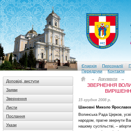
Єпархія
Персоналії
П
Передруки
Контакти
→
Документи
→
Доповіді, виступи
ЗВЕРНЕННЯ ВОЛ
Заяви
ВИРІШЕНН
Звернення
15 грудня 2008 р.
Листи
Шановні Миколо Ярославов
Волинська Рада Церков, усві
Послання
народом, прагне звернути Ваш
Укази
нашому суспільстві, – аборт