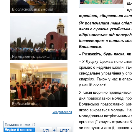
Мо
В обласному військкоматі
пр
11 листопада 2015 р.
тренінги, збирається ак
Як розпочалася така спів
якою є сучасна українська
відрізняється від поперед
інспектором з питань міс
Близнюком.
– Розкажіть, будь ласка, 
На міському кладовищі
– У Луцьку Церква тісно спі
7 листопада 2015 р.
храмах є недільні школи, так
синодальне управління у спра
єпархіях. Також у нас в єпар
у нашій області.
У Києві щорічно проводиться 
дня православної молоді пров
В обласній лікарні
Волинської православної бого
3 листопада 2015 р.
якого збирається молодь. Н
Усі фотосесії
молодіжними патріотичними о
організації хочуть отримати 
чи вислухати лекції, провест