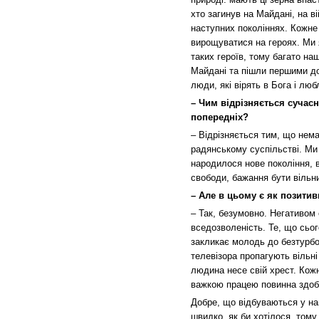
хто загинув на Майдані, на ві
наступних поколіннях. Кожне 
вирощуватися на героях. Ми 
таких героїв, тому багато на
Майдані та пішли першими до
люди, які вірять в Бога і лю
– Чим відрізняється сучас
попередніх?
– Відрізняється тим, що нема
радянському суспільстві. Ми 
народилося нове покоління, 
свободи, бажання бути вільн
– Але в цьому є як позитивн
– Так, безумовно. Негативом 
вседозволеність. Те, що сьог
закликає молодь до безтурбот
телевізора пропагують вільні
людина несе свій хрест. Кожн
важкою працею повинна здобу
Добре, що відбуваються у наш
швидко, як би хотілося, том