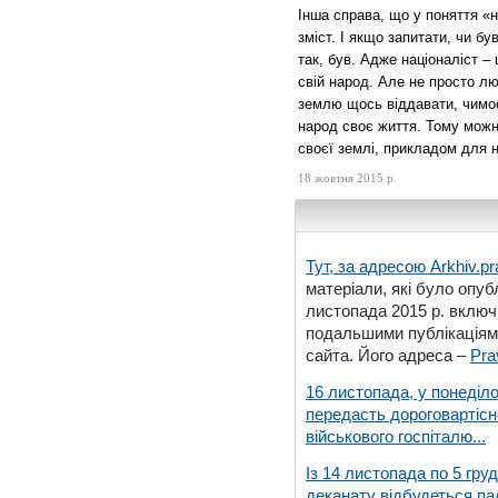
Інша справа, що у поняття «
зміст. І якщо запитати, чи бу
так, був. Адже націоналіст 
свій народ. Але не просто лю
землю щось віддавати, чимос
народ своє життя. Тому можн
своєї землі, прикладом для н
18 жовтня 2015 р.
Тут, за адресою
Arkhiv.pr
матеріали, які було опубл
листопада 2015 р. включ
подальшими публікаціями
сайта. Його адреса –
Pra
16 листопада, у понеділо
передасть дороговартіс
військового госпіталю...
Із 14 листопада по 5 гру
деканату відбудеться па