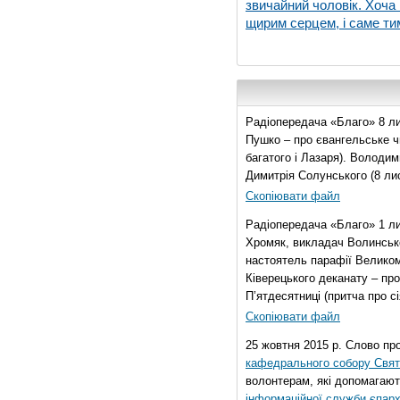
звичайний чоловік. Хоча 
щирим серцем, і саме тим
Радіопередача «Благо» 8 ли
Пушко – про євангельське чи
багатого і Лазаря). Володи
Димитрія Солунського (8 ли
Скопіювати файл
Радіопередача «Благо» 1 л
Хромяк, викладач Волинсько
настоятель парафії Велико
Ківерецького деканату – про
П’ятдесятниці (притча про сі
Скопіювати файл
25 жовтня 2015 р. Слово пр
кафедрального собору Свято
волонтерам, які допомагают
інформаційної служби єпарх