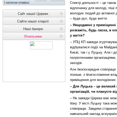
Спектр діяльності – це також
відпочинку для молоді, піші 
молодих людей до активної д
Сайт нашої Церкви
– буде рух, буде життя.
Сайти нашої єпархії
– Нещодавно у приміщенні 
Наші банери
розкажіть, будь ласка, в ко
у життя?
Лічильники
– УПЦ КП завжди згуртовува
відбувалися події на Майдан
Києві, так і у Луцьку. Але і 
патріотичними організаціями,
заходів.
Але безпосередня співпраця 
пізніше, з благословення вла
приміщення для молодіжних о
– Для Луцька – це великий
організацій, чи плануєте в
– Не завжди Церква має можл
боку. У місті Луцьку така мо
співпрацю. Завдяки старання
навчальний заклад всеукраїнс