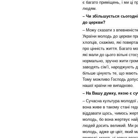
є багато приміщень, і ми ці
людям.
– Чи збільшується сьогодні
до церкви?
– Можу сказати з впевненістю
України молодь до церкви пр
хлопців, скажімо, які повер
про цінність життя. Багато м
які мали до цього вільні сто
нормально, зручно жити гро
заводять сім’ї, народжують д
більше цінують те, що мають,
Тому можливо Господь допусти
нашої країни не випадково.
– На Вашу думку, якою є с
– Сучасна культура молодої
вона живе в такому стані гед
віддавати щось, чимось жертв
молодь, бо вона жертвує най
людей досить великий. Ми ро
молодь, адже це цвіт, який м
природі: мають ці зерна впас