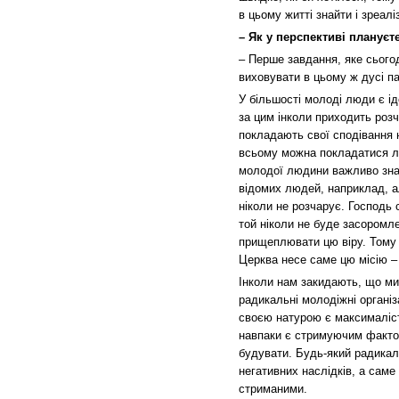
в цьому житті знайти і зреалі
– Як у перспективі плануєт
– Перше завдання, яке сього
виховувати в цьому ж дусі па
У більшості молоді люди є ід
за цим інколи приходить розч
покладають свої сподівання н
всьому можна покладатися ли
молодої людини важливо знай
відомих людей, наприклад, ал
ніколи не розчарує. Господь 
той ніколи не буде засоромл
прищеплювати цю віру. Тому 
Церква несе саме цю місію –
Інколи нам закидають, що ми 
радикальні молодіжні організ
своєю натурою є максималіст
навпаки є стримуючим фактор
будувати. Будь-який радикал
негативних наслідків, а саме
стриманими.