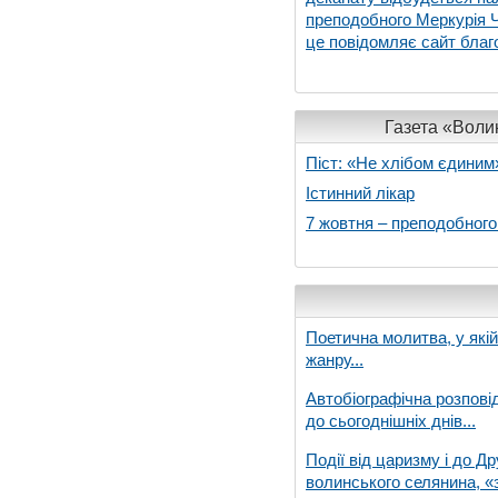
преподобного Меркурія Че
це повідомляє сайт благо
Газета «Волин
Піст: «Не хлібом єдиним
Істинний лікар
7 жовтня – преподобног
Поетична молитва, у які
жанру...
Автобіографічна розпові
до сьогоднішніх днів...
Події від царизму і до Др
волинського селянина, «з