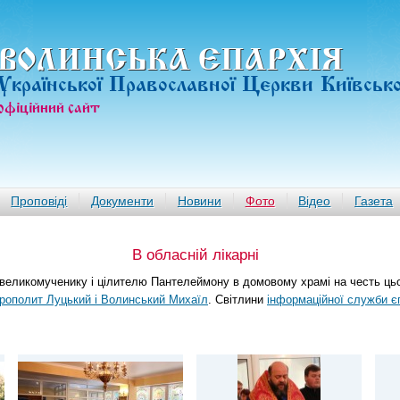
ВОЛИНСЬКА ЄПАРХIЯ
Української Православної Церкви Київськ
офiцiйний сайт
Проповіді
Документи
Новини
Фото
Відео
Газета
В обласній лікарні
 великомученику і цілителю Пантелеймону в домовому храмі на честь цьо
рополит Луцький і Волинський Михаїл
. Світлини
інформаційної служби єп