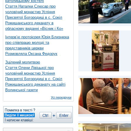
католицькому костелі
Стаття Наталки Слюсар про
чоловічий монастир Успіння
Пресвятої Богородиці в с. Сокіл
Рожищанського деканату в
обласному виданні «Вісник і Ко»
Інтерв’ю протоієрея Юрія Близнюка
про співпрацю молоді та
представників церкви
Розмовляла Оксана Федорук
Зцілений молитвою
Стаття Олени Лівіцької про
чоловічий монастир Успіння
Пресвятої Богородиці в с. Сокіл
Рожищанського деканату на сайті
Волинської газети
Усі передруки