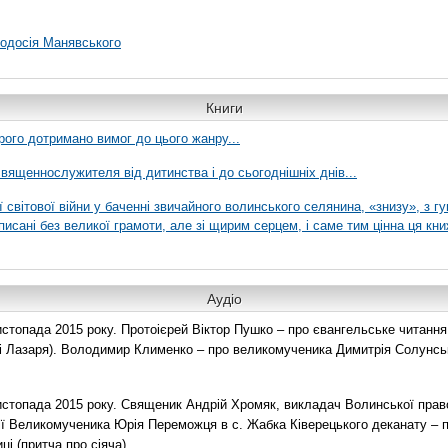
еодосія Манявського
Книги
рого дотримано вимог до цього жанру...
вященнослужителя від дитинства і до сьогоднішніх днів...
ї світової війни у баченні звичайного волинського селянина, «знизу», з г
писані без великої грамоти, але зі щирим серцем, і саме тим цінна ця кни
Аудіо
топада 2015 року. Протоієрей Віктор Пушко – про євангельське читання н
о і Лазаря). Володимир Клименко – про великомученика Димитрія Солунськ
стопада 2015 року. Священик Андрій Хромяк, викладач Волинської прав
ії Великомученика Юрія Переможця в с. Жабка Ківерецького деканату – 
ці (притча про сіяча).