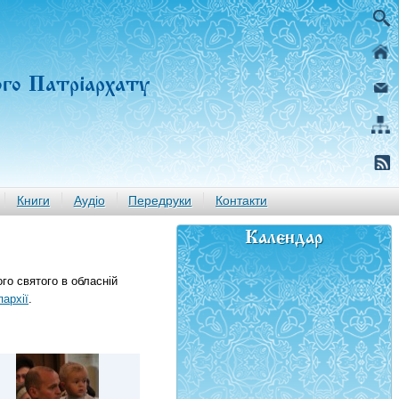
ого Патріархату
Книги
Аудіо
Передруки
Контакти
Календар
го святого в обласній
архії
.