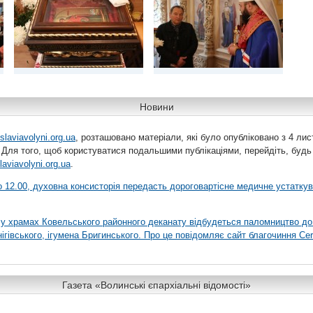
Новини
slaviavolyni.org.ua
, розташовано матеріали, які було опубліковано з 4 лис
 Для того, щоб користуватися подальшими публікаціями, перейдіть, будь
laviavolyni.org.ua
.
 о 12.00, духовна консисторія передасть дороговартісне медичне устатку
я у храмах Ковельського районного деканату відбудеться паломництво до
гівського, ігумена Бригинського. Про це повідомляє сайт благочиння Сer
Газета «Волинські єпархіальні відомості»