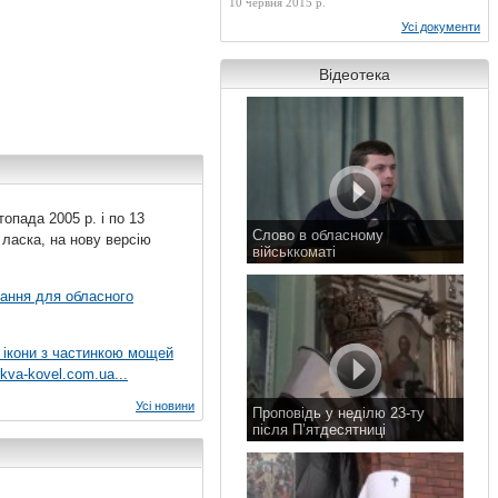
10 червня 2015 р.
Усі документи
Відеотека
топада 2005 р. і по 13
Слово в обласному
 ласка, на нову версію
військкоматі
11 листопада 2015 р.
вання для обласного
 ікони з частинкою мощей
kva-kovel.com.ua...
Усі новини
Проповідь у неділю 23-ту
після П’ятдесятниці
8 листопада 2015 р.