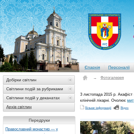
Єпархія
Персоналії
→
Фотогалерея
Добірки світлин
Світлини подій за рубриками
3 листопада 2015 р. Акафіст
Світлини подій у деканатах
клінічній лікарні. Очолює
мит
Архів світлин
Більше інформації
Відео
Передруки
Православний монастир — у