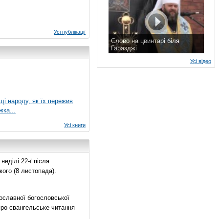
Усі публікації
Слово на цвинтарі біля
Гаразджі
7 листопада 2015 р.
Усі відео
ущі народу, як їх пережив
жка...
Усі книги
еділі 22-ї після
ого (8 листопада).
ославної богословської
про євангельське читання