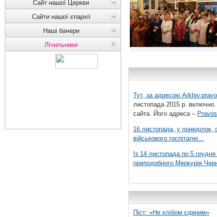
Сайт нашої Церкви
Сайти нашої єпархії
Наші банери
Лічильники
Тут, за адресою
Arkhiv.pravo
листопада 2015 р. включно.
сайта. Його адреса –
Pravos
16 листопада, у понеділок,
військового госпіталю...
Із 14 листопада по 5 грудн
преподобного Меркурія Черні
Піст: «Не хлібом єдиним»