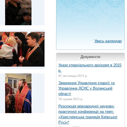
Увесь календар
Документи
Укази єпархіального архієрея в 2015
р.
02 листопада 2015 р.
Звернення Управління єпархії та
Управління ДСНС у Волинській
області
18 серпня 2015 р.
Резолюція міжнародної науково-
практичної конференції на тему:
«Християнська традиція Київської
Русі»*