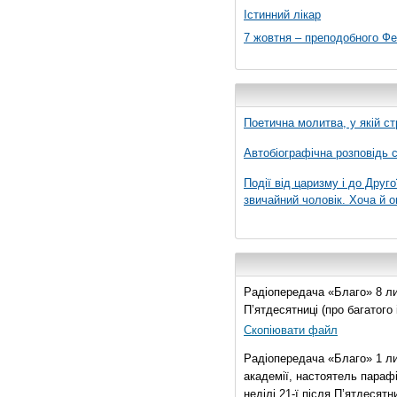
Істинний лікар
7 жовтня – преподобного Ф
Поетична молитва, у якій ст
Автобіографічна розповідь с
Події від царизму і до Друго
звичайний чоловік. Хоча й о
Радіопередача «Благо» 8 лис
П’ятдесятниці (про багатог
Скопіювати файл
Радіопередача «Благо» 1 ли
академії, настоятель параф
неділі 21-ї після П’ятдесятни