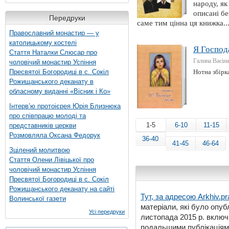
народу, як
описані бе
Передруки
саме тим цінна ця книжка..
Православний монастир — у
католицькому костелі
Я Господа
Стаття Наталки Слюсар про
Галина Васіна
чоловічий монастир Успіння
Пресвятої Богородиці в с. Сокіл
Нотна збірка
Рожищанського деканату в
обласному виданні «Вісник і Ко»
Інтерв’ю протоієрея Юрія Близнюка
про співпрацю молоді та
1-5
6-10
11-15
представників церкви
Розмовляла Оксана Федорук
36-40
41-45
46-64
Зцілений молитвою
Стаття Олени Лівіцької про
чоловічий монастир Успіння
Пресвятої Богородиці в с. Сокіл
Рожищанського деканату на сайті
Тут, за адресою
Arkhiv.pr
Волинської газети
матеріали, які було опубл
Усі передруки
листопада 2015 р. включ
подальшими публікаціями