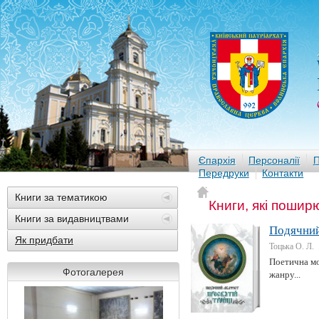
Єпархія
Персоналії
П
Передруки
Контакти
Книги за тематикою
Книги, які пошир
Книги за видавництвами
Подячний
Як придбати
Тоцька О. Л.
Поетична мо
Фотогалерея
жанру...