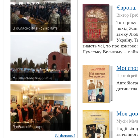
Європа.
Віктор Гре
Того року 
похід Жанн
В обласному військкоматі
замку Люб
11 листопада 2015 р.
Україну. Т
знають усі, то про конгре
Лучеську Великому – майже
Мої спо
Протоієре
На міському кладовищі
Автобіогр
7 листопада 2015 р.
дитинства 
Моя дов
Мусій Мел
В обласній лікарні
Події від 
3 листопада 2015 р.
звичайного
Усі фотосесії