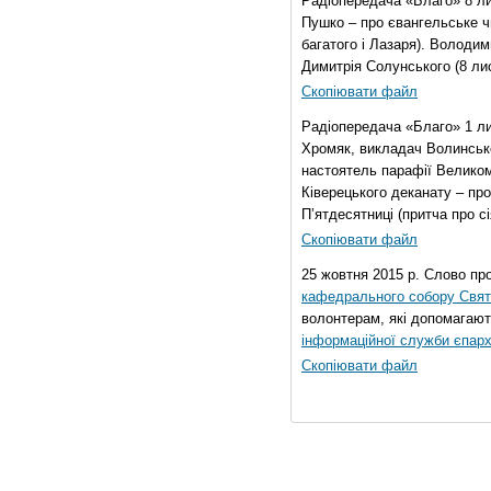
Радіопередача «Благо» 8 ли
Пушко – про євангельське чи
багатого і Лазаря). Володи
Димитрія Солунського (8 ли
Скопіювати файл
Радіопередача «Благо» 1 л
Хромяк, викладач Волинсько
настоятель парафії Велико
Ківерецького деканату – про
П’ятдесятниці (притча про сі
Скопіювати файл
25 жовтня 2015 р. Слово пр
кафедрального собору Свято
волонтерам, які допомагают
інформаційної служби єпарх
Скопіювати файл