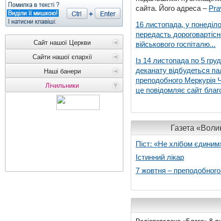
сайта. Його адреса –
Pra
16 листопада, у понеділо
передасть дороговартіс
Сайт нашої Церкви
військового госпіталю...
Сайти нашої єпархії
Із 14 листопада по 5 гру
деканату відбудеться па
Наші банери
преподобного Меркурія Че
Лічильники
це повідомляє сайт благо
Газета «Волин
Піст: «Не хлібом єдиним
Істинний лікар
7 жовтня – преподобног