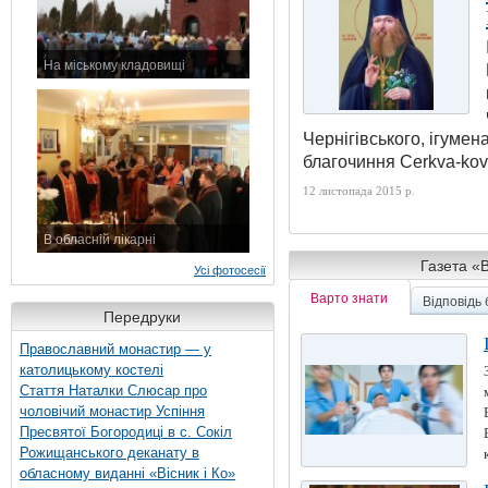
На міському кладовищі
7 листопада 2015 р.
Чернігівського, ігумен
благочиння Сerkva-kove
12 листопада 2015 р.
В обласній лікарні
3 листопада 2015 р.
Газета «В
Усі фотосесії
Варто знати
Відповідь
Передруки
Художнє слово
Православний монастир — у
католицькому костелі
Стаття Наталки Слюсар про
чоловічий монастир Успіння
Пресвятої Богородиці в с. Сокіл
Рожищанського деканату в
обласному виданні «Вісник і Ко»