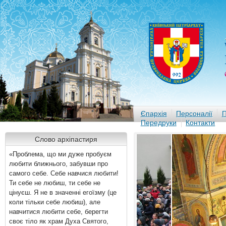
Єпархія
Персоналії
П
Передруки
Контакти
Слово архіпастиря
«Проблема, що ми дуже пробуєм
любити ближнього, забувши про
самого себе. Себе навчися любити!
Ти себе не любиш, ти себе не
цінуєш. Я не в значенні егоїзму (це
коли тільки себе любиш), але
навчитися любити себе, берегти
своє тіло як храм Духа Святого,