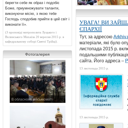
берегти себе як образ і подобіє
Боже, приумножувати таланти,
виконуючи місію, з якою тебе
Господь сподобив прийти в цей світ і
УВАГА! ВИ ЗАЙШ
виконати її».
Митрополит
ЄПАРХІЇ
Михаїл
(З проповіді митрополита Луцького і
освячує
Тут, за адресою
Arkhiv.
Волинського Михаїла 20 вересня 2015 р. в
автомобіль
кафедральному соборі Святої Трійці).
матеріали, які було оп
для
листопада 2015 р. вкл
батальйону
Фотогалерея
«Київська
подальшими публікація
Русь»
Храм Вознесіння Господнього в Г
сайта. Його адреса –
P
13 листопада 2015 р.
В обласному військкоматі
11 листопада 2015 р.
13 листопада 2015 р.