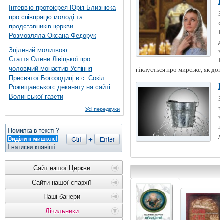
Інтерв’ю протоієрея Юрія Близнюка
про співпрацю молоді та
представників церкви
Розмовляла Оксана Федорук
Зцілений молитвою
Стаття Олени Лівіцької про
чоловічий монастир Успіння
пiклується про мирське, як дог
Пресвятої Богородиці в с. Сокіл
Рожищанського деканату на сайті
Волинської газети
Усі передруки
Сайт нашої Церкви
Сайти нашої єпархії
Наші банери
Лічильники