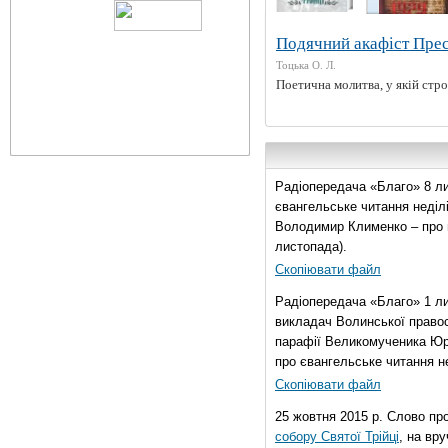
Подячний акафіст Прес
Тоцька О. Л.
Поетична молитва, у якій стро
Радіопередача «Благо» 8 ли
євангельське читання неділі 
Володимир Клименко – про 
листопада).
Скопіювати файл
Радіопередача «Благо» 1 л
викладач Волинської правос
парафії Великомученика Юрі
про євангельське читання нед
Скопіювати файл
25 жовтня 2015 р. Слово пр
собору Святої Трійці
, на вр