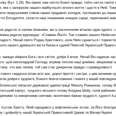
ожу (Бут. 1:26). Він приніс нам світло Божої правди, тобто світло святої 
 яке є запорукою нашого майбутнього вічного життя і щастя в Небі. Том
теля зворушливим співом наших прадавніх колядок, поспішаємо до наши
 стіп Богодитяти, скласти наші покаянням очищені серця, переповнені жи
 радістю зі своїми ближніми, ми із захопленням вітаємо один одного: 
янина радісно відповідає: «Славімо Його!» Тож славімо нашого Небесног
адості. Нехай свято Різдва Христового, коли Небо єднається і торжеств
коло нашого древнього міста Києва в єдиній Помісній Українській Правос
 завжди обирати Бога і все світле, добре й вічне. Нехай Він надихає на
ся, щоб милосердний Господь зігрівав теплом наші домівки, зміцнював на
стину: хто має любов, той сам стає джерелом правди і справедливості.
тового сердечно вітаю всіх вас, дорогі браття і сестри, з цим великим х
ім доброго здоров’я, Божого благословення і помочі у вашій повсякденн
олинської обласної державної адміністрації Миколу Романюка, голову В
татський корпус, луцького міського голову Богдана Шибу, голів районних
іздвяними та новорічними святами, молитовно бажаю мудрості, єдності й 
Ісусові Христу, Який народився у вифлиємських яслах, за Його благодіян
 і добробуту нашій Українській Православній Церкві та Матері-Україні.