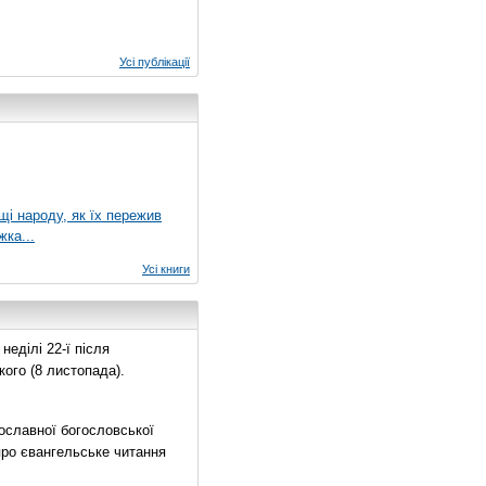
Усі публікації
ущі народу, як їх пережив
жка...
Усі книги
еділі 22-ї після
ого (8 листопада).
ославної богословської
про євангельське читання