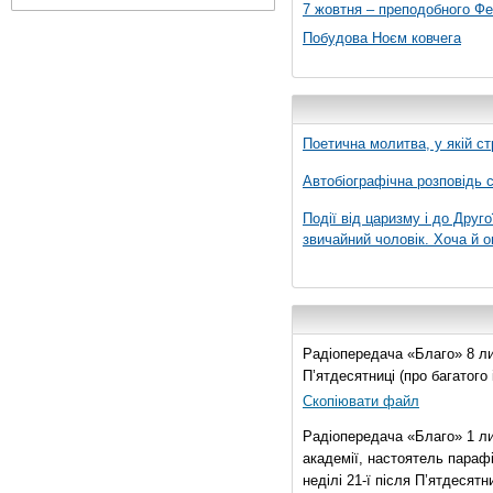
7 жовтня – преподобного Ф
Побудова Ноєм ковчега
Поетична молитва, у якій ст
Автобіографічна розповідь с
Події від царизму і до Друго
звичайний чоловік. Хоча й о
Радіопередача «Благо» 8 лис
П’ятдесятниці (про багатог
Скопіювати файл
Радіопередача «Благо» 1 ли
академії, настоятель параф
неділі 21-ї після П’ятдесятни