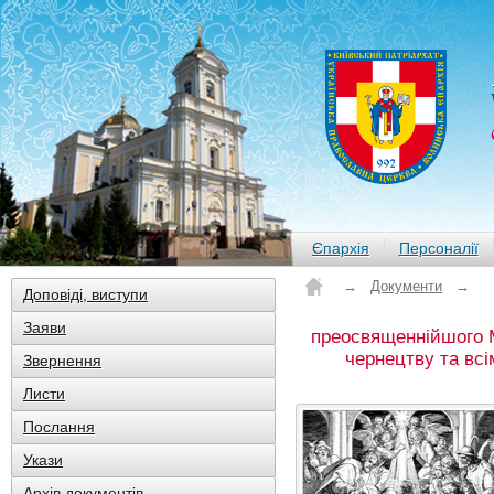
Єпархія
Персоналії
→
Документи
→
Доповіді, виступи
Заяви
преосвященнійшого М
чернецтву та всі
Звернення
Листи
Послання
Укази
Архів документів