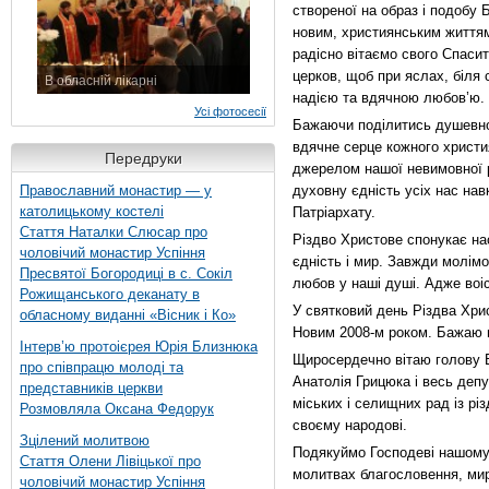
створеної на образ і подобу Б
новим, християнським життям,
радісно вітаємо свого Спаси
церков, щоб при яслах, біля
В обласній лікарні
надією та вдячною любов’ю.
3 листопада 2015 р.
Усі фотосесії
Бажаючи поділитись душевною
вдячне серце кожного христи
Передруки
джерелом нашої невимовної р
Православний монастир — у
духовну єдність усіх нас нав
католицькому костелі
Патріархату.
Стаття Наталки Слюсар про
Різдво Христове спонукає нас
чоловічий монастир Успіння
єдність і мир. Завжди молімо
Пресвятої Богородиці в с. Сокіл
любов у наші душі. Адже воі
Рожищанського деканату в
У святковий день Різдва Хрис
обласному виданні «Вісник і Ко»
Новим 2008-м роком. Бажаю вс
Інтерв’ю протоієрея Юрія Близнюка
Щиросердечно вітаю голову В
про співпрацю молоді та
Анатолія Грицюка і весь депу
представників церкви
міських і селищних рад із р
Розмовляла Оксана Федорук
своєму народові.
Зцілений молитвою
Подякуймо Господеві нашому 
Стаття Олени Лівіцької про
молитвах благословення, миру
чоловічий монастир Успіння