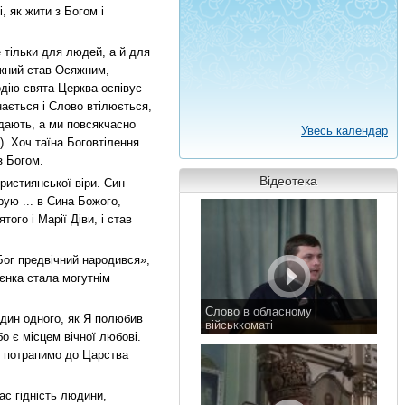
 як жити з Богом і
 тільки для людей, а й для
яжний став Осяжним,
одію свята Церква оспівує
ається і Слово втілюється,
дають, а ми повсякчасно
Увесь календар
). Хоч таїна Боговтілення
з Богом.
Відеотека
ристиянської віри. Син
рую ... в Сина Божого,
ого і Марії Діви, і став
Бог предвічний народився»,
єнка стала могутнім
Слово в обласному
дин одного, як Я полюбив
військкоматі
о є місцем вічної любові.
11 листопада 2015 р.
но потрапимо до Царства
ас гідність людини,