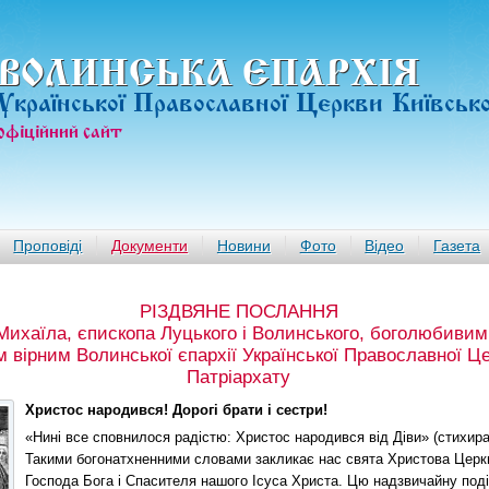
ВОЛИНСЬКА ЄПАРХIЯ
Української Православної Церкви Київськ
офiцiйний сайт
Проповіді
Документи
Новини
Фото
Відео
Газета
РІЗДВЯНЕ ПОСЛАННЯ
ихаїла, єпископа Луцького і Волинського, боголюбивим
м вірним Волинської єпархії Української Православної Ц
Патріархату
Христос народився! Дорогі брати і сестри!
«Нині все сповнилося радістю: Христос народився від Діви» (стихира
Такими богонатхненними словами закликає нас свята Христова Церкв
Господа Бога і Спасителя нашого Ісуса Христа. Цю надзвичайну под