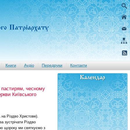
ого Патріархату
Книги
Аудіо
Передруки
Контакти
Календар
 пастирям, чесному
еркви Київського
 на Різдво Христове).
а зустрічати Різдво
ію щороку ми святкуємо з