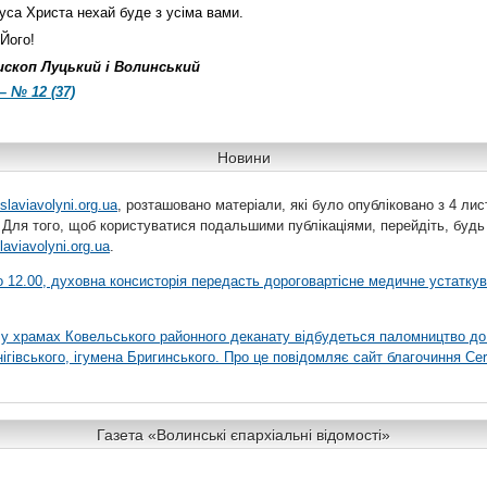
уса Христа нехай буде з усіма вами.
Його!
пископ Луцький і Волинський
– № 12 (37)
Новини
slaviavolyni.org.ua
, розташовано матеріали, які було опубліковано з 4 лис
 Для того, щоб користуватися подальшими публікаціями, перейдіть, будь
laviavolyni.org.ua
.
 о 12.00, духовна консисторія передасть дороговартісне медичне устатку
я у храмах Ковельського районного деканату відбудеться паломництво до
гівського, ігумена Бригинського. Про це повідомляє сайт благочиння Сer
Газета «Волинські єпархіальні відомості»