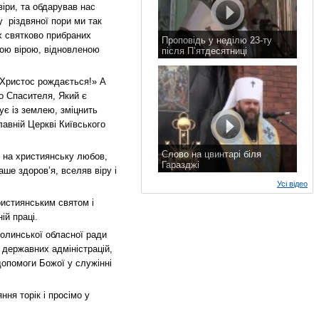
віри, та обдарував нас
у різдвяної пори ми так
х святково прибраних
Проповідь у неділю 23-ту
вою вірою, відновленою
після П’ятдесятниці
8 листопада 2015 р.
«Христос рождається!» А
о Спасителя, Який є
ує із землею, зміцнить
лавній Церкві Київського
Слово на цвинтарі біля
с на християнську любов,
Гаразджі
ше здоров’я, вселяв віру і
7 листопада 2015 р.
Усі відео
ристиянським святом і
ій праці.
олинської обласної ради
 державних адміністрацій,
допомоги Божої у служінні
ня торік і просімо у