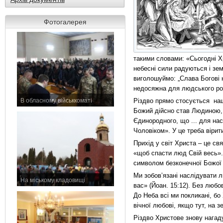
Фотогалерея
такими словами: «Сьогодні Х
небесні сили радуються і зе
виголошуймо: „Слава Богові н
недосяжна для людського роз
В обласному військкоматі
Різдво прямо стосується наш
11 листопада 2015 р.
Божий дійсно став Людиною, п
Єдинородного, що ... для нас,
Чоловіком». У це треба вірит
Прихід у світ Христа – це с
«щоб спасти люд Свій весь».
символом безконечної Божої
Ми зобов’язані наслідувати 
На міському кладовищі
вас» (Йоан. 15:12). Без любо
7 листопада 2015 р.
До Неба всі ми покликані, бо
вічної любові, якщо тут, на 
Різдво Христове знову нагад