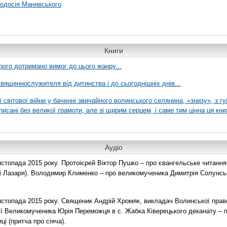
еодосія Манявського
Книги
рого дотримано вимог до цього жанру...
вященнослужителя від дитинства і до сьогоднішніх днів...
ї світової війни у баченні звичайного волинського селянина, «знизу», з г
писані без великої грамоти, але зі щирим серцем, і саме тим цінна ця кни
Аудіо
топада 2015 року. Протоієрей Віктор Пушко – про євангельське читання н
о і Лазаря). Володимир Клименко – про великомученика Димитрія Солунськ
стопада 2015 року. Священик Андрій Хромяк, викладач Волинської прав
ії Великомученика Юрія Переможця в с. Жабка Ківерецького деканату – 
ці (притча про сіяча).