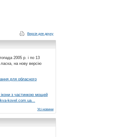
Версія для друку
топада 2005 р. і по 13
 ласка, на нову версію
вання для обласного
 ікони з частинкою мощей
kva-kovel.com.ua...
Усі новини