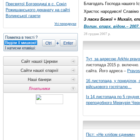
Благодать Господа нашого Іс
Пресвятої Богородиці в с. Сокіл
Рожищанського деканату на сайті
Христос народився! Славімо 
Волинської газети
З ласки Божої + Михаїл, є
Усі передруки
Волин. єпарх. відом.– 2007.
28 грудня 2007 р.
Тут, за адресою
Arkhiv.pravo
Сайт нашої Церкви
листопада 2015 р. включно.
Сайти нашої єпархії
сайта. Його адреса –
Pravos
Наші банери
16 листопада, у понеділок,
військового госпіталю...
Лічильники
Із 14 листопада по 5 грудн
преподобного Меркурія Черні
Піст: «Не хлібом єдиним»