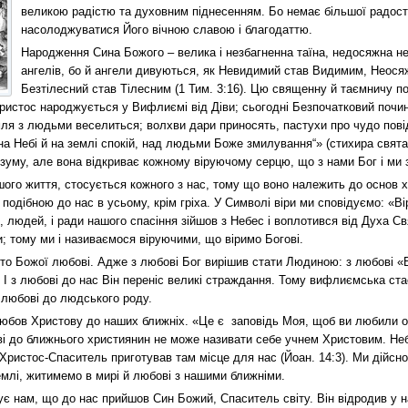
великою радістю та духовним піднесенням. Бо немає більшої радості,
насолоджуватися Його вічною славою і благодаттю.
Народження Сина Божого – велика і незбагненна таїна, недосяжна не
ангелів, бо й ангели дивуються, як Невидимий став Видимим, Неос
Безтілесний став Тілесним (1 Тим. 3:16). Цю священну й таємничу п
ристос народжується у Вифлиємі від Діви; сьогодні Безпочатковий почин
мля з людьми веселиться; волхви дари приносять, пастухи про чудо пові
а Небі й на землі спокій, над людьми Боже змилування“» (стихира свята
уму, але вона відкриває кожному віруючому серцю, що з нами Бог і ми 
ого життя, стосується кожного з нас, тому що воно належить до основ х
одібною до нас в усьому, крім гріха. У Символі віри ми сповідуємо: «Ві
 людей, і ради нашого спасіння зійшов з Небес і воплотився від Духа Свят
и; тому ми і називаємося віруючими, що віримо Богові.
вято Божої любові. Адже з любові Бог вирішив стати Людиною: з любові «
 І з любові до нас Він переніс великі страждання. Тому вифлиємська ста
 любові до людського роду.
любов Христову до наших ближніх. «Це є заповідь Моя, щоб ви любили о
ві до ближнього християнин не може називати себе учнем Христовим. Неб
 Христос-Спаситель приготував там місце для нас (Йоан. 14:3). Ми дійс
землі, житимемо в мирі й любові з нашими ближніми.
ує нам, що до нас прийшов Син Божий, Спаситель світу. Він відродив у н