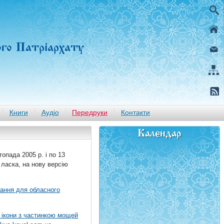
ого Патріархату
Книги
Аудіо
Передруки
Контакти
Календар
топада 2005 р. і по 13
 ласка, на нову версію
вання для обласного
 ікони з частинкою мощей