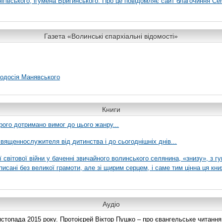
гівського, ігумена Бригинського. Про це повідомляє сайт благочиння Сer
Газета «Волинські єпархіальні відомості»
еодосія Манявського
Книги
рого дотримано вимог до цього жанру...
вященнослужителя від дитинства і до сьогоднішніх днів...
ї світової війни у баченні звичайного волинського селянина, «знизу», з г
писані без великої грамоти, але зі щирим серцем, і саме тим цінна ця кни
Аудіо
топада 2015 року. Протоієрей Віктор Пушко – про євангельське читання н