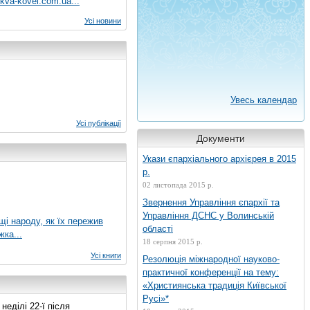
kva-kovel.com.ua...
Усі новини
Увесь календар
Усі публікації
Документи
Укази єпархіального архієрея в 2015
р.
02 листопада 2015 р.
Звернення Управління єпархії та
Управління ДСНС у Волинській
ущі народу, як їх пережив
області
жка...
18 серпня 2015 р.
Усі книги
Резолюція міжнародної науково-
практичної конференції на тему:
«Християнська традиція Київської
Русі»*
еділі 22-ї після