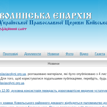
ВОЛИНСЬКА ЄПАРХIЯ
Української Православної Церкви Київськ
офiцiйний сайт
Проповіді
Документи
Новини
Фото
Відео
Газета
Новини
slaviavolyni.org.ua
, розташовано матеріали, які було опубліковано з 4 лис
 Для того, щоб користуватися подальшими публікаціями, перейдіть, будь
laviavolyni.org.ua
.
 о 12.00, духовна консисторія передасть дороговартісне медичне устатку
я у храмах Ковельського районного деканату відбудеться паломництво до