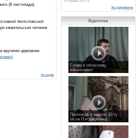
10 червня 2015 р.
ого (8 листопада).
Усі документи
Відеотека
ославної богословської
про євангельське читання
на врученні церковних
єпархії
.
Слово в обласному
військкоматі
Усі аудіо
11 листопада 2015 р.
Проповідь у неділю 23-ту
після П’ятдесятниці
8 листопада 2015 р.