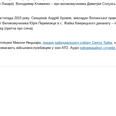
о і Лазаря). Володимир Клименко – про великомученика Димитрія Солунськ
стопада 2015 року. Священик Андрій Хромяк, викладач Волинської прав
ії Великомученика Юрія Переможця в с. Жабка Ківерецького деканату – 
ці (притча про сіяча).
отоієрея Миколи Нецькара,
декана
кафедрального собору Святої Трійці
, 
помагають військовослужбовцям у зоні АТО. Аудіо
інформаційної служби 