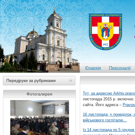
Єпархія
Персоналії
Передруки за рубриками
Тут, за адресою
Arkhiv.pravo
Фотогалерея
листопада 2015 р. включно.
сайта. Його адреса –
Pravos
16 листопада, у понеділок,
військового госпіталю...
Із 14 листопада по 5 грудн