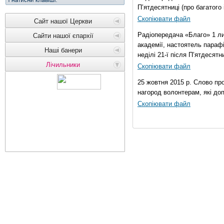
П’ятдесятниці (про багатог
Скопіювати файл
Сайт нашої Церкви
Радіопередача «Благо» 1 ли
Сайти нашої єпархії
академії, настоятель параф
Наші банери
неділі 21-ї після П’ятдесятни
Лічильники
Скопіювати файл
25 жовтня 2015 р. Слово пр
нагород волонтерам, які до
Скопіювати файл