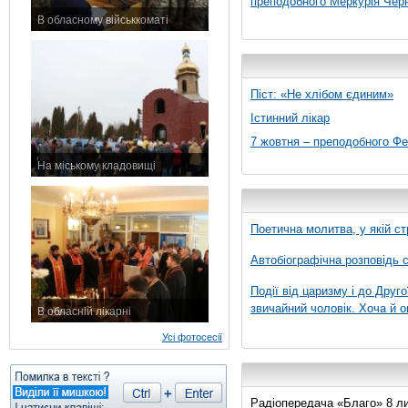
преподобного Меркурія Черні
В обласному військкоматі
11 листопада 2015 р.
Піст: «Не хлібом єдиним»
Істинний лікар
7 жовтня – преподобного Ф
На міському кладовищі
7 листопада 2015 р.
Поетична молитва, у якій ст
Автобіографічна розповідь с
Події від царизму і до Друго
звичайний чоловік. Хоча й о
В обласній лікарні
3 листопада 2015 р.
Усі фотосесії
Радіопередача «Благо» 8 лис