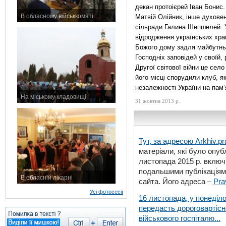
декан протоієрей Іван Бонис
В обласному військкоматі
Матвій Олійник, інше духове
11 листопада 2015 р.
сільради Галина Шепшелей. У
відродження українських храм
Божого дому задля майбутньог
Господніх заповідей у своїй, 
Другої світової війни це сел
його місці спорудили клуб, я
незалежності України на пам
На міському кладовищі
31 жовтня 2013 р.
7 листопада 2015 р.
Тут, за адресою
Arkhiv.pr
матеріали, які було опубл
листопада 2015 р. включ
подальшими публікаціями
В обласній лікарні
сайта. Його адреса –
Pra
3 листопада 2015 р.
Усі фотосесії
16 листопада, у понеділо
передасть дороговартіс
військового госпіталю...