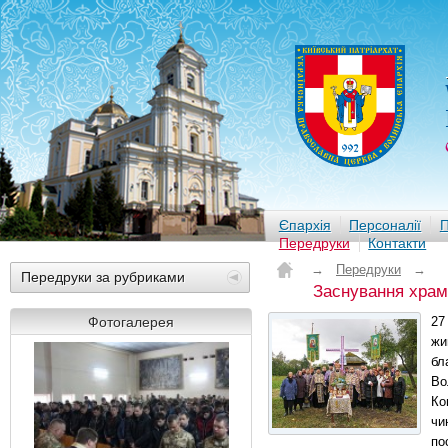
Єпархія
Персоналії
П
Передруки
Контакти
→
Передруки
→
Передруки за рубриками
Заснування храм
Фотогалерея
27
жи
бл
Во
Ко
чи
по