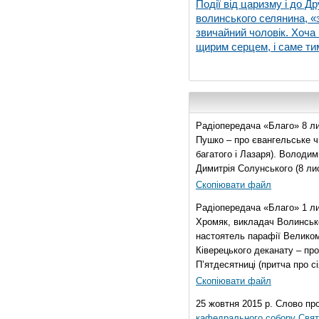
Події від царизму і до Др
волинського селянина, «з
звичайний чоловік. Хоча 
щирим серцем, і саме тим
Радіопередача «Благо» 8 ли
Пушко – про євангельське чи
багатого і Лазаря). Володи
Димитрія Солунського (8 ли
Скопіювати файл
Радіопередача «Благо» 1 л
Хромяк, викладач Волинсько
настоятель парафії Велико
Ківерецького деканату – про
П’ятдесятниці (притча про сі
Скопіювати файл
25 жовтня 2015 р. Слово пр
кафедрального собору Свято