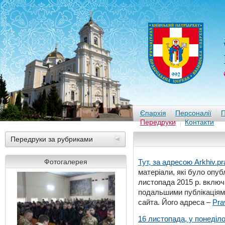
Єпархія
Персоналії
П
Передруки
Контакти
Передруки за рубриками
Фотогалерея
Тут, за адресою
Arkhiv.pr
матеріали, які було опубл
листопада 2015 р. включ
подальшими публікаціями
сайта. Його адреса –
Pra
16 листопада, у понеділо