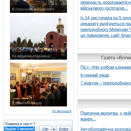
передасть дороговартіс
військового госпіталю...
В обласному військкоматі
11 листопада 2015 р.
Із 14 листопада по 5 гру
деканату відбудеться па
преподобного Меркурія Че
це повідомляє сайт благо
На міському кладовищі
Газета «Волин
7 листопада 2015 р.
Піст: «Не хлібом єдиним
Істинний лікар
7 жовтня – преподобног
В обласній лікарні
3 листопада 2015 р.
Усі фотосесії
Поетична молитва, у які
жанру...
Автобіографічна розпові