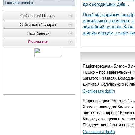
до сьогоднішніх днів...
Події від царизму і до Др
Сайт нашої Церкви
волинського селянина, «з
Сайти нашої єпархії
звичайний чоловік. Хоча 
щирим серцем, і саме тим
Наші банери
Лічильники
Радіопередача «Благо» 8 ли
Пушко – про євангельське чи
багатого і Лазаря). Володи
Димитрія Солунського (8 ли
Скопіювати файл
Радіопередача «Благо» 1 л
Хромяк, викладач Волинсько
настоятель парафії Велико
Ківерецького деканату – про
П’ятдесятниці (притча про сі
Скопіювати файл