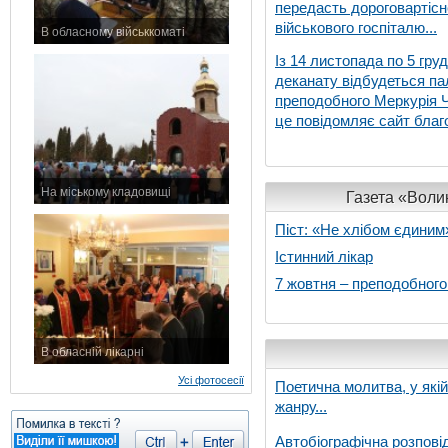
передасть дороговартіс
військового госпіталю...
В обласному військкоматі
11 листопада 2015 р.
Із 14 листопада по 5 гру
деканату відбудеться па
преподобного Меркурія Че
це повідомляє сайт благо
На міському кладовищі
Газета «Волин
7 листопада 2015 р.
Піст: «Не хлібом єдиним
Істинний лікар
7 жовтня – преподобног
В обласній лікарні
3 листопада 2015 р.
Усі фотосесії
Поетична молитва, у які
жанру...
Автобіографічна розпові