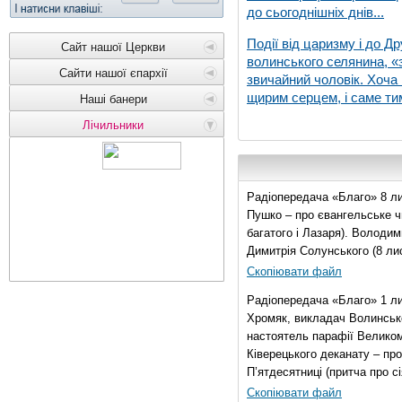
до сьогоднішніх днів...
Події від царизму і до Др
Сайт нашої Церкви
волинського селянина, «з
Сайти нашої єпархії
звичайний чоловік. Хоча 
щирим серцем, і саме тим
Наші банери
Лічильники
Радіопередача «Благо» 8 ли
Пушко – про євангельське чи
багатого і Лазаря). Володи
Димитрія Солунського (8 ли
Скопіювати файл
Радіопередача «Благо» 1 л
Хромяк, викладач Волинсько
настоятель парафії Велико
Ківерецького деканату – про
П’ятдесятниці (притча про сі
Скопіювати файл