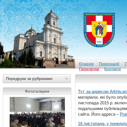
Єпархія
Персоналії
П
Передруки
Контакти
Передруки за рубриками
Фотогалерея
Тут, за адресою
Arkhiv.pr
матеріали, які було опубл
листопада 2015 р. включ
подальшими публікаціями
сайта. Його адреса –
Pra
16 листопада, у понеділо