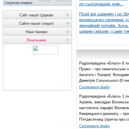
до сьогоднішніх днів...
Події від царизму і до Др
Сайт нашої Церкви
волинського селянина, «з
Сайти нашої єпархії
звичайний чоловік. Хоча 
щирим серцем, і саме тим
Наші банери
Лічильники
Радіопередача «Благо» 8 ли
Пушко – про євангельське чи
багатого і Лазаря). Володи
Димитрія Солунського (8 ли
Скопіювати файл
Радіопередача «Благо» 1 л
Хромяк, викладач Волинсько
настоятель парафії Велико
Ківерецького деканату – про
П’ятдесятниці (притча про сі
Скопіювати файл