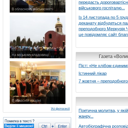
передасть дороговартіс
військового госпіталю...
В обласному військкоматі
11 листопада 2015 р.
Із 14 листопада по 5 гру
деканату відбудеться па
преподобного Меркурія Че
це повідомляє сайт благо
На міському кладовищі
Газета «Волин
7 листопада 2015 р.
Піст: «Не хлібом єдиним
Істинний лікар
7 жовтня – преподобног
В обласній лікарні
3 листопада 2015 р.
Усі фотосесії
Поетична молитва, у які
жанру...
Автобіографічна розпові