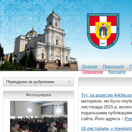
Єпархія
Персоналії
П
Передруки
Контакти
Передруки за рубриками
Фотогалерея
Тут, за адресою
Arkhiv.pr
матеріали, які було опубл
листопада 2015 р. включ
подальшими публікаціями
сайта. Його адреса –
Pra
16 листопада, у понеділо