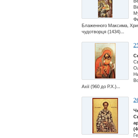
В
Вi
Му
Фе
Блаженного Максима, Хри
чудотворця (1434)...
2
С
С
Ол
Ни
Во
Ахiї (960 до Р.Х.)...
2
Ч
С
а
(4
Ге