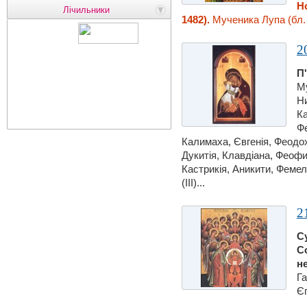
Н
Лічильники
1482).
Мученика Лупа (бл. 
2
П
Му
Ни
Ка
Фе
Калимаха, Євгенiя, Феодо
Дукитiя, Клавдіана, Феофи
Кастрикiя, Аникити, Фемел
(ІІІ)...
2
С
С
н
Га
Єг