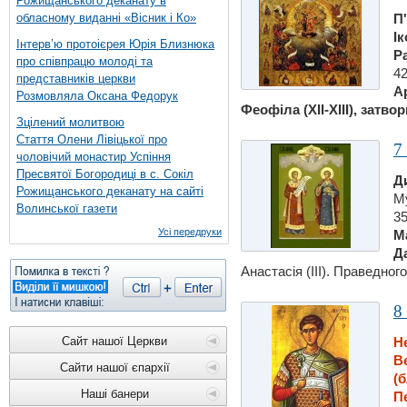
Рожищанського деканату в
обласному виданні «Вісник і Ко»
П
І
Інтерв’ю протоієрея Юрія Близнюка
Ра
про співпрацю молоді та
42
представників церкви
Ар
Розмовляла Оксана Федорук
Феофіла (ХІІ-ХІІІ), затво
Зцілений молитвою
Стаття Олени Лівіцької про
7
чоловічий монастир Успіння
Пресвятої Богородиці в с. Сокіл
Д
Рожищанського деканату на сайті
Му
Волинської газети
35
Усі передруки
М
Да
Анастасiя (ІІІ). Праведного
8
Сайт нашої Церкви
Н
В
Сайти нашої єпархії
(
Наші банери
П