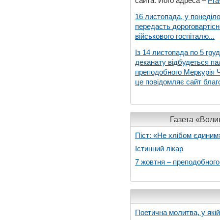
сайта. Його адреса –
Pra
16 листопада, у понеділо
передасть дороговартіс
військового госпіталю...
Із 14 листопада по 5 гру
деканату відбудеться па
преподобного Меркурія Че
це повідомляє сайт благо
Газета «Волин
Піст: «Не хлібом єдиним
Істинний лікар
7 жовтня – преподобног
Поетична молитва, у які