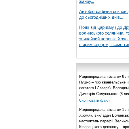
жанру...
Автобіографічна розпові
до сьогоднішніх днів...
Події від царизму і до Др
волинського селянина, «з
звичайний чоловік. Хоча 
щирим серцем, і саме тим
Радіопередача «Благо» 8 ли
Пушко – про євангельське чи
багатого і Лазаря). Володи
Димитрія Солунського (8 ли
Скопіювати файл
Радіопередача «Благо» 1 л
Хромяк, викладач Волинсько
настоятель парафії Велико
Ківерецького деканату – про