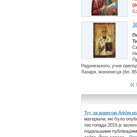
(6
Еф
3
П
Т
Св
Не
Пр
Радонезького, учня препод
Лазаря, iконописця (бл. 857
Тут, за адресою
Arkhiv.pr
матеріали, які було опубл
листопада 2015 р. включ
подальшими публікаціями