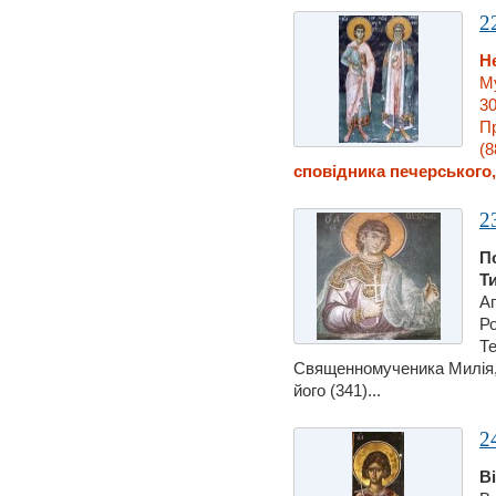
2
Н
Му
30
П
(8
сповідника печерського, 
2
П
Т
Ап
Ро
Те
Священномученика Милiя, 
його (341)...
2
В