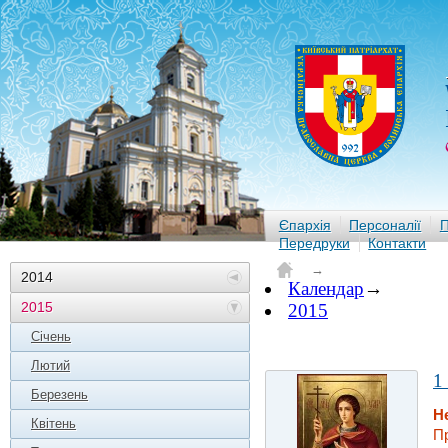
Єпархія
Персоналії
П
Передруки
Контакти
→
2014
Календар
→
2015
2015
Січень
Лютий
1
Березень
Н
Квітень
Пр