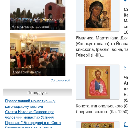
С
К
М
єп
На міському кладовищі
16
7 листопада 2015 р.
Ямвлиха, Мартинiана, Діон
(Єксакустодiана) та Йоана
єпископа, Іраклiя, воїна, 
Глiкерiї (ІІ-ІІІ)...
5
В обласній лікарні
Ч
3 листопада 2015 р.
Усі фотосесії
А
пл
Передруки
Бо
(б
Православний монастир — у
Константинопольського (8
католицькому костелі
Лавришевського (бл. 1250).
Стаття Наталки Слюсар про
чоловічий монастир Успіння
Пресвятої Богородиці в с. Сокіл
6