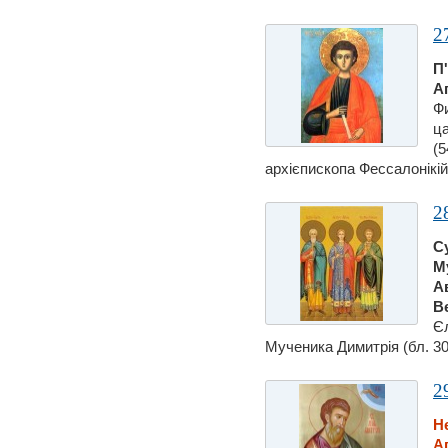
2
П
А
Фи
ца
(5
архієпископа Фессалонiкійс
2
С
М
А
В
Єл
Мученика Димитрiя (бл. 307
2
Н
А