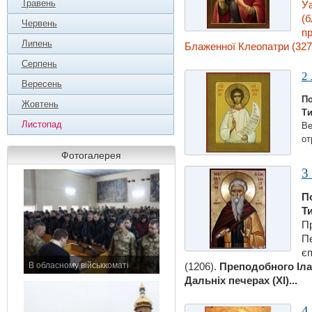
Травень
Уа
(б
Червень
пр
Липень
Блаженної Клеопатри (327) 
Серпень
2
Вересень
По
Жовтень
Ти
Листопад
Ве
от
Фотогалерея
3
П
Т
Пр
П
є
В обласному військкоматі
(1206).
Преподобного Іла
11 листопада 2015 р.
Дальнiх печерах (XI)...
4