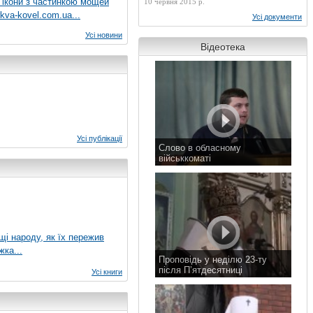
 ікони з частинкою мощей
10 червня 2015 р.
kva-kovel.com.ua...
Усі документи
Усі новини
Відеотека
Усі публікації
Слово в обласному
військкоматі
11 листопада 2015 р.
ущі народу, як їх пережив
жка...
Проповідь у неділю 23-ту
після П’ятдесятниці
Усі книги
8 листопада 2015 р.