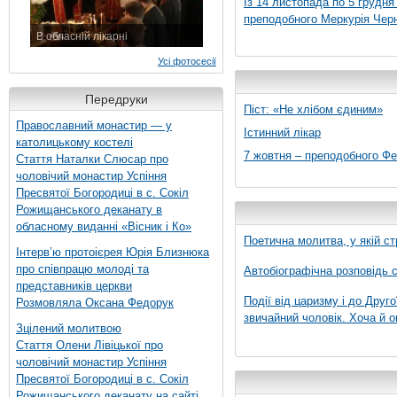
Із 14 листопада по 5 грудн
преподобного Меркурія Черні
В обласній лікарні
3 листопада 2015 р.
Усі фотосесії
Передруки
Піст: «Не хлібом єдиним»
Православний монастир — у
Істинний лікар
католицькому костелі
7 жовтня – преподобного Ф
Стаття Наталки Слюсар про
чоловічий монастир Успіння
Пресвятої Богородиці в с. Сокіл
Рожищанського деканату в
обласному виданні «Вісник і Ко»
Поетична молитва, у якій ст
Інтерв’ю протоієрея Юрія Близнюка
про співпрацю молоді та
Автобіографічна розповідь с
представників церкви
Події від царизму і до Друго
Розмовляла Оксана Федорук
звичайний чоловік. Хоча й о
Зцілений молитвою
Стаття Олени Лівіцької про
чоловічий монастир Успіння
Пресвятої Богородиці в с. Сокіл
Рожищанського деканату на сайті