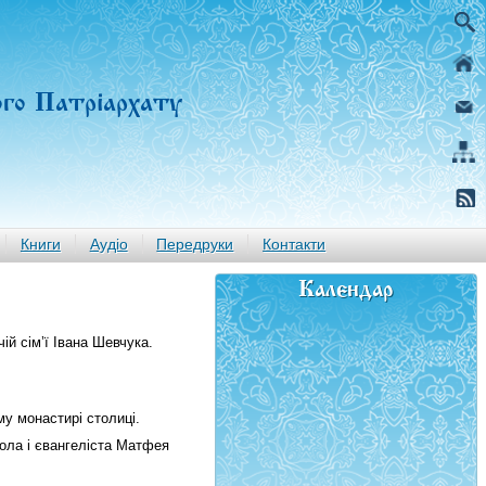
ого Патріархату
Книги
Аудіо
Передруки
Контакти
Календар
ій сім’ї Івана Шевчука.
му монастирі столиці.
ола і євангеліста Матфея