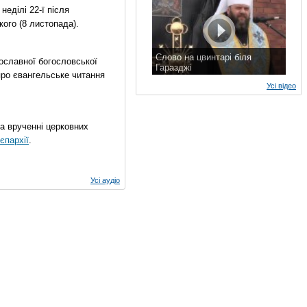
еділі 22-ї після
ого (8 листопада).
Слово на цвинтарі біля
ославної богословської
Гаразджі
про євангельське читання
7 листопада 2015 р.
Усі відео
на врученні церковних
єпархії
.
Усі аудіо