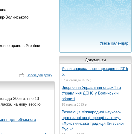
ава.
мир-Волинського
Увесь календар
овне право в Україні».
Документи
Укази єпархіального архієрея в 2015
р.
Версія для друку
02 листопада 2015 р.
Звернення Управління єпархії та
Управління ДСНС у Волинській
топада 2005 р. і по 13
області
 ласка, на нову версію
18 серпня 2015 р.
Резолюція міжнародної науково-
практичної конференції на тему:
вання для обласного
«Християнська традиція Київської
Русі»*