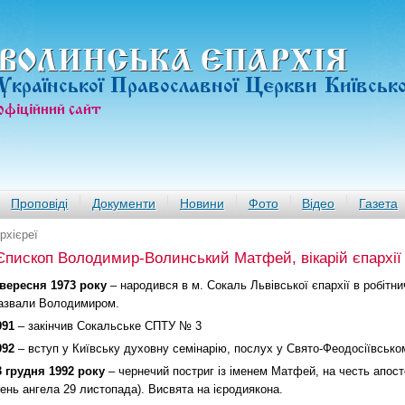
ВОЛИНСЬКА ЄПАРХIЯ
Української Православної Церкви Київськ
офiцiйний сайт
Проповіді
Документи
Новини
Фото
Відео
Газета
рхієреї
Єпископ Володимир-Волинський Матфей, вікарій єпархії
 вересня 1973 року
– народився в м. Сокаль Львівської єпархії в робітнич
азвали Володимиром.
991
– закінчив Сокальське СПТУ № 3
992
– вступ у Київську духовну семінарію, послух у Свято-Феодосіївсько
3 грудня 1992 року
– чернечий постриг із іменем Матфей, на честь апост
день ангела 29 листопада). Висвята на ієродиякона.