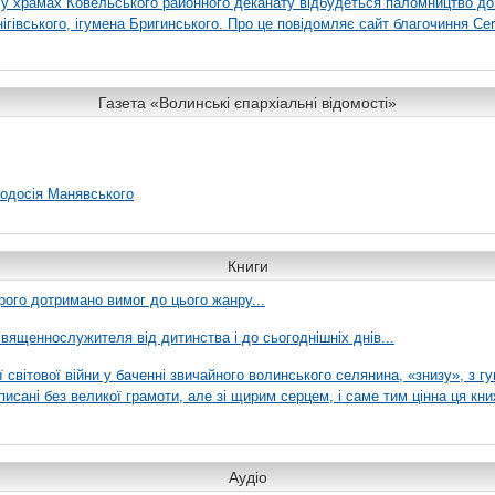
я у храмах Ковельського районного деканату відбудеться паломництво до
гівського, ігумена Бригинського. Про це повідомляє сайт благочиння Сer
Газета «Волинські єпархіальні відомості»
еодосія Манявського
Книги
рого дотримано вимог до цього жанру...
вященнослужителя від дитинства і до сьогоднішніх днів...
ї світової війни у баченні звичайного волинського селянина, «знизу», з г
писані без великої грамоти, але зі щирим серцем, і саме тим цінна ця кни
Аудіо