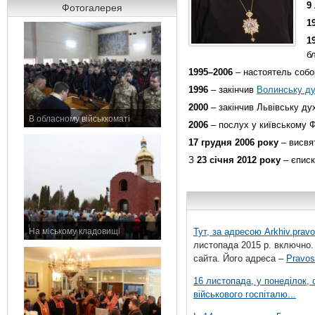
9
Фотогалерея
1
1
б
1995–2006
– настоятель собо
1996
– закінчив
Волинську ду
2000
– закінчив Львівську ду
В обласному військкоматі
2006
– послух у київському Ф
11 листопада 2015 р.
17 грудня 2006 року
– висвят
З
23 січня 2012 року
– єписк
На міському кладовищі
Тут, за адресою
Arkhiv.pravo
7 листопада 2015 р.
листопада 2015 р. включно.
сайта. Його адреса –
Pravos
16 листопада, у понеділок,
військового госпіталю...