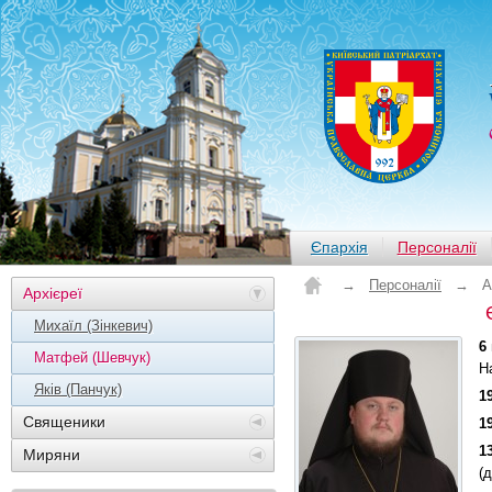
Єпархія
Персоналії
→
Персоналії
→
А
Архієреї
Михаїл (Зінкевич)
6
Матфей (Шевчук)
Н
Яків (Панчук)
1
Священики
1
1
Миряни
(