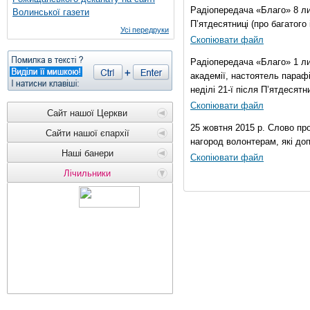
Радіопередача «Благо» 8 лис
Волинської газети
П’ятдесятниці (про багатог
Усі передруки
Скопіювати файл
Радіопередача «Благо» 1 ли
академії, настоятель параф
неділі 21-ї після П’ятдесятни
Скопіювати файл
Сайт нашої Церкви
25 жовтня 2015 р. Слово пр
Сайти нашої єпархії
нагород волонтерам, які до
Наші банери
Скопіювати файл
Лічильники