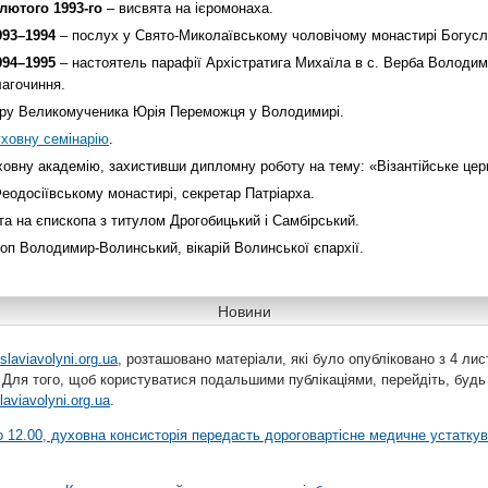
 лютого 1993-го
– висвята на ієромонаха.
993–1994
– послух у Свято-Миколаївському чоловічому монастирі Богусл
994–1995
– настоятель парафії Архістратига Михаїла в с. Верба Володи
лагочиння.
ру Великомученика Юрія Переможця у Володимирі.
ховну семінарію
.
ховну академію, захистивши дипломну роботу на тему: «Візантійське церк
еодосіївському монастирі, секретар Патріарха.
а на єпископа з титулом Дрогобицький і Самбірський.
оп Володимир-Волинський, вікарій Волинської єпархії.
Новини
slaviavolyni.org.ua
, розташовано матеріали, які було опубліковано з 4 лис
 Для того, щоб користуватися подальшими публікаціями, перейдіть, будь
laviavolyni.org.ua
.
 о 12.00, духовна консисторія передасть дороговартісне медичне устатку