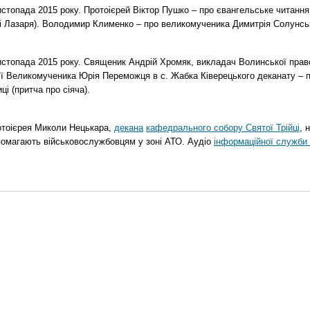
топада 2015 року. Протоієрей Віктор Пушко – про євангельське читання н
о і Лазаря). Володимир Клименко – про великомученика Димитрія Солунськ
стопада 2015 року. Священик Андрій Хромяк, викладач Волинської прав
ії Великомученика Юрія Переможця в с. Жабка Ківерецького деканату – 
ці (притча про сіяча).
отоієрея Миколи Нецькара,
декана
кафедрального собору Святої Трійці
, 
помагають військовослужбовцям у зоні АТО. Аудіо
інформаційної служби 