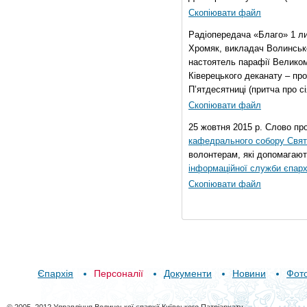
Скопіювати файл
Радіопередача «Благо» 1 л
Хромяк, викладач Волинсько
настоятель парафії Велико
Ківерецького деканату – про
П’ятдесятниці (притча про сі
Скопіювати файл
25 жовтня 2015 р. Слово пр
кафедрального собору Свято
волонтерам, які допомагают
інформаційної служби єпарх
Скопіювати файл
Єпархія
Персоналії
Документи
Новини
Фот