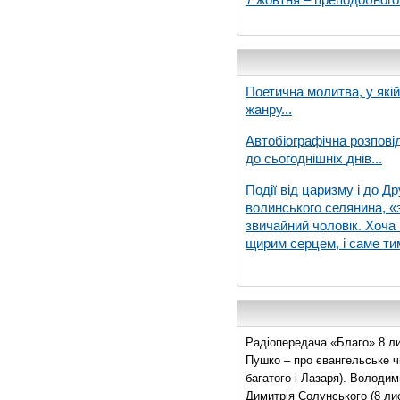
Поетична молитва, у які
жанру...
Автобіографічна розпові
до сьогоднішніх днів...
Події від царизму і до Др
волинського селянина, «з
звичайний чоловік. Хоча 
щирим серцем, і саме тим
Радіопередача «Благо» 8 ли
Пушко – про євангельське чи
багатого і Лазаря). Володи
Димитрія Солунського (8 ли