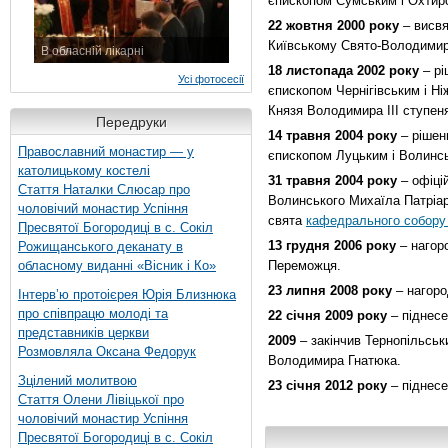
єпископом Сумським і Охтир
22 жовтня 2000 року
– висвя
Київському Свято-Володимир
В обласній лікарні
3 листопада 2015 р.
18 листопада 2002 року
– рі
Усі фотосесії
єпископом Чернігівським і Н
Князя Володимира ІІІ ступен
Передруки
14 травня 2004 року
– рішен
Православний монастир — у
єпископом Луцьким і Волинс
католицькому костелі
31 травня 2004 року
– офіці
Стаття Наталки Слюсар про
Волинського Михаїла Патріар
чоловічий монастир Успіння
свята
кафедрального собору 
Пресвятої Богородиці в с. Сокіл
13 грудня 2006 року
– нагор
Рожищанського деканату в
обласному виданні «Вісник і Ко»
Переможця.
23 липня 2008 року
– нагоро
Інтерв’ю протоієрея Юрія Близнюка
про співпрацю молоді та
22 січня 2009 року
– піднесе
представників церкви
2009
– закінчив Тернопільськи
Розмовляла Оксана Федорук
Володимира Гнатюка.
Зцілений молитвою
23 січня 2012 року
– піднесе
Стаття Олени Лівіцької про
чоловічий монастир Успіння
Пресвятої Богородиці в с. Сокіл