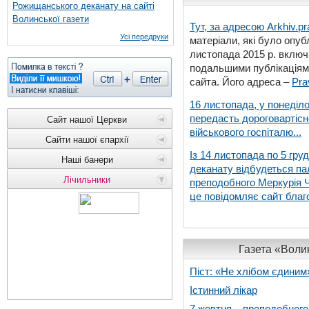
Рожищанського деканату на сайті
Волинської газети
Тут, за адресою
Arkhiv.pr
Усі передруки
матеріали, які було опубл
листопада 2015 р. включ
подальшими публікаціями
сайта. Його адреса –
Pra
16 листопада, у понеділо
передасть дороговартіс
Сайт нашої Церкви
військового госпіталю...
Сайти нашої єпархії
Із 14 листопада по 5 гру
Наші банери
деканату відбудеться па
Лічильники
преподобного Меркурія Че
це повідомляє сайт благо
Газета «Волин
Піст: «Не хлібом єдиним
Істинний лікар
7 жовтня – преподобног