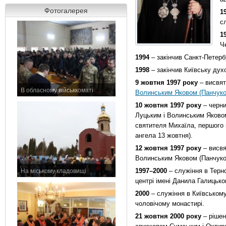
Фотогалерея
1
с
1
Ч
1994
– закінчив Санкт-Петерб
1998
– закінчив Київську дух
9 жовтня 1997 року
– висвят
В обласному військкоматі
Волинським Яковом (Панчук
11 листопада 2015 р.
10 жовтня 1997 року
– черни
Луцьким і Волинським Яковом
святителя Михаїла, першого м
ангела 13 жовтня).
12 жовтня 1997 року
– висвя
Волинським Яковом (Панчуко
1997–2000
– служіння в Терн
На міському кладовищі
7 листопада 2015 р.
центрі імені Данила Галицько
2000
– служіння в Київськом
чоловічому монастирі.
21 жовтня 2000 року
– рішен