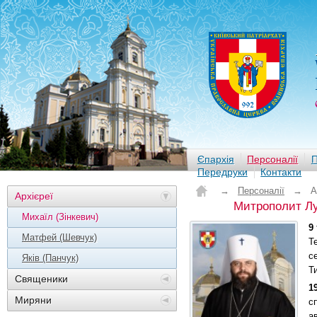
Єпархія
Персоналії
П
Передруки
Контакти
→
Персоналії
→
А
Архієреї
Митрополит Лу
Михаїл (Зінкевич)
9
Матфей (Шевчук)
Т
с
Яків (Панчук)
Т
Священики
1
Миряни
с
а