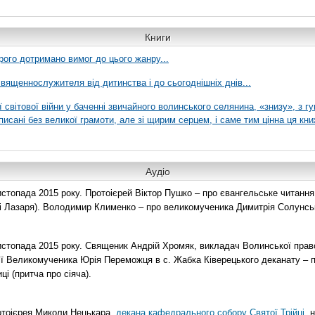
Книги
рого дотримано вимог до цього жанру...
вященнослужителя від дитинства і до сьогоднішніх днів...
ї світової війни у баченні звичайного волинського селянина, «знизу», з г
писані без великої грамоти, але зі щирим серцем, і саме тим цінна ця кни
Аудіо
топада 2015 року. Протоієрей Віктор Пушко – про євангельське читання н
о і Лазаря). Володимир Клименко – про великомученика Димитрія Солунськ
стопада 2015 року. Священик Андрій Хромяк, викладач Волинської прав
ії Великомученика Юрія Переможця в с. Жабка Ківерецького деканату – 
ці (притча про сіяча).
отоієрея Миколи Нецькара,
декана
кафедрального собору Святої Трійці
, 