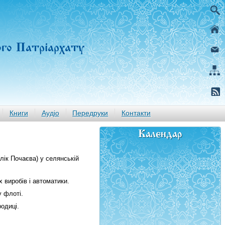
ого Патріархату
Книги
Аудіо
Передруки
Контакти
Календар
лік Почаєва) у селянській
 виробів і автоматики.
у флоті.
одиці.