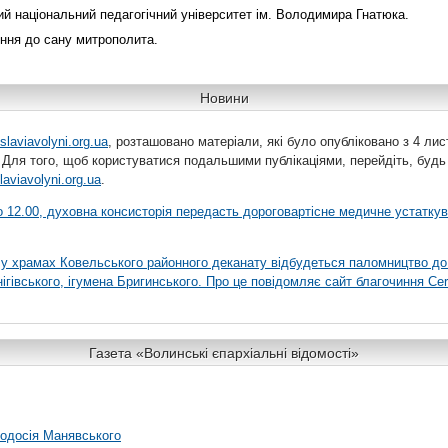
ий національний педагогічний університет ім. Володимира Гнатюка.
ння до сану митрополита.
Новини
slaviavolyni.org.ua
, розташовано матеріали, які було опубліковано з 4 лис
 Для того, щоб користуватися подальшими публікаціями, перейдіть, будь
laviavolyni.org.ua
.
 о 12.00, духовна консисторія передасть дороговартісне медичне устатку
я у храмах Ковельського районного деканату відбудеться паломництво до
гівського, ігумена Бригинського. Про це повідомляє сайт благочиння Сer
Газета «Волинські єпархіальні відомості»
еодосія Манявського