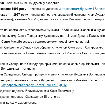
998
– закінчив Київську духовну академію.
 жовтня 1997 року
– висвята на диякона
митрополитом Луцьким і Волинс
0 жовтня 1997 року
– черничий постриг, звершений митрополитом Луцьк
Панчуком), з іменем Михаїл, на честь святителя Михаїла, першого митропо
.
та на ієромонаха митрополитом Луцьким і Волинським Яковом (Панчуком
опільському Свято-Троїцькому духовному центрі імені Данила Галицького
у Свято-Михайлівському золотоверхому чоловічому монастирі.
ня Священного Синоду про обрання єпископом Сумським і Охтирським.
та на єпископа за Божественною літургією у Київському Свято-Володи
шення Священного Синоду про призначення єпископом Чернігівським і Ні
Володимира ІІІ ступеня.
ня Священного Синоду про призначення єпископом Луцьким і Волинськи
йне представлення єпископа Луцького і Волинського Михаїла Патріархом 
а
кафедрального собору Святої Трійці в Луцьку
.
одження орденом Великомученика Юрія Переможця.
дження орденом «За заслуги» ІІІ ступеня.
ння до сану архієпископа.