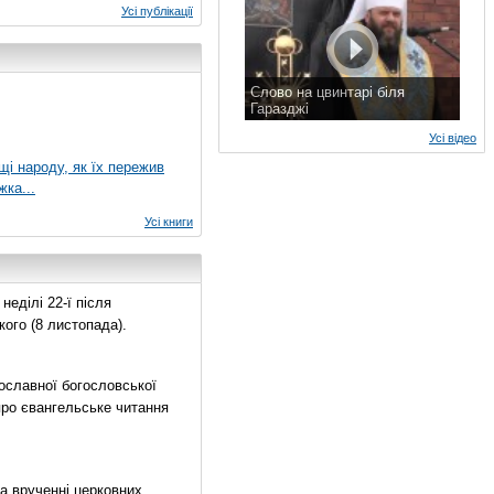
Усі публікації
Слово на цвинтарі біля
Гаразджі
7 листопада 2015 р.
Усі відео
ущі народу, як їх пережив
жка...
Усі книги
еділі 22-ї після
ого (8 листопада).
ославної богословської
про євангельське читання
на врученні церковних