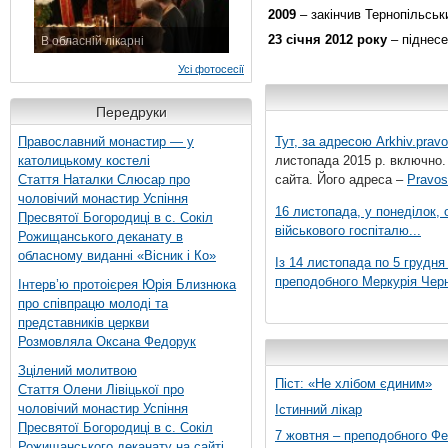
2009
– закінчив Тернопільськ
23 січня 2012 року
– піднесе
В обласній лікарні
3 листопада 2015 р.
Усі фотосесії
Передруки
Православний монастир — у
Тут, за адресою
Arkhiv.pravo
католицькому костелі
листопада 2015 р. включно.
Стаття Наталки Слюсар про
сайта. Його адреса –
Pravos
чоловічий монастир Успіння
16 листопада, у понеділок,
Пресвятої Богородиці в с. Сокіл
військового госпіталю...
Рожищанського деканату в
обласному виданні «Вісник і Ко»
Із 14 листопада по 5 грудн
преподобного Меркурія Черні
Інтерв’ю протоієрея Юрія Близнюка
про співпрацю молоді та
представників церкви
Розмовляла Оксана Федорук
Зцілений молитвою
Піст: «Не хлібом єдиним»
Стаття Олени Лівіцької про
чоловічий монастир Успіння
Істинний лікар
Пресвятої Богородиці в с. Сокіл
7 жовтня – преподобного Ф
Рожищанського деканату на сайті