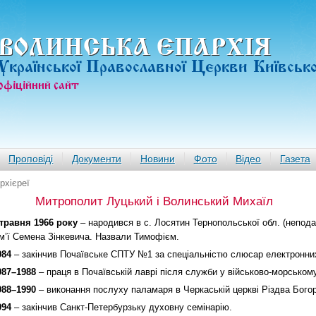
ВОЛИНСЬКА ЄПАРХIЯ
Української Православної Церкви Київськ
офiцiйний сайт
Проповіді
Документи
Новини
Фото
Відео
Газета
рхієреї
Митрополит Луцький і Волинський Михаїл
 травня 1966 року
– народився в с. Лосятин Тернопольської обл. (непода
ім’ї Семена Зінкевича. Назвали Тимофієм.
984
– закінчив Почаївське СПТУ №1 за спеціальністю слюсар електронних
987–1988
– праця в Почаївській лаврі після служби у військово-морськом
988–1990
– виконання послуху паламаря в Черкаській церкві Різдва Богор
994
– закінчив Санкт-Петербурзьку духовну семінарію.