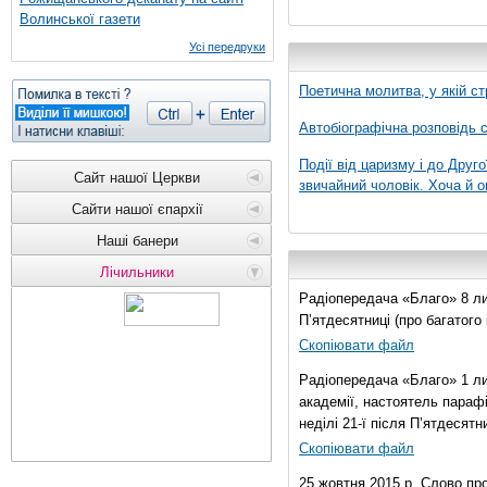
Волинської газети
Усі передруки
Поетична молитва, у якій ст
Автобіографічна розповідь с
Події від царизму і до Друго
Сайт нашої Церкви
звичайний чоловік. Хоча й о
Сайти нашої єпархії
Наші банери
Лічильники
Радіопередача «Благо» 8 лис
П’ятдесятниці (про багатог
Скопіювати файл
Радіопередача «Благо» 1 ли
академії, настоятель параф
неділі 21-ї після П’ятдесятни
Скопіювати файл
25 жовтня 2015 р. Слово пр