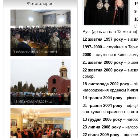
Фотогалерея
1
9
1
(
Русі (день ангела 13 жовтня)
12 жовтня 1997 року
– висвя
1997–2000
– служіння в Терн
В обласному військкоматі
2000
– служіння в Київськом
11 листопада 2015 р.
21 жовтня 2000 року
– рішен
22 жовтня 2000 року
– висвя
соборі.
18 листопада 2002 року
– рі
нагородження орденом Князя 
14 травня 2004 року
– рішен
На міському кладовищі
31 травня 2004 року
– офіці
7 листопада 2015 р.
святкування храмового свят
13 грудня 2006 року
– нагор
23 липня 2008 року
– нагоро
22 січня 2009 року
– піднесе