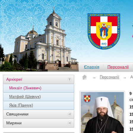
Єпархія
Персоналії
→
Персоналії
→
А
Архієреї
Михаїл (Зінкевич)
9
Матфей (Шевчук)
с
Яків (Панчук)
1
Священики
1
1
Миряни
1