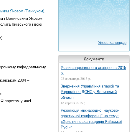
ьким Яковом (Панчуком)
.
им і Волинським Яковом
лита Київського і всієї
).
Увесь календар
.
Документи
мирському кафедральному
Укази єпархіального архієрея в 2015
р.
02 листопада 2015 р.
жинським.2004 –
Звернення Управління єпархії та
Управління ДСНС у Волинській
м.
області
Філаретом у часі
18 серпня 2015 р.
Резолюція міжнародної науково-
практичної конференції на тему:
«Християнська традиція Київської
Русі»*