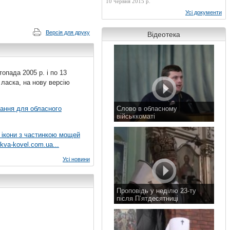
10 червня 2015 р.
Усі документи
Версія для друку
Відеотека
топада 2005 р. і по 13
 ласка, на нову версію
вання для обласного
Слово в обласному
військкоматі
11 листопада 2015 р.
 ікони з частинкою мощей
kva-kovel.com.ua...
Усі новини
Проповідь у неділю 23-ту
після П’ятдесятниці
8 листопада 2015 р.