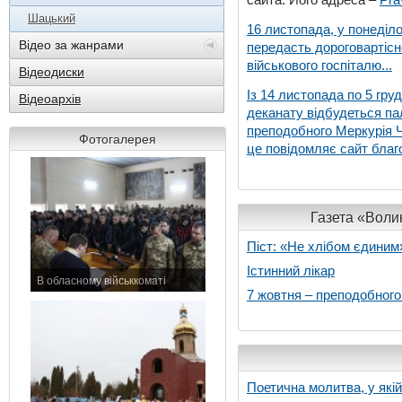
Шацький
16 листопада, у понеділо
Відео за жанрами
передасть дороговартіс
військового госпіталю...
Відеодиски
Із 14 листопада по 5 гру
Відеоархів
деканату відбудеться па
преподобного Меркурія Че
Фотогалерея
це повідомляє сайт благо
Газета «Волин
Піст: «Не хлібом єдиним
Істинний лікар
В обласному військкоматі
7 жовтня – преподобног
11 листопада 2015 р.
Поетична молитва, у які