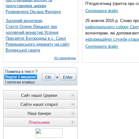
П’ятдесятниці (притча про сі
представників церкви
Скопіювати файл
Розмовляла Оксана Федорук
Зцілений молитвою
25 жовтня 2015 р. Слово пр
Стаття Олени Лівіцької про
кафедрального собору Свято
чоловічий монастир Успіння
волонтерам, які допомагают
Пресвятої Богородиці в с. Сокіл
інформаційної служби єпарх
Рожищанського деканату на сайті
Скопіювати файл
Волинської газети
Усі передруки
Сайт нашої Церкви
Сайти нашої єпархії
Наші банери
Лічильники