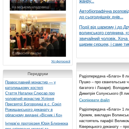
жанру...
На міському кладовищі
Автобіографічна розпові
7 листопада 2015 р.
до сьогоднішніх днів...
Події від царизму і до Др
волинського селянина, «з
звичайний чоловік. Хоча 
щирим серцем, і саме тим
В обласній лікарні
3 листопада 2015 р.
Усі фотосесії
Передруки
Радіопередача «Благо» 8 ли
Пушко – про євангельське чи
Православний монастир — у
католицькому костелі
багатого і Лазаря). Володи
Стаття Наталки Слюсар про
Димитрія Солунського (8 ли
чоловічий монастир Успіння
Скопіювати файл
Пресвятої Богородиці в с. Сокіл
Радіопередача «Благо» 1 л
Рожищанського деканату в
обласному виданні «Вісник і Ко»
Хромяк, викладач Волинсько
настоятель парафії Велико
Інтерв’ю протоієрея Юрія Близнюка
Ківерецького деканату – про
про співпрацю молоді та