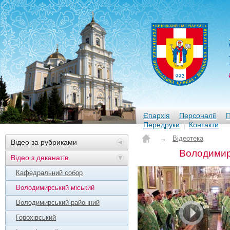
Єпархія
Персоналії
П
Передруки
Контакти
→
Відеотека
Відео за рубриками
Володимир
Відео з деканатів
Кафедральний собор
Володимирський міський
Володимирський районний
Горохівський