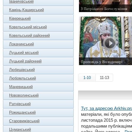
Іваничівський
З Патріашого Богослужіння
Камінь-Каширський
24 червня 2013 р.
Ківерецький
Ковельський міський
Ковельський районний
Локачинський
Луцький міський
Луцький районний
Проповідь у Володимирі
13 січня 2013 р.
Любешівський
1-10
11-13
Любомльський
Маневицький
Нововолинський
Ратнівський
Тут, за адресою
Arkhiv.pr
Рожищанський
матеріали, які було опубл
листопада 2015 р. включ
Старовижівський
подальшими публікаціями
Цуманський
сайта. Його адреса –
Pra