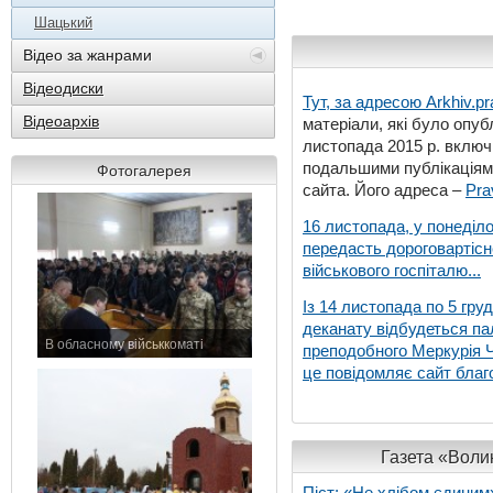
Шацький
Відео за жанрами
Відеодиски
Тут, за адресою
Arkhiv.pr
Відеоархів
матеріали, які було опубл
листопада 2015 р. включ
подальшими публікаціями
Фотогалерея
сайта. Його адреса –
Pra
16 листопада, у понеділо
передасть дороговартіс
військового госпіталю...
Із 14 листопада по 5 гру
деканату відбудеться па
В обласному військкоматі
преподобного Меркурія Че
11 листопада 2015 р.
це повідомляє сайт благо
Газета «Волин
Піст: «Не хлібом єдиним