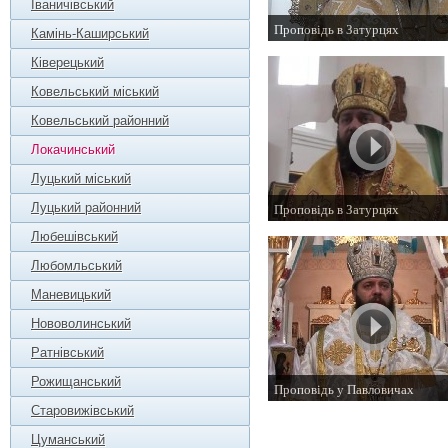
Іваничівський
Проповідь в Затурцях
Камінь-Каширський
27 жовтня 2014 р.
Ківерецький
Ковельський міський
Ковельський районний
Локачинський
Луцький міський
Луцький районний
Проповідь в Затурцях
26 жовтня 2013 р.
Любешівський
Любомльський
Маневицький
Нововолинський
Ратнівський
Рожищанський
Проповідь у Павловичах
21 листопада 2012 р.
Старовижівський
Цуманський