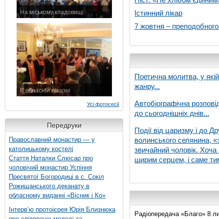
На міському кладовищі
Істинний лікар
7 листопада 2015 р.
7 жовтня – преподобног
Поетична молитва, у які
жанру...
В обласній лікарні
3 листопада 2015 р.
Автобіографічна розпові
Усі фотосесії
до сьогоднішніх днів...
Передруки
Події від царизму і до Др
Православний монастир — у
волинського селянина, «з
католицькому костелі
звичайний чоловік. Хоча 
Стаття Наталки Слюсар про
щирим серцем, і саме тим
чоловічий монастир Успіння
Пресвятої Богородиці в с. Сокіл
Рожищанського деканату в
обласному виданні «Вісник і Ко»
Інтерв’ю протоієрея Юрія Близнюка
Радіопередача «Благо» 8 ли
про співпрацю молоді та