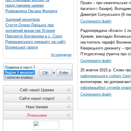
Пушко – про євангельське чи
представників церкви
багатого і Лазаря). Володи
Розмовляла Оксана Федорук
Димитрія Солунського (8 ли
Зцілений молитвою
Скопіювати файл
Стаття Олени Лівіцької про
чоловічий монастир Успіння
Радіопередача «Благо» 1 л
Пресвятої Богородиці в с. Сокіл
Хромяк, викладач Волинсько
Рожищанського деканату на сайті
настоятель парафії Велико
Волинської газети
Ківерецького деканату – про
П’ятдесятниці (притча про сі
Усі передруки
Скопіювати файл
25 жовтня 2015 р. Слово пр
кафедрального собору Свято
волонтерам, які допомагают
інформаційної служби єпарх
Сайт нашої Церкви
Скопіювати файл
Сайти нашої єпархії
Наші банери
Лічильники