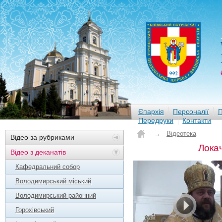
Єпархія
Персоналії
П
Передруки
Контакти
→
Відеотека
Відео за рубриками
Лока
Відео з деканатів
Кафедральний собор
Володимирський міський
Володимирський районний
Горохівський