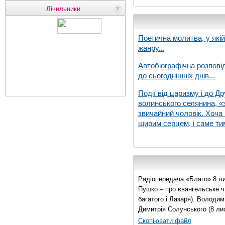
Лічильники
Поетична молитва, у які
жанру...
Автобіографічна розпові
до сьогоднішніх днів...
Події від царизму і до Др
волинського селянина, «з
звичайний чоловік. Хоча 
щирим серцем, і саме тим
Радіопередача «Благо» 8 ли
Пушко – про євангельське чи
багатого і Лазаря). Володи
Димитрія Солунського (8 ли
Скопіювати файл