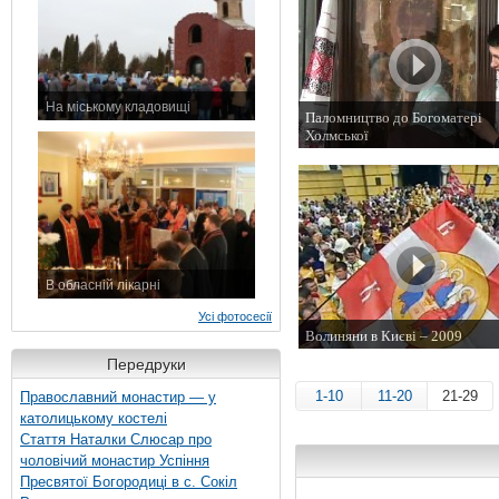
На міському кладовищі
Паломництво до Богоматері
7 листопада 2015 р.
Холмської
21 вересня 2012 р.
В обласній лікарні
3 листопада 2015 р.
Усі фотосесії
Волиняни в Києві – 2009
28 липня 2009 р.
Передруки
1-10
11-20
21-29
Православний монастир — у
католицькому костелі
Стаття Наталки Слюсар про
чоловічий монастир Успіння
Пресвятої Богородиці в с. Сокіл