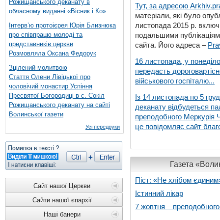
Рожищанського деканату в
Тут, за адресою
Arkhiv.pr
обласному виданні «Вісник і Ко»
матеріали, які було опубл
листопада 2015 р. включ
Інтерв’ю протоієрея Юрія Близнюка
про співпрацю молоді та
подальшими публікаціями
представників церкви
сайта. Його адреса –
Pra
Розмовляла Оксана Федорук
16 листопада, у понеділо
Зцілений молитвою
передасть дороговартіс
Стаття Олени Лівіцької про
військового госпіталю...
чоловічий монастир Успіння
Пресвятої Богородиці в с. Сокіл
Із 14 листопада по 5 гру
Рожищанського деканату на сайті
деканату відбудеться па
Волинської газети
преподобного Меркурія Че
це повідомляє сайт благо
Усі передруки
Газета «Волин
Піст: «Не хлібом єдиним
Сайт нашої Церкви
Істинний лікар
Сайти нашої єпархії
7 жовтня – преподобног
Наші банери