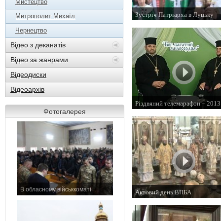
Мистецтво
Зустріч Патріарха в Луцьку
Митрополит Михаїл
23 червня 2013 р.
Чернецтво
Відео з деканатів
Відео за жанрами
Відеодиски
Відеоархів
Різдвяний телемарафон – 2013
Фотогалерея
17 січня 2013 р.
В обласному військкоматі
Актовий день ВПБА
11 листопада 2015 р.
23 жовтня 2012 р.