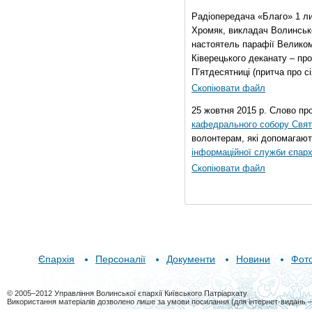
Радіопередача «Благо» 1 л
Хромяк, викладач Волинсько
настоятель парафії Велико
Ківерецького деканату – про
П’ятдесятниці (притча про сі
Скопіювати файл
25 жовтня 2015 р. Слово пр
кафедрального собору Свято
волонтерам, які допомагают
інформаційної служби єпарх
Скопіювати файл
Єпархія
Персоналії
Документи
Новини
Фот
© 2005–2012 Управління Волинської єпархії Київського Патріархату
Використання матеріалів дозволено лише за умови посилання (для інтернет-видань 