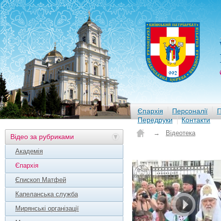
Єпархія
Персоналії
П
Передруки
Контакти
→
Відеотека
Відео за рубриками
Академія
Єпархія
Єпископ Матфей
Капеланська служба
Мирянські організації