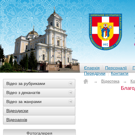
Єпархія
Персоналії
П
Передруки
Контакти
→
Відеотека
→
Ко
Відео за рубриками
Благо
Відео з деканатів
Відео за жанрами
Відеодиски
Відеоархів
Фотогалерея