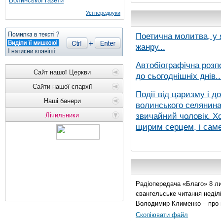
Волинської газети
Усі передруки
Поетична молитва, у 
жанру...
Автобіографічна розп
Сайт нашої Церкви
до сьогоднішніх днів..
Сайти нашої єпархії
Події від царизму і д
Наші банери
волинського селянина,
звичайний чоловік. Хо
Лічильники
щирим серцем, і саме 
Радіопередача «Благо» 8 ли
євангельське читання неділі 
Володимир Клименко – про 
Скопіювати файл