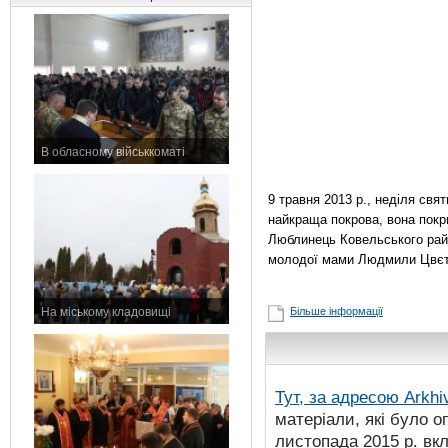
В обласному військкоматі
11 листопада 2015 р.
9 травня 2013 р., неділя свя
найкраща покрова, вона покр
Люблинець Ковельського райо
молодої мами Людмили Цвєтко
На міському кладовищі
Більше інформації
7 листопада 2015 р.
Тут, за адресою
Arkhi
матеріали, які було о
листопада 2015 р. вк