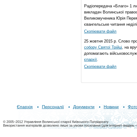
Радіопередача «Благо» 1 л
викладач Волинської правос
Великомученика Юрія Перем
євангельське читання неділі 
Скопіювати файл
25 жовтня 2015 р. Слово пр
собору Святої Трійці
, на вр
допомагають військовослуж
єпархії
.
Скопіювати файл
Єпархія
Персоналії
Документи
Новини
Фот
© 2005–2012 Управління Волинської єпархії Київського Патріархату
Використання матеріалів дозволено лише за умови посилання (для інтернет-видань 