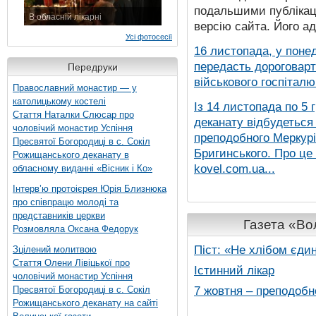
подальшими публікаці
В обласній лікарні
версію сайта. Його а
3 листопада 2015 р.
Усі фотосесії
16 листопада, у понед
передасть дороговарт
Передруки
військового госпіталю.
Православний монастир — у
католицькому костелі
Із 14 листопада по 5 
Стаття Наталки Слюсар про
деканату відбудеться
чоловічий монастир Успіння
преподобного Меркурія
Пресвятої Богородиці в с. Сокіл
Бригинського. Про це
Рожищанського деканату в
kovel.com.ua...
обласному виданні «Вісник і Ко»
Інтерв’ю протоієрея Юрія Близнюка
про співпрацю молоді та
представників церкви
Газета «Вол
Розмовляла Оксана Федорук
Піст: «Не хлібом єди
Зцілений молитвою
Стаття Олени Лівіцької про
Істинний лікар
чоловічий монастир Успіння
7 жовтня – преподобн
Пресвятої Богородиці в с. Сокіл
Рожищанського деканату на сайті