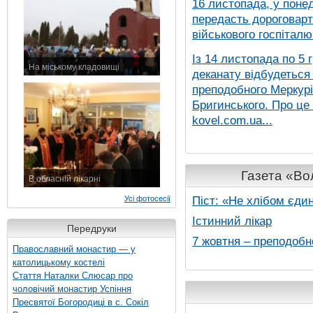
16 листопада, у понед
передасть дороговарт
військового госпіталю.
Із 14 листопада по 5 
На міському кладовищі
деканату відбудеться
7 листопада 2015 р.
преподобного Меркурія
Бригинського. Про це
kovel.com.ua...
Газета «Вол
В обласній лікарні
3 листопада 2015 р.
Піст: «Не хлібом єди
Усі фотосесії
Істинний лікар
Передруки
7 жовтня – преподобн
Православний монастир — у
католицькому костелі
Стаття Наталки Слюсар про
чоловічий монастир Успіння
Пресвятої Богородиці в с. Сокіл