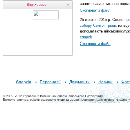
євангельське читання неділі 
Лічильники
Скопіювати файл
25 жовтня 2015 р. Слово пр
собору Святої Трійці
, на вр
допомагають військовослуж
єпархії
.
Скопіювати файл
Єпархія
Персоналії
Документи
Новини
Фот
© 2005–2012 Управління Волинської єпархії Київського Патріархату
Використання матеріалів дозволено лише за умови посилання (для інтернет-видань 