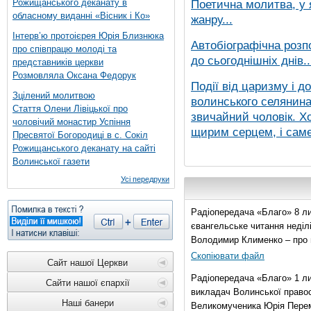
Рожищанського деканату в
Поетична молитва, у 
обласному виданні «Вісник і Ко»
жанру...
Інтерв’ю протоієрея Юрія Близнюка
Автобіографічна розп
про співпрацю молоді та
до сьогоднішніх днів..
представників церкви
Розмовляла Оксана Федорук
Події від царизму і д
Зцілений молитвою
волинського селянина,
Стаття Олени Лівіцької про
звичайний чоловік. Хо
чоловічий монастир Успіння
щирим серцем, і саме 
Пресвятої Богородиці в с. Сокіл
Рожищанського деканату на сайті
Волинської газети
Усі передруки
Радіопередача «Благо» 8 ли
євангельське читання неділі 
Володимир Клименко – про 
Скопіювати файл
Сайт нашої Церкви
Радіопередача «Благо» 1 л
Сайти нашої єпархії
викладач Волинської правос
Наші банери
Великомученика Юрія Перем