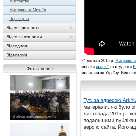
Мистецтво
Митрополит Михаїл
Чернецтво
Відео з деканатів
Відео за жанрами
Відеодиски
Відеоархів
24 лютого 2015 р.
Митрополит
монахи
єпархії
та студенти
В
Фотогалерея
моляться за Україну. Відео о
Тут, за адресою
Arkhi
матеріали, які було о
листопада 2015 р. вк
В обласному військкоматі
подальшими публікаці
11 листопада 2015 р.
версію сайта. Його а