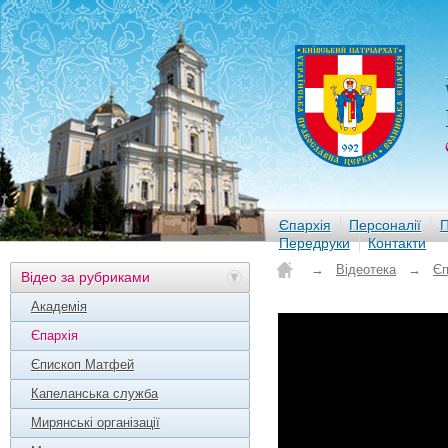
Єпархія
Персоналії
П
Передруки
Контакти
→
Відеотека
→
Єп
Відео за рубриками
Академія
Єпархія
Єпископ Матфей
Капеланська служба
Мирянські організації