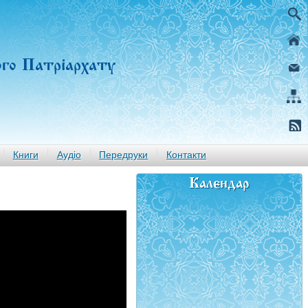
ого Патріархату
Книги
Аудіо
Передруки
Контакти
Календар