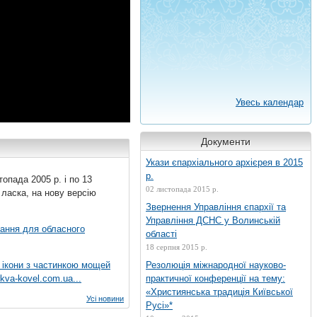
Увесь календар
Документи
Укази єпархіального архієрея в 2015
р.
топада 2005 р. і по 13
02 листопада 2015 р.
 ласка, на нову версію
Звернення Управління єпархії та
Управління ДСНС у Волинській
вання для обласного
області
18 серпня 2015 р.
 ікони з частинкою мощей
Резолюція міжнародної науково-
kva-kovel.com.ua...
практичної конференції на тему:
«Християнська традиція Київської
Усі новини
Русі»*