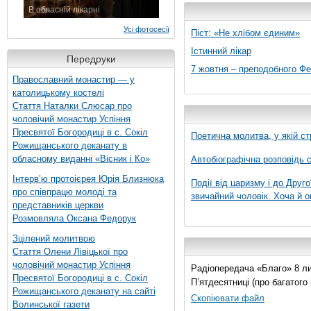
В обласній лікарні
3 листопада 2015 р.
Усі фотосесії
Піст: «Не хлібом єдиним»
Істинний лікар
Передруки
7 жовтня – преподобного Ф
Православний монастир — у
католицькому костелі
Стаття Наталки Слюсар про
чоловічий монастир Успіння
Пресвятої Богородиці в с. Сокіл
Поетична молитва, у якій ст
Рожищанського деканату в
обласному виданні «Вісник і Ко»
Автобіографічна розповідь с
Інтерв’ю протоієрея Юрія Близнюка
Події від царизму і до Друго
про співпрацю молоді та
звичайний чоловік. Хоча й о
представників церкви
Розмовляла Оксана Федорук
Зцілений молитвою
Стаття Олени Лівіцької про
чоловічий монастир Успіння
Радіопередача «Благо» 8 лис
Пресвятої Богородиці в с. Сокіл
П’ятдесятниці (про багатог
Рожищанського деканату на сайті
Скопіювати файл
Волинської газети