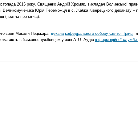
стопада 2015 року. Священик Андрій Хромяк, викладач Волинської прав
ії Великомученика Юрія Переможця в с. Жабка Ківерецького деканату – 
ці (притча про сіяча).
отоієрея Миколи Нецькара,
декана
кафедрального собору Святої Трійці
, 
помагають військовослужбовцям у зоні АТО. Аудіо
інформаційної служби 