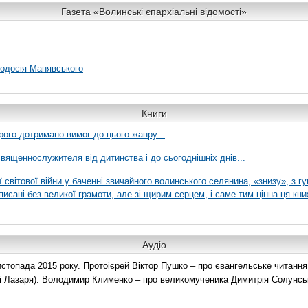
Газета «Волинські єпархіальні відомості»
еодосія Манявського
Книги
рого дотримано вимог до цього жанру...
вященнослужителя від дитинства і до сьогоднішніх днів...
ї світової війни у баченні звичайного волинського селянина, «знизу», з г
писані без великої грамоти, але зі щирим серцем, і саме тим цінна ця кни
Аудіо
топада 2015 року. Протоієрей Віктор Пушко – про євангельське читання н
о і Лазаря). Володимир Клименко – про великомученика Димитрія Солунськ