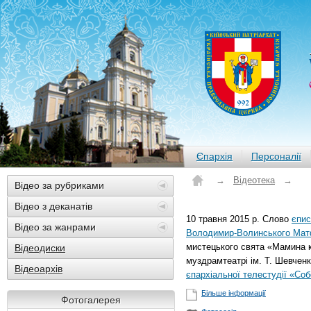
Єпархія
Персоналії
→
Відеотека
→
Відео за рубриками
Відео з деканатів
10 травня 2015 р. Слово
єпис
Відео за жанрами
Володимир-Волинського Ма
мистецького свята «Мамина 
Відеодиски
муздрамтеатрі ім. Т. Шевченк
Відеоархів
єпархіальної телестудії «Со
Більше інформації
Фотогалерея