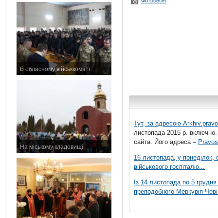
Фотосесія
В обласному військкоматі
11 листопада 2015 р.
Тут, за адресою
Arkhiv.pravo
листопада 2015 р. включно.
сайта. Його адреса –
Pravos
На міському кладовищі
7 листопада 2015 р.
16 листопада, у понеділок,
військового госпіталю...
Із 14 листопада по 5 грудн
преподобного Меркурія Черні