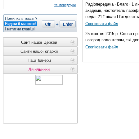
Радіопередача «Благо» 1 ли
Усі передруки
академії, настоятель параф
неділі 21-ї після П’ятдесятни
Скопіювати файл
25 жовтня 2015 р. Слово пр
нагород волонтерам, які до
Сайт нашої Церкви
Скопіювати файл
Сайти нашої єпархії
Наші банери
Лічильники