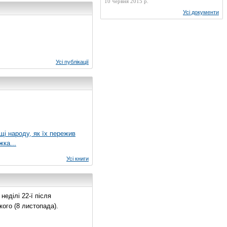
10 червня 2015 р.
Усі документи
Усі публікації
ущі народу, як їх пережив
жка...
Усі книги
еділі 22-ї після
ого (8 листопада).