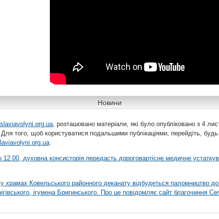
Новини
slaviavolyni.org.ua
, розташовано матеріали, які було опубліковано з 4 лис
 Для того, щоб користуватися подальшими публікаціями, перейдіть, будь
laviavolyni.org.ua
.
 о 12.00, духовна консисторія передасть дороговартісне медичне устатку
я у храмах Ковельського районного деканату відбудеться паломництво до
гівського, ігумена Бригинського. Про це повідомляє сайт благочиння Сer