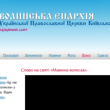
ВОЛИНСЬКА ЄПАРХIЯ
Української Православної Церкви Київськ
офiцiйний сайт
Проповіді
Документи
Новини
Фото
Відео
Газета
Слово на святі «Мамина колиска»
копа
тфея
під час
колиска» у
а. Відео
бор»
.