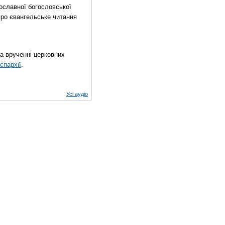
ославної богословської
про євангельське читання
на врученні церковних
єпархії
.
Усі аудіо