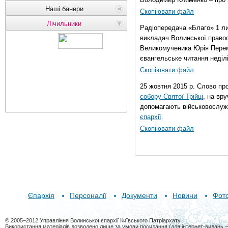
Наші банери
Скопіювати файл
Лічильники
Радіопередача «Благо» 1 л
викладач Волинської правос
Великомученика Юрія Перем
євангельське читання неділі 
Скопіювати файл
25 жовтня 2015 р. Слово пр
собору Святої Трійці
, на вр
допомагають військовослуж
єпархії
.
Скопіювати файл
Єпархія
Персоналії
Документи
Новини
Фот
© 2005–2012 Управління Волинської єпархії Київського Патріархату
Використання матеріалів дозволено лише за умови посилання (для інтернет-видань 