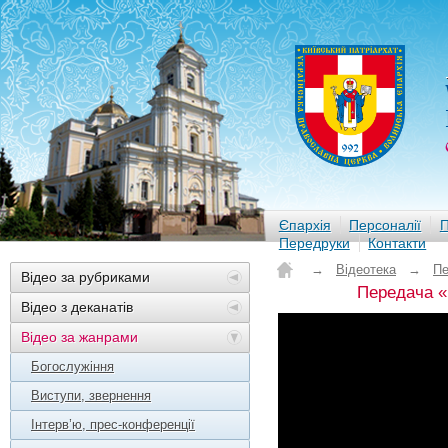
Єпархія
Персоналії
П
Передруки
Контакти
→
Відеотека
→
Пе
Відео за рубриками
Передача «
Відео з деканатів
Відео за жанрами
Богослужіння
Виступи, звернення
Інтерв’ю, прес-конференції