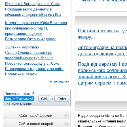
Пресвятої Богородиці в с. Сокіл
Рожищанського деканату в
обласному виданні «Вісник і Ко»
Інтерв’ю протоієрея Юрія Близнюка
про співпрацю молоді та
Поетична молитва, у 
представників церкви
жанру...
Розмовляла Оксана Федорук
Автобіографічна розп
Зцілений молитвою
Стаття Олени Лівіцької про
до сьогоднішніх днів..
чоловічий монастир Успіння
Пресвятої Богородиці в с. Сокіл
Події від царизму і д
Рожищанського деканату на сайті
волинського селянина,
Волинської газети
звичайний чоловік. Хо
Усі передруки
щирим серцем, і саме 
Сайт нашої Церкви
Радіопередача «Благо» 8 ли
євангельське читання неділі 
Сайти нашої єпархії
Володимир Клименко – про 