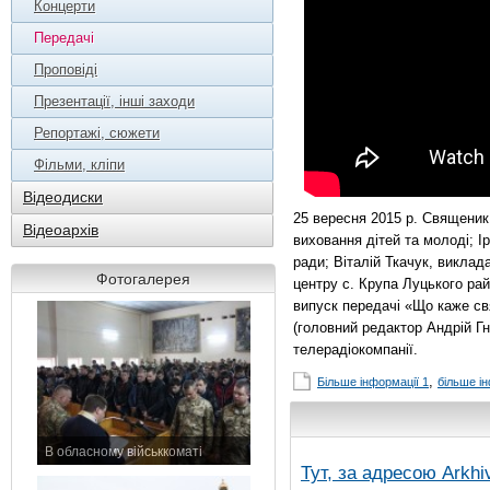
Концерти
Передачі
Проповіді
Презентації, інші заходи
Репортажі, сюжети
Фільми, кліпи
Відеодиски
25 вересня 2015 р. Священик
Відеоархів
виховання дітей та молоді; І
ради; Віталій Ткачук, виклад
Фотогалерея
центру с. Крупа Луцького рай
випуск передачі «Що каже св
(головний редактор Андрій Гн
телерадіокомпанії.
,
Більше інформації 1
більше ін
В обласному військкоматі
Тут, за адресою
Arkhi
11 листопада 2015 р.