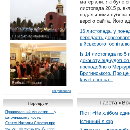
матеріали, які було о
листопада 2015 р. вк
подальшими публікаці
версію сайта. Його а
16 листопада, у понед
На міському кладовищі
передасть дороговарт
7 листопада 2015 р.
військового госпіталю.
Із 14 листопада по 5 
деканату відбудеться
преподобного Меркурія
Бригинського. Про це
kovel.com.ua...
В обласній лікарні
3 листопада 2015 р.
Усі фотосесії
Газета «Вол
Передруки
Православний монастир — у
Піст: «Не хлібом єди
католицькому костелі
Істинний лікар
Стаття Наталки Слюсар про
чоловічий монастир Успіння
7 жовтня – преподобн