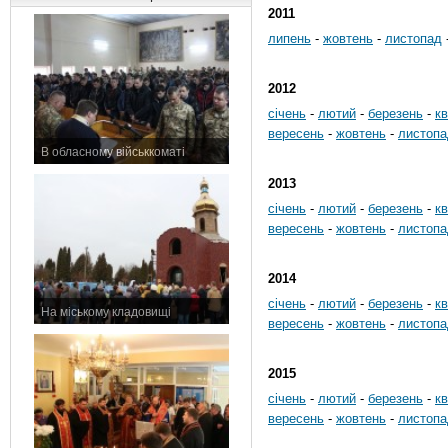
2011
липень
-
жовтень
-
листопад
2012
січень
-
лютий
-
березень
-
кв
вересень
-
жовтень
-
листопа
В обласному військкоматі
11 листопада 2015 р.
2013
січень
-
лютий
-
березень
-
кв
вересень
-
жовтень
-
листопа
2014
січень
-
лютий
-
березень
-
кв
На міському кладовищі
вересень
-
жовтень
-
листопа
7 листопада 2015 р.
2015
січень
-
лютий
-
березень
-
кв
вересень
-
жовтень
-
листопа