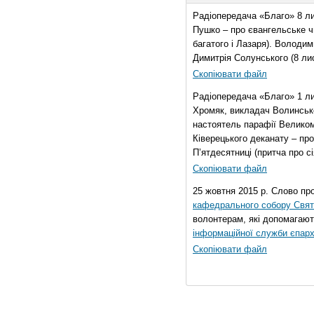
Радіопередача «Благо» 8 ли
Пушко – про євангельське чи
багатого і Лазаря). Володи
Димитрія Солунського (8 ли
Скопіювати файл
Радіопередача «Благо» 1 л
Хромяк, викладач Волинсько
настоятель парафії Велико
Ківерецького деканату – про
П’ятдесятниці (притча про сі
Скопіювати файл
25 жовтня 2015 р. Слово пр
кафедрального собору Свято
волонтерам, які допомагают
інформаційної служби єпарх
Скопіювати файл