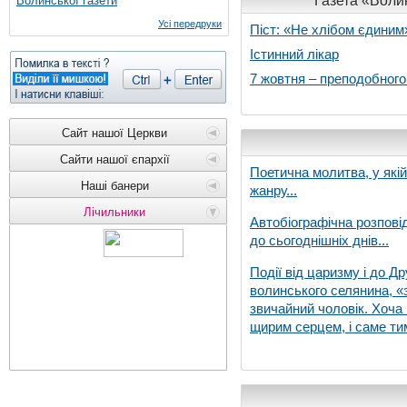
Газета «Волин
Волинської газети
Усі передруки
Піст: «Не хлібом єдиним
Істинний лікар
7 жовтня – преподобног
Сайт нашої Церкви
Сайти нашої єпархії
Поетична молитва, у які
Наші банери
жанру...
Лічильники
Автобіографічна розпові
до сьогоднішніх днів...
Події від царизму і до Др
волинського селянина, «з
звичайний чоловік. Хоча 
щирим серцем, і саме тим