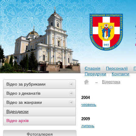
Єпархія
Персоналії
П
Передруки
Контакти
→
Відеотека
Відео за рубриками
Відео з деканатів
2004
Відео за жанрами
червень
Відеодиски
2009
Відео архів
липень
Фотогалерея