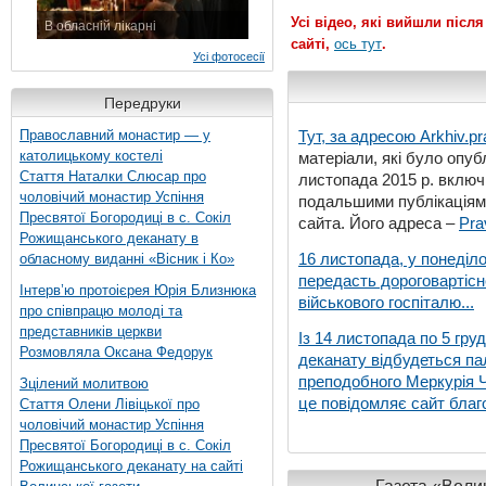
Усі відео, які вийшли після
В обласній лікарні
сайті,
ось тут
.
3 листопада 2015 р.
Усі фотосесії
Передруки
Православний монастир — у
Тут, за адресою
Arkhiv.pr
католицькому костелі
матеріали, які було опубл
Стаття Наталки Слюсар про
листопада 2015 р. включ
чоловічий монастир Успіння
подальшими публікаціями
Пресвятої Богородиці в с. Сокіл
сайта. Його адреса –
Pra
Рожищанського деканату в
16 листопада, у понеділо
обласному виданні «Вісник і Ко»
передасть дороговартіс
Інтерв’ю протоієрея Юрія Близнюка
військового госпіталю...
про співпрацю молоді та
представників церкви
Із 14 листопада по 5 гру
Розмовляла Оксана Федорук
деканату відбудеться па
преподобного Меркурія Че
Зцілений молитвою
це повідомляє сайт благо
Стаття Олени Лівіцької про
чоловічий монастир Успіння
Пресвятої Богородиці в с. Сокіл
Рожищанського деканату на сайті