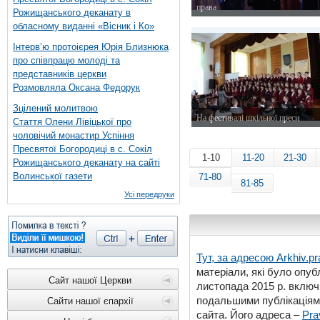
права
Рожищанського деканату в
15 травня 2015 р.
обласному виданні «Вісник і Ко»
Інтерв’ю протоієрея Юрія Близнюка
про співпрацю молоді та
представників церкви
Розмовляла Оксана Федорук
Зцілений молитвою
На фестивалі шкільної преси
Стаття Олени Лівіцької про
7 травня 2015 р.
чоловічий монастир Успіння
Пресвятої Богородиці в с. Сокіл
1-10
11-20
21-30
Рожищанського деканату на сайті
Волинської газети
71-80
81-85
Усі передруки
Тут, за адресою
Arkhiv.pr
матеріали, які було опубл
Сайт нашої Церкви
листопада 2015 р. включ
подальшими публікаціями
Сайти нашої єпархії
сайта. Його адреса –
Pra