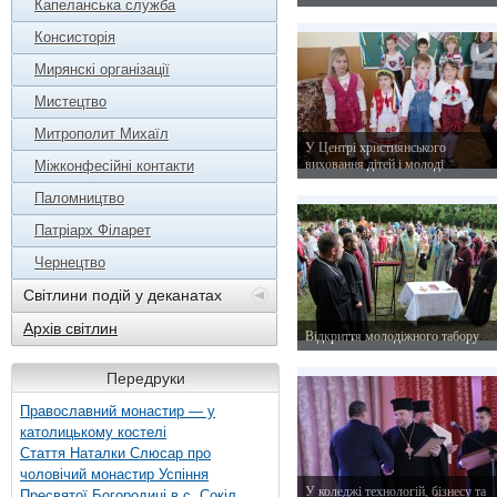
Капеланська служба
23 жовтня 2015 р.
Консисторія
Мирянскі організації
Мистецтво
Митрополит Михаїл
У Центрі християнського
виховання дітей і молоді
Міжконфесійні контакти
13 жовтня 2015 р.
Паломництво
Патріарх Філарет
Чернецтво
Світлини подій у деканатах
Архів світлин
Відкриття молодіжного табору
14 липня 2015 р.
Передруки
Православний монастир — у
католицькому костелі
Стаття Наталки Слюсар про
чоловічий монастир Успіння
У коледжі технологій, бізнесу та
Пресвятої Богородиці в с. Сокіл