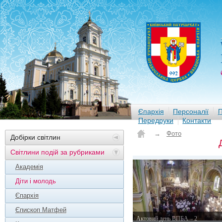
Єпархія
Персоналії
П
Передруки
Контакти
→
Фото
Добірки світлин
Світлини подій за рубриками
Академія
Діти і молодь
Єпархія
Єпископ Матфей
Актовий день ВПБА – 2