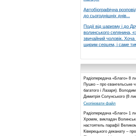
Автобіографічна розпові
до сьогоднішніх днів...
Події від царизму і до Др
волинського селянина, «з
звичайний чоловік. Хоча 
щирим серцем, і саме тим
Радіопередача «Благо» 8 ли
Пушко – про євангельське чи
багатого і Лазаря). Володи
Димитрія Солунського (8 ли
Скопіювати файл
Радіопередача «Благо» 1 л
Хромяк, викладач Волинсько
настоятель парафії Велико
Ківерецького деканату – про