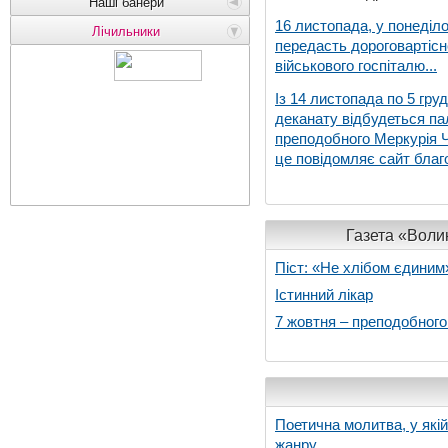
Наші банери
16 листопада, у понеділо
Лічильники
передасть дороговартіс
військового госпіталю...
Із 14 листопада по 5 гру
деканату відбудеться па
преподобного Меркурія Че
це повідомляє сайт благо
Газета «Волин
Піст: «Не хлібом єдиним
Істинний лікар
7 жовтня – преподобног
Поетична молитва, у які
жанру...