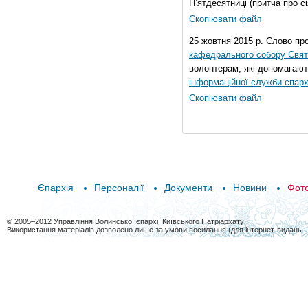
П’ятдесятниці (притча про сі
Скопіювати файл
25 жовтня 2015 р. Слово пр
кафедрального собору Свято
волонтерам, які допомагают
інформаційної служби єпарх
Скопіювати файл
Єпархія
Персоналії
Документи
Новини
Фот
© 2005–2012 Управління Волинської єпархії Київського Патріархату
Використання матеріалів дозволено лише за умови посилання (для інтернет-видань 