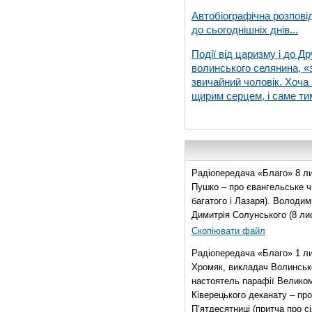
Автобіографічна розпові
до сьогоднішніх днів...
Події від царизму і до Др
волинського селянина, «з
звичайний чоловік. Хоча 
щирим серцем, і саме тим
Радіопередача «Благо» 8 ли
Пушко – про євангельське чи
багатого і Лазаря). Володи
Димитрія Солунського (8 ли
Скопіювати файл
Радіопередача «Благо» 1 л
Хромяк, викладач Волинсько
настоятель парафії Велико
Ківерецького деканату – про
П’ятдесятниці (притча про сі