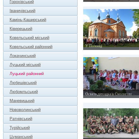
Горохівський
16 жовтня 2015 р.
Іваничівський
Камінь-Каширський
Ківерецький
Ковельський міський
У Полонці
Ковельський районний
21 вересня 2015 р.
Локачинський
Луцький міський
Луцький районний
Любешівський
Любомльський
Освята дитсадка в Смолигові
3 серпня 2015 р.
Маневицький
Нововолинський
Ратнівський
Турійський
Цуманський