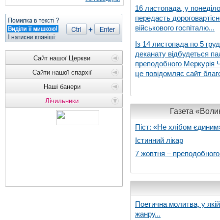
16 листопада, у понеділо
передасть дороговартіс
військового госпіталю...
Із 14 листопада по 5 гру
деканату відбудеться па
Сайт нашої Церкви
преподобного Меркурія Че
Сайти нашої єпархії
це повідомляє сайт благо
Наші банери
Лічильники
Газета «Волин
Піст: «Не хлібом єдиним
Істинний лікар
7 жовтня – преподобног
Поетична молитва, у які
жанру...