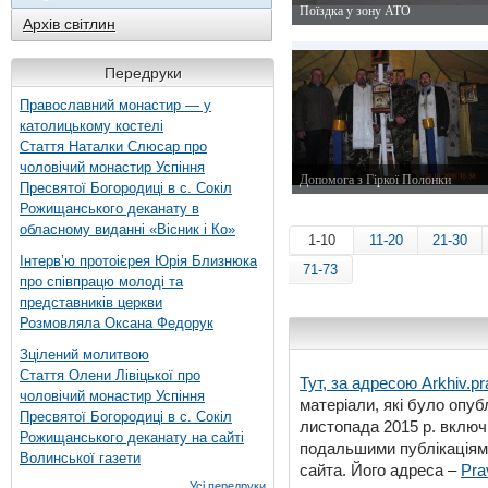
Поїздка у зону АТО
Архів світлин
3 липня 2015 р.
Передруки
Православний монастир — у
католицькому костелі
Стаття Наталки Слюсар про
чоловічий монастир Успіння
Допомога з Гіркої Полонки
Пресвятої Богородиці в с. Сокіл
14 квітня 2015 р.
Рожищанського деканату в
обласному виданні «Вісник і Ко»
1-10
11-20
21-30
Інтерв’ю протоієрея Юрія Близнюка
71-73
про співпрацю молоді та
представників церкви
Розмовляла Оксана Федорук
Зцілений молитвою
Стаття Олени Лівіцької про
Тут, за адресою
Arkhiv.pr
чоловічий монастир Успіння
матеріали, які було опубл
Пресвятої Богородиці в с. Сокіл
листопада 2015 р. включ
Рожищанського деканату на сайті
подальшими публікаціями
Волинської газети
сайта. Його адреса –
Pra
Усі передруки