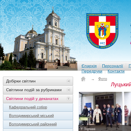
Єпархія
Персоналії
П
Передруки
Контакти
→
Фото
Добірки світлин
Луцьки
Світлини подій за рубриками
Світлини подій у деканатах
Кафедральний собор
Володимирський міський
Володимирський районний
У Торчині