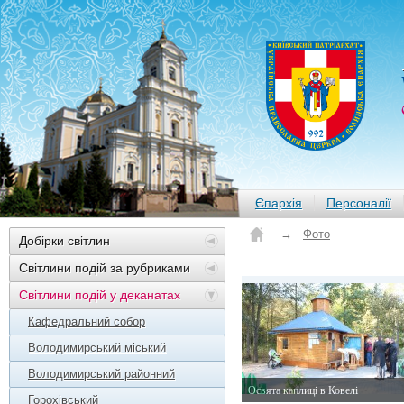
Єпархія
Персоналії
→
Фото
Добірки світлин
Світлини подій за рубриками
Світлини подій у деканатах
Кафедральний собор
Володимирський міський
Володимирський районний
Освята каплиці в Ковелі
Горохівський