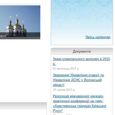
резня 2015 р.
овелі
Увесь календар
пня 2013 р.
Документи
Укази єпархіального архієрея в 2015
р.
02 листопада 2015 р.
Звернення Управління єпархії та
Управління ДСНС у Волинській
області
18 серпня 2015 р.
Резолюція міжнародної науково-
практичної конференції на тему:
«Християнська традиція Київської
Русі»*