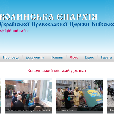
ВОЛИНСЬКА ЄПАРХIЯ
Української Православної Церкви Київськ
офiцiйний сайт
Проповіді
Документи
Новини
Фото
Відео
Газета
Ковельський міський деканат
Освята пам’ятної дошки в Ковелі
Свято в Ковелі
Осв