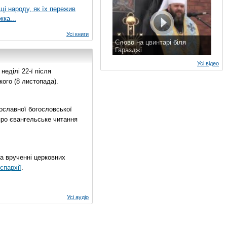
ущі народу, як їх пережив
жка...
Усі книги
Слово на цвинтарі біля
Гаразджі
7 листопада 2015 р.
Усі відео
еділі 22-ї після
ого (8 листопада).
ославної богословської
про євангельське читання
на врученні церковних
єпархії
.
Усі аудіо