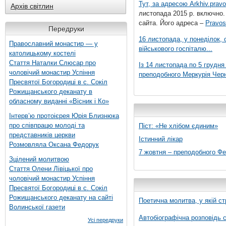
Тут, за адресою
Arkhiv.pravo
Архів світлин
листопада 2015 р. включно.
сайта. Його адреса –
Pravos
Передруки
16 листопада, у понеділок,
Православний монастир — у
військового госпіталю...
католицькому костелі
Стаття Наталки Слюсар про
Із 14 листопада по 5 грудн
чоловічий монастир Успіння
преподобного Меркурія Черні
Пресвятої Богородиці в с. Сокіл
Рожищанського деканату в
обласному виданні «Вісник і Ко»
Інтерв’ю протоієрея Юрія Близнюка
про співпрацю молоді та
Піст: «Не хлібом єдиним»
представників церкви
Істинний лікар
Розмовляла Оксана Федорук
7 жовтня – преподобного Ф
Зцілений молитвою
Стаття Олени Лівіцької про
чоловічий монастир Успіння
Пресвятої Богородиці в с. Сокіл
Рожищанського деканату на сайті
Поетична молитва, у якій ст
Волинської газети
Автобіографічна розповідь с
Усі передруки