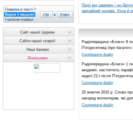
Події від царизму і до Друго
звичайний чоловік. Хоча й о
Сайт нашої Церкви
Сайти нашої єпархії
Радіопередача «Благо» 8 лис
П’ятдесятниці (про багатог
Наші банери
Скопіювати файл
Лічильники
Радіопередача «Благо» 1 ли
академії, настоятель параф
неділі 21-ї після П’ятдесятни
Скопіювати файл
25 жовтня 2015 р. Слово пр
нагород волонтерам, які до
Скопіювати файл