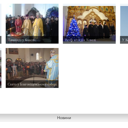
11 жовтня 2015 р.
26 липня 2015 р.
1 бе
Панахида у Ковелі
Вечір колядок Ковелі
У К
26 січня 2014 р.
11 січня 2014 р.
7 ли
Свято у Благовіщенському соборі
7 квітня 2013 р.
Новини