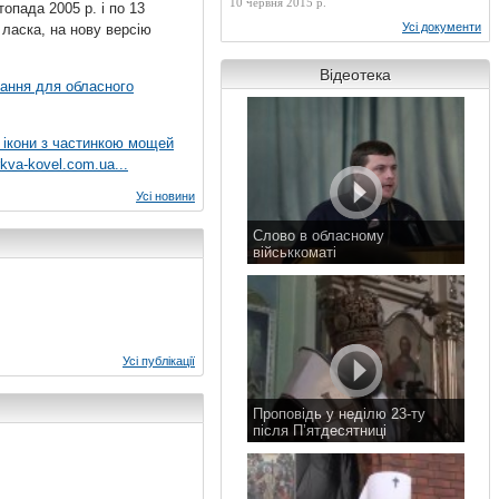
10 червня 2015 р.
топада 2005 р. і по 13
Усі документи
 ласка, на нову версію
Відеотека
вання для обласного
 ікони з частинкою мощей
kva-kovel.com.ua...
Усі новини
Слово в обласному
військкоматі
11 листопада 2015 р.
Усі публікації
Проповідь у неділю 23-ту
після П’ятдесятниці
8 листопада 2015 р.