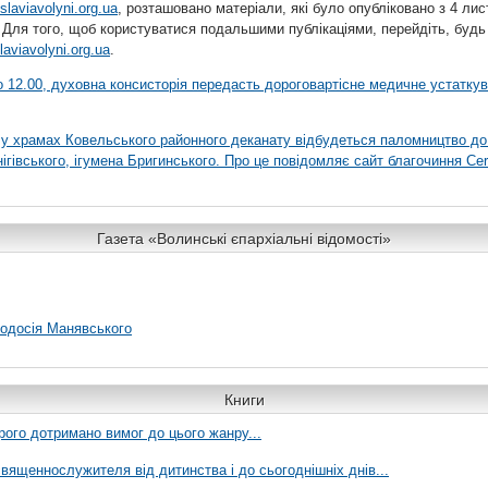
slaviavolyni.org.ua
, розташовано матеріали, які було опубліковано з 4 лис
 Для того, щоб користуватися подальшими публікаціями, перейдіть, будь
laviavolyni.org.ua
.
 о 12.00, духовна консисторія передасть дороговартісне медичне устатку
я у храмах Ковельського районного деканату відбудеться паломництво до
гівського, ігумена Бригинського. Про це повідомляє сайт благочиння Сer
Газета «Волинські єпархіальні відомості»
еодосія Манявського
Книги
рого дотримано вимог до цього жанру...
вященнослужителя від дитинства і до сьогоднішніх днів...