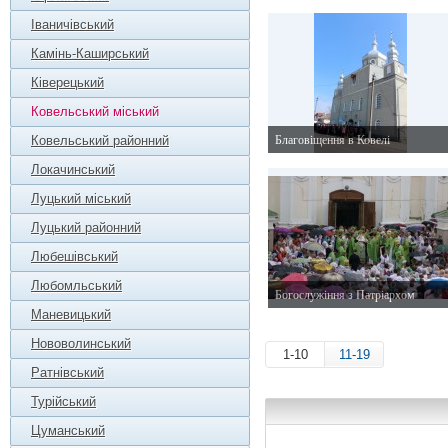
11 жовтня 2015 р.
Іваничівський
Камінь-Каширський
Ківерецький
Ковельський міський
Ковельський районний
Благовіщення в Ковелі
7 квітня 2014 р.
Локачинський
Луцький міський
Луцький районний
Любешівський
Любомльський
Богослужіння з Патріархом
Маневицький
24 червня 2013 р.
Нововолинський
1-10
11-19
Ратнівський
Турійський
Цуманський