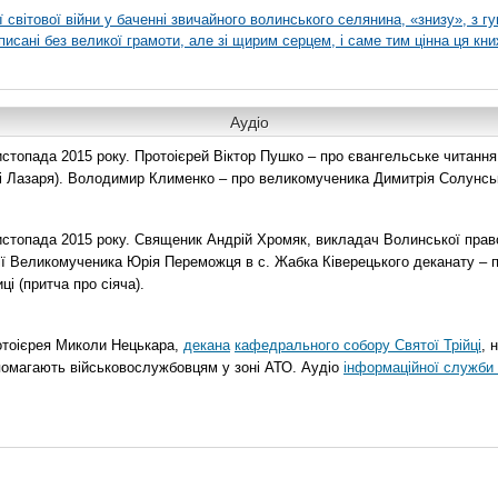
ї світової війни у баченні звичайного волинського селянина, «знизу», з г
писані без великої грамоти, але зі щирим серцем, і саме тим цінна ця кни
Аудіо
топада 2015 року. Протоієрей Віктор Пушко – про євангельське читання н
о і Лазаря). Володимир Клименко – про великомученика Димитрія Солунськ
стопада 2015 року. Священик Андрій Хромяк, викладач Волинської прав
ії Великомученика Юрія Переможця в с. Жабка Ківерецького деканату – 
ці (притча про сіяча).
отоієрея Миколи Нецькара,
декана
кафедрального собору Святої Трійці
, 
помагають військовослужбовцям у зоні АТО. Аудіо
інформаційної служби 