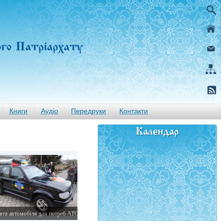
ого Патріархату
Книги
Аудіо
Передруки
Контакти
Календар
ята автомобіля для потреб АТО