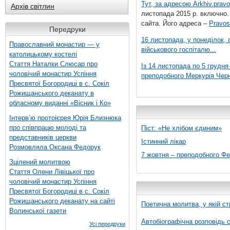
Тут, за адресою
Arkhiv.pravo
Архів світлин
листопада 2015 р. включно.
сайта. Його адреса –
Pravos
Передруки
16 листопада, у понеділок,
Православний монастир — у
військового госпіталю...
католицькому костелі
Стаття Наталки Слюсар про
Із 14 листопада по 5 грудн
чоловічий монастир Успіння
преподобного Меркурія Черні
Пресвятої Богородиці в с. Сокіл
Рожищанського деканату в
обласному виданні «Вісник і Ко»
Інтерв’ю протоієрея Юрія Близнюка
про співпрацю молоді та
Піст: «Не хлібом єдиним»
представників церкви
Істинний лікар
Розмовляла Оксана Федорук
7 жовтня – преподобного Ф
Зцілений молитвою
Стаття Олени Лівіцької про
чоловічий монастир Успіння
Пресвятої Богородиці в с. Сокіл
Рожищанського деканату на сайті
Поетична молитва, у якій ст
Волинської газети
Автобіографічна розповідь с
Усі передруки