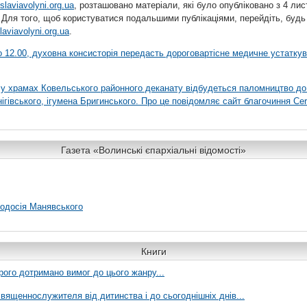
slaviavolyni.org.ua
, розташовано матеріали, які було опубліковано з 4 лис
 Для того, щоб користуватися подальшими публікаціями, перейдіть, будь
laviavolyni.org.ua
.
 о 12.00, духовна консисторія передасть дороговартісне медичне устатку
я у храмах Ковельського районного деканату відбудеться паломництво до
гівського, ігумена Бригинського. Про це повідомляє сайт благочиння Сer
Газета «Волинські єпархіальні відомості»
еодосія Манявського
Книги
рого дотримано вимог до цього жанру...
вященнослужителя від дитинства і до сьогоднішніх днів...