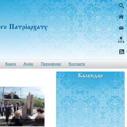
ого Патріархату
Книги
Аудіо
Передруки
Контакти
Календар
олодимирі