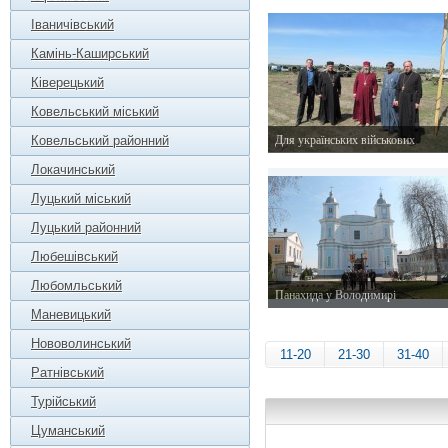
22 травня 2014 р.
Іваничівський
Камінь-Каширський
Ківерецький
Ковельський міський
Ковельський районний
Для українських військових
28 квітня 2014 р.
Локачинський
Луцький міський
Луцький районний
Любешівський
Любомльський
Панахида у Володимирі
Маневицький
30 березня 2014 р.
Нововолинський
11-20
21-30
31-40
Ратнівський
Турійський
Цуманський