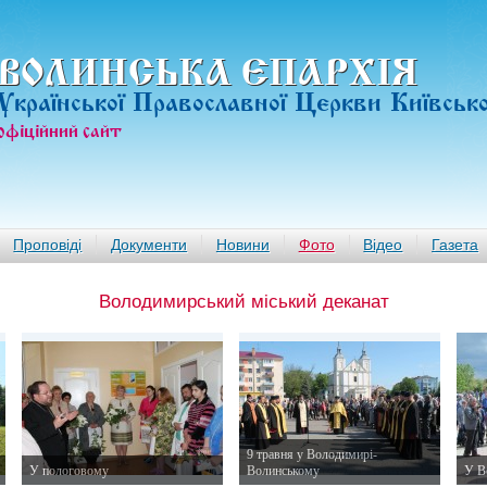
ВОЛИНСЬКА ЄПАРХIЯ
Української Православної Церкви Київськ
офiцiйний сайт
Проповіді
Документи
Новини
Фото
Відео
Газета
Володимирський міський деканат
9 травня у Володимирі-
У пологовому
Волинському
У В