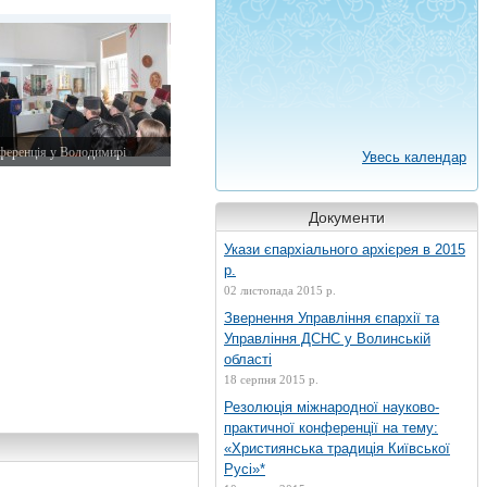
вітня 2014 р.
ференція у Володимирі
Увесь календар
вітня 2014 р.
Документи
Укази єпархіального архієрея в 2015
р.
02 листопада 2015 р.
Звернення Управління єпархії та
Управління ДСНС у Волинській
області
18 серпня 2015 р.
Резолюція міжнародної науково-
практичної конференції на тему:
«Християнська традиція Київської
Русі»*