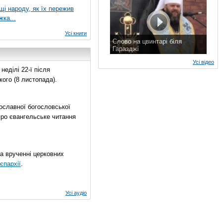
ущі народу, як їх пережив
жка...
Усі книги
Слово на цвинтарі біля
Гаразджі
7 листопада 2015 р.
Усі відео
еділі 22-ї після
ого (8 листопада).
ославної богословської
про євангельське читання
на врученні церковних
єпархії
.
Усі аудіо