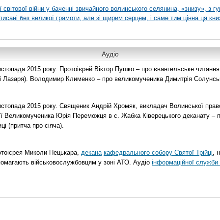
ї світової війни у баченні звичайного волинського селянина, «знизу», з г
писані без великої грамоти, але зі щирим серцем, і саме тим цінна ця кни
Аудіо
топада 2015 року. Протоієрей Віктор Пушко – про євангельське читання н
о і Лазаря). Володимир Клименко – про великомученика Димитрія Солунськ
стопада 2015 року. Священик Андрій Хромяк, викладач Волинської прав
ії Великомученика Юрія Переможця в с. Жабка Ківерецького деканату – 
ці (притча про сіяча).
отоієрея Миколи Нецькара,
декана
кафедрального собору Святої Трійці
, 
помагають військовослужбовцям у зоні АТО. Аудіо
інформаційної служби 