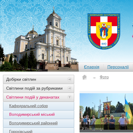
Єпархія
Персоналії
→
Фото
Добірки світлин
Світлини подій за рубриками
Світлини подій у деканатах
Кафедральний собор
Володимирський міський
Володимирський районний
У Володимирі
Горохівський