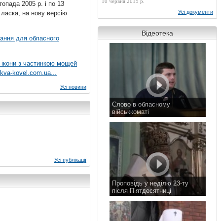
10 червня 2015 р.
топада 2005 р. і по 13
Усі документи
 ласка, на нову версію
Відеотека
вання для обласного
 ікони з частинкою мощей
kva-kovel.com.ua...
Усі новини
Слово в обласному
військкоматі
11 листопада 2015 р.
Усі публікації
Проповідь у неділю 23-ту
після П’ятдесятниці
8 листопада 2015 р.