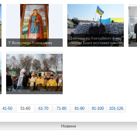
11 травня 2014 р.
9 травня 2014 р.
29 к
Допомога від благодійного фонду
У Володимирі-Волинському
«Матері Божої неустанної помочі»
Кон
21 квітня 2014 р.
15 квітня 2014 р.
10 к
У Володимирі
23 березня 2014 р.
41-50
51-60
61-70
71-80
81-90
91-100
101-126
Новини