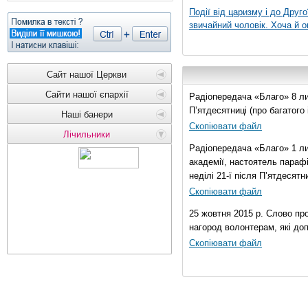
Події від царизму і до Друго
звичайний чоловік. Хоча й о
Сайт нашої Церкви
Сайти нашої єпархії
Радіопередача «Благо» 8 лис
П’ятдесятниці (про багатог
Наші банери
Скопіювати файл
Лічильники
Радіопередача «Благо» 1 ли
академії, настоятель параф
неділі 21-ї після П’ятдесятни
Скопіювати файл
25 жовтня 2015 р. Слово пр
нагород волонтерам, які до
Скопіювати файл