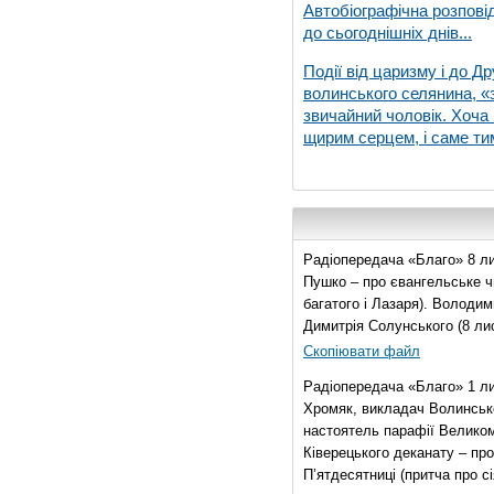
Автобіографічна розпові
до сьогоднішніх днів...
Події від царизму і до Др
волинського селянина, «з
звичайний чоловік. Хоча 
щирим серцем, і саме тим
Радіопередача «Благо» 8 ли
Пушко – про євангельське чи
багатого і Лазаря). Володи
Димитрія Солунського (8 ли
Скопіювати файл
Радіопередача «Благо» 1 л
Хромяк, викладач Волинсько
настоятель парафії Велико
Ківерецького деканату – про
П’ятдесятниці (притча про сі