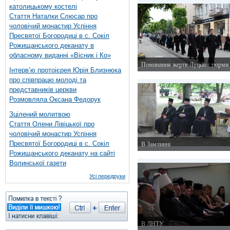
католицькому костелі
Стаття Наталки Слюсар про
чоловічий монастир Успіння
Пресвятої Богородиці в с. Сокіл
Рожищанського деканату в
обласному виданні «Вісник і Ко»
Поминання жертв Луцької тюрми
Інтерв’ю протоієрея Юрія Близнюка
23 червня 2015 р.
про співпрацю молоді та
представників церкви
Розмовляла Оксана Федорук
Зцілений молитвою
Стаття Олени Лівіцької про
чоловічий монастир Успіння
Пресвятої Богородиці в с. Сокіл
В Замлинні
Рожищанського деканату на сайті
20 червня 2015 р.
Волинської газети
Усі передруки
В ЛНТУ