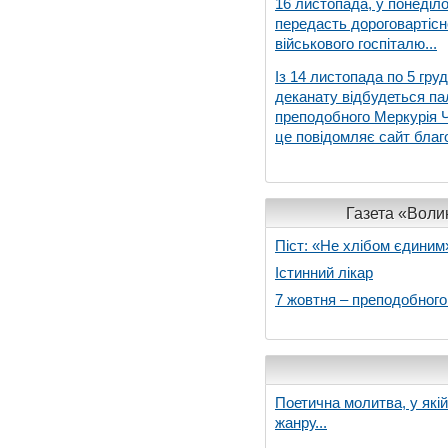
16 листопада, у понеділо
передасть дороговартіс
військового госпіталю...
Із 14 листопада по 5 гру
деканату відбудеться па
преподобного Меркурія Че
це повідомляє сайт благо
Газета «Волин
Піст: «Не хлібом єдиним
Істинний лікар
7 жовтня – преподобног
Поетична молитва, у які
жанру...