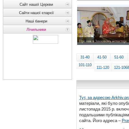
16 червня 2015 р.
Сайт нашої Церкви
Сайти нашої єпархії
Наші банери
Лічильники
Празник в Замковому монастирі
14 червня 2015 р.
31-40
41-50
51-60
101-110
111-120
121-106
Тут, за адресою
Arkhiv.pr
матеріали, які було опубл
листопада 2015 р. включ
подальшими публікаціями
сайта. Його адреса –
Pra