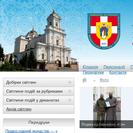
Єпархія
Персоналії
П
Передруки
Контакти
→
Фото
Добірки світлин
Світлини подій за рубриками
Світлини подій у деканатах
Архів світлин
Передруки
Подяка від батальйону «Січ»
1 липня 2015 р.
Православний монастир — у