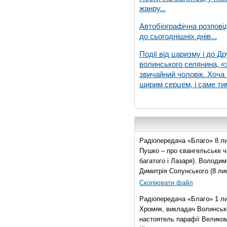
жанру...
Автобіографічна розпові
до сьогоднішніх днів...
Події від царизму і до Др
волинського селянина, «з
звичайний чоловік. Хоча 
щирим серцем, і саме тим
Радіопередача «Благо» 8 ли
Пушко – про євангельське чи
багатого і Лазаря). Володи
Димитрія Солунського (8 ли
Скопіювати файл
Радіопередача «Благо» 1 л
Хромяк, викладач Волинсько
настоятель парафії Велико