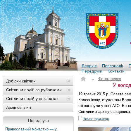
Єпархія
Персоналії
П
Передруки
Контакти
→
Фотогалерея
Добірки світлин
У воло
Світлини подій за рубриками
19 травня 2015 р. Освята па
Світлини подій у деканатах
Колєснікову, студентам Воло
які загинули у зоні АТО. Бог
Архів світлин
Світлини з архіву священика.
Більше інформації
Передруки
Православний монастир — у