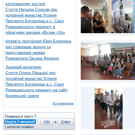
католицькому костелі
Стаття Наталки Слюсар про
чоловічий монастир Успіння
Пресвятої Богородиці в с. Сокіл
Рожищанського деканату в
обласному виданні «Вісник і Ко»
Інтерв’ю протоієрея Юрія Близнюка
про співпрацю молоді та
представників церкви
Розмовляла Оксана Федорук
Зцілений молитвою
Стаття Олени Лівіцької про
чоловічий монастир Успіння
Пресвятої Богородиці в с. Сокіл
Рожищанського деканату на сайті
Волинської газети
Усі передруки