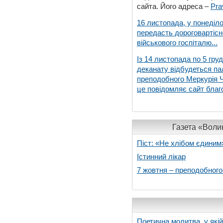
сайта. Його адреса –
Pra
16 листопада, у понеділо
передасть дороговартіс
військового госпіталю...
Із 14 листопада по 5 гру
деканату відбудеться па
преподобного Меркурія Че
це повідомляє сайт благо
Газета «Волин
Піст: «Не хлібом єдиним
Істинний лікар
7 жовтня – преподобног
Поетична молитва, у які