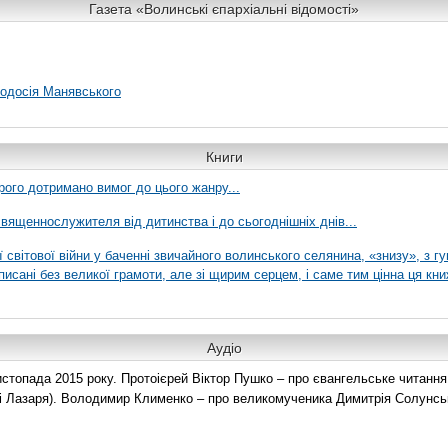
Газета «Волинські єпархіальні відомості»
еодосія Манявського
Книги
рого дотримано вимог до цього жанру...
вященнослужителя від дитинства і до сьогоднішніх днів...
ї світової війни у баченні звичайного волинського селянина, «знизу», з г
писані без великої грамоти, але зі щирим серцем, і саме тим цінна ця кни
Аудіо
топада 2015 року. Протоієрей Віктор Пушко – про євангельське читання н
о і Лазаря). Володимир Клименко – про великомученика Димитрія Солунськ