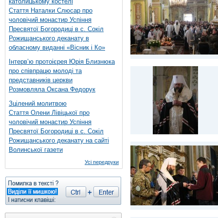
католицькому костелі
Стаття Наталки Слюсар про
чоловічий монастир Успіння
Пресвятої Богородиці в с. Сокіл
Рожищанського деканату в
обласному виданні «Вісник і Ко»
Інтерв’ю протоієрея Юрія Близнюка
про співпрацю молоді та
представників церкви
Розмовляла Оксана Федорук
Зцілений молитвою
Стаття Олени Лівіцької про
чоловічий монастир Успіння
Пресвятої Богородиці в с. Сокіл
Рожищанського деканату на сайті
Волинської газети
Усі передруки