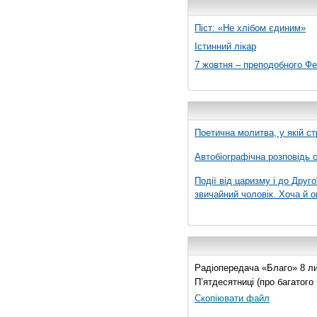
Піст: «Не хлібом єдиним»
Істинний лікар
7 жовтня – преподобного Ф
Поетична молитва, у якій ст
Автобіографічна розповідь с
Події від царизму і до Друго
звичайний чоловік. Хоча й о
Радіопередача «Благо» 8 лис
П’ятдесятниці (про багатог
Скопіювати файл