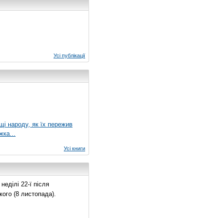
Усі публікації
ущі народу, як їх пережив
жка...
Усі книги
еділі 22-ї після
ого (8 листопада).