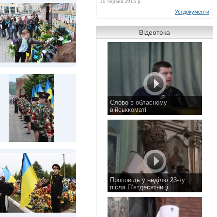
10 червня 2015 р.
Усі документи
Відеотека
Слово в обласному
військкоматі
11 листопада 2015 р.
Проповідь у неділю 23-ту
після П’ятдесятниці
8 листопада 2015 р.