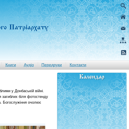
ого Патріархату
Книги
Аудіо
Передруки
Контакти
Календар
лими у Донбаській війні.
я загиблих біля фотостенду
а. Богослужіння очолює