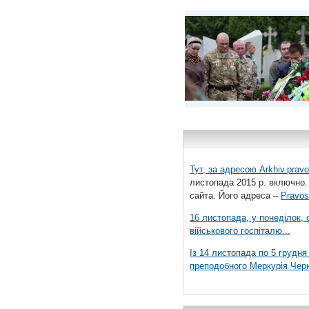
Тут, за адресою
Arkhiv.pravo
листопада 2015 р. включно.
сайта. Його адреса –
Pravos
16 листопада, у понеділок,
військового госпіталю...
Із 14 листопада по 5 грудн
преподобного Меркурія Черні