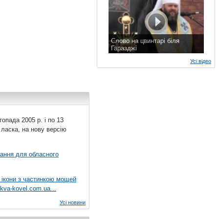
Слово на цвинтарі біля
Гаразджі
7 листопада 2015 р.
Усі відео
топада 2005 р. і по 13
 ласка, на нову версію
вання для обласного
 ікони з частинкою мощей
kva-kovel.com.ua...
Усі новини