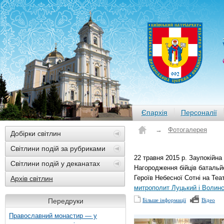
Єпархія
Персоналії
→
Фотогалерея
Добірки світлин
Світлини подій за рубриками
22 травня 2015 р. Заупокійна 
Світлини подій у деканатах
Нагородження бійців батальй
Героїв Небесної Сотні на Те
Архів світлин
митрополит Луцький і Волин
Передруки
Більше інформації
Відео
Православний монастир — у