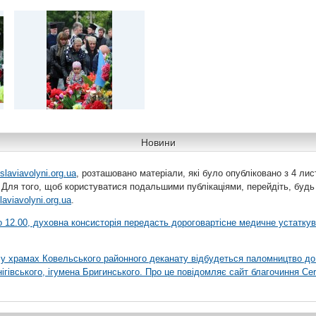
Новини
slaviavolyni.org.ua
, розташовано матеріали, які було опубліковано з 4 лис
 Для того, щоб користуватися подальшими публікаціями, перейдіть, будь
laviavolyni.org.ua
.
 о 12.00, духовна консисторія передасть дороговартісне медичне устатку
я у храмах Ковельського районного деканату відбудеться паломництво до
гівського, ігумена Бригинського. Про це повідомляє сайт благочиння Сer