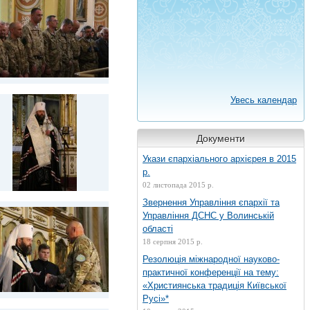
Увесь календар
Документи
Укази єпархіального архієрея в 2015
р.
02 листопада 2015 р.
Звернення Управління єпархії та
Управління ДСНС у Волинській
області
18 серпня 2015 р.
Резолюція міжнародної науково-
практичної конференції на тему:
«Християнська традиція Київської
Русі»*