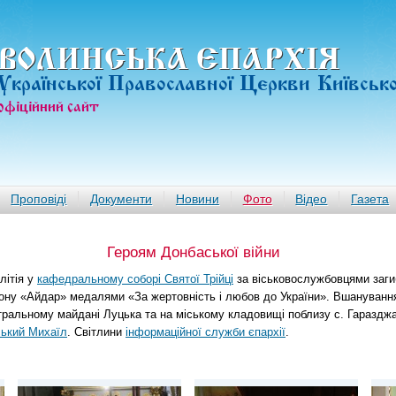
ВОЛИНСЬКА ЄПАРХIЯ
Української Православної Церкви Київськ
офiцiйний сайт
Проповіді
Документи
Новини
Фото
Відео
Газета
Героям Донбаської війни
літія у
кафедральному соборі Святої Трійці
за віськовослужбовцями загиб
ону «Айдар» медалями «За жертовність і любов до України». Вшануванн
атральному майдані Луцька та на міському кладовищі поблизу с. Гараздж
ський Михаїл
. Світлини
інформаційної служби єпархії
.