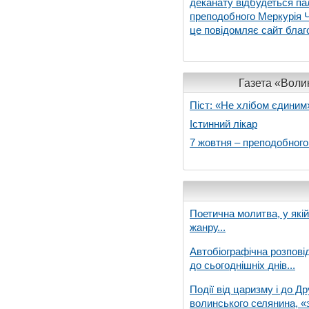
деканату відбудеться па
преподобного Меркурія Че
це повідомляє сайт благо
Газета «Волин
Піст: «Не хлібом єдиним
Істинний лікар
7 жовтня – преподобног
Поетична молитва, у які
жанру...
Автобіографічна розпові
до сьогоднішніх днів...
Події від царизму і до Др
волинського селянина, «з