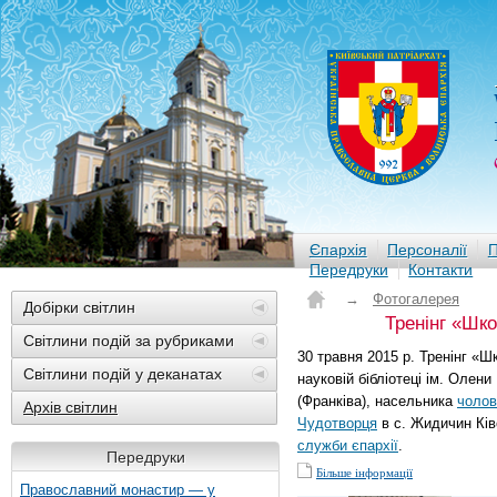
Єпархія
Персоналії
П
Передруки
Контакти
→
Фотогалерея
Добірки світлин
Тренінг «Шко
Світлини подій за рубриками
30 травня 2015 р. Тренінг «Ш
Світлини подій у деканатах
науковій бібліотеці ім. Олен
(Франківа), насельника
чолов
Архів світлин
Чудотворця
в с. Жидичин Кі
служби єпархії
.
Передруки
Більше інформації
Православний монастир — у