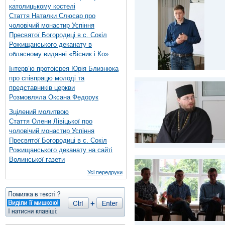
католицькому костелі
Стаття Наталки Слюсар про
чоловічий монастир Успіння
Пресвятої Богородиці в с. Сокіл
Рожищанського деканату в
обласному виданні «Вісник і Ко»
Інтерв’ю протоієрея Юрія Близнюка
про співпрацю молоді та
представників церкви
Розмовляла Оксана Федорук
Зцілений молитвою
Стаття Олени Лівіцької про
чоловічий монастир Успіння
Пресвятої Богородиці в с. Сокіл
Рожищанського деканату на сайті
Волинської газети
Усі передруки