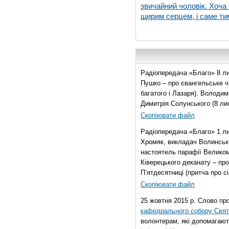
звичайний чоловік. Хоча 
щирим серцем, і саме тим
Радіопередача «Благо» 8 ли
Пушко – про євангельське чи
багатого і Лазаря). Володи
Димитрія Солунського (8 ли
Скопіювати файл
Радіопередача «Благо» 1 л
Хромяк, викладач Волинсько
настоятель парафії Велико
Ківерецького деканату – про
П’ятдесятниці (притча про сі
Скопіювати файл
25 жовтня 2015 р. Слово пр
кафедрального собору Свято
волонтерам, які допомагают