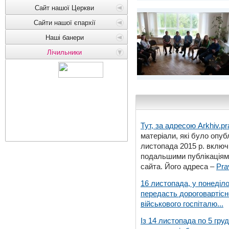
Сайт нашої Церкви
Сайти нашої єпархії
Наші банери
Лічильники
Тут, за адресою
Arkhiv.pr
матеріали, які було опубл
листопада 2015 р. включ
подальшими публікаціями
сайта. Його адреса –
Pra
16 листопада, у понеділо
передасть дороговартіс
військового госпіталю...
Із 14 листопада по 5 гру