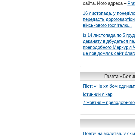
сайта. Його адреса –
Pra
16 листопада, у понеділо
передасть дороговартіс
військового госпіталю...
Із 14 листопада по 5 гру
деканату відбудеться па
преподобного Меркурія Че
це повідомляє сайт благо
Газета «Волин
Піст: «Не хлібом єдиним
Істинний лікар
7 жовтня – преподобног
Поетична молитва, у які