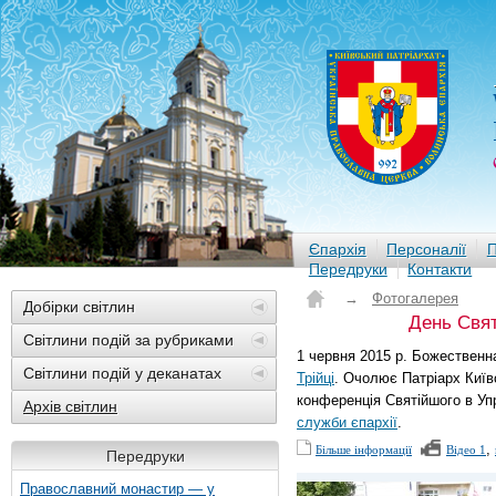
Єпархія
Персоналії
П
Передруки
Контакти
→
Фотогалерея
Добірки світлин
День Свят
Світлини подій за рубриками
1 червня 2015 р. Божественна
Світлини подій у деканатах
Трійці
. Очолює Патріарх Київс
конференція Святійшого в Уп
Архів світлин
служби єпархії
.
,
Більше інформації
Відео 1
Передруки
Православний монастир — у