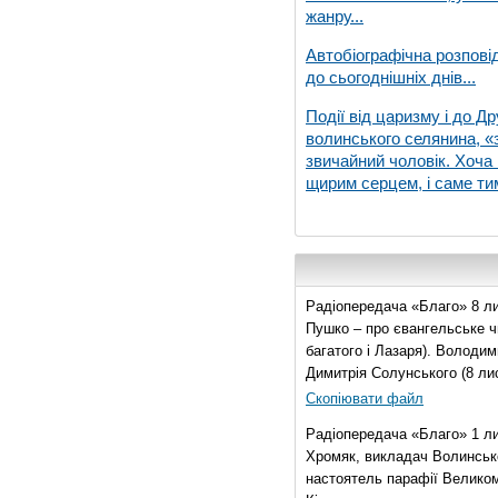
жанру...
Автобіографічна розпові
до сьогоднішніх днів...
Події від царизму і до Др
волинського селянина, «з
звичайний чоловік. Хоча 
щирим серцем, і саме тим
Радіопередача «Благо» 8 ли
Пушко – про євангельське чи
багатого і Лазаря). Володи
Димитрія Солунського (8 ли
Скопіювати файл
Радіопередача «Благо» 1 л
Хромяк, викладач Волинсько
настоятель парафії Велико