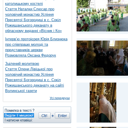
католицькому костелі
Стаття Наталки Слюсар про
чоловічий монастир Успіння
Пресвятої Богородиці в с. Сокіл
Рожищанського деканату в
обласному виданні «Вісник і Ко»
Інтерв’ю протоієрея Юрія Близнюка
про співпрацю молоді та
представників церкви
Розмовляла Оксана Федорук
Зцілений молитвою
Стаття Олени Лівіцької про
чоловічий монастир Успіння
Пресвятої Богородиці в с. Сокіл
Рожищанського деканату на сайті
Волинської газети
Усі передруки