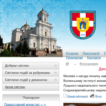
Єпархія
Персоналії
П
Передруки
Контакти
→
Фотогалерея
Добірки світлин
Ден
Світлини подій за рубриками
Молебні з нагоди початку нав
Світлини подій у деканатах
Волинському інституті еконо
Луцького національного техні
Архів світлин
Східноєвропейському націонал
Більше інформації
Відео
Передруки
Православний монастир — у