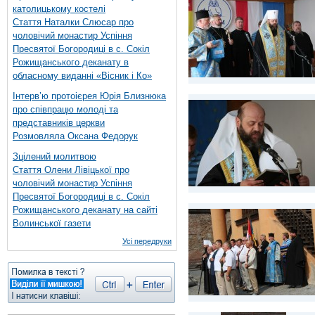
католицькому костелі
Стаття Наталки Слюсар про
чоловічий монастир Успіння
Пресвятої Богородиці в с. Сокіл
Рожищанського деканату в
обласному виданні «Вісник і Ко»
Інтерв’ю протоієрея Юрія Близнюка
про співпрацю молоді та
представників церкви
Розмовляла Оксана Федорук
Зцілений молитвою
Стаття Олени Лівіцької про
чоловічий монастир Успіння
Пресвятої Богородиці в с. Сокіл
Рожищанського деканату на сайті
Волинської газети
Усі передруки