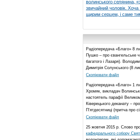
волинського селянина, «з
звичайний чоловік. Хоча 
щирим серцем, і саме тим
Радіопередача «Благо» 8 ли
Пушко – про євангельське чи
багатого і Лазаря). Володи
Димитрія Солунського (8 ли
Скопіювати файл
Радіопередача «Благо» 1 л
Хромяк, викладач Волинсько
настоятель парафії Велико
Ківерецького деканату – про
П’ятдесятниці (притча про сі
Скопіювати файл
25 жовтня 2015 р. Слово пр
кафедрального собору Свято
волонтерам, які допомагают