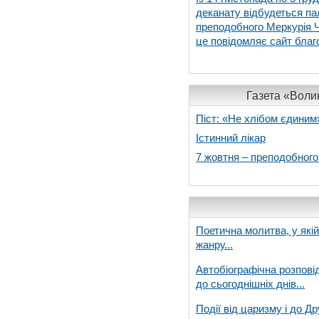
деканату відбудеться па
преподобного Меркурія Че
це повідомляє сайт благо
Газета «Волин
Піст: «Не хлібом єдиним
Істинний лікар
7 жовтня – преподобног
Поетична молитва, у які
жанру...
Автобіографічна розпові
до сьогоднішніх днів...
Події від царизму і до Др