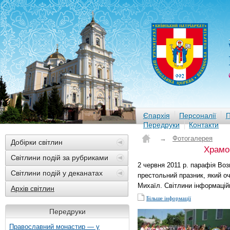
Єпархія
Персоналії
П
Передруки
Контакти
→
Фотогалерея
Добірки світлин
Храмов
Світлини подій за рубриками
2 червня 2011 р. парафія Воз
Світлини подій у деканатах
престольний празник, який о
Михаїл. Світлини інформаційн
Архів світлин
Більше інформації
Передруки
Православний монастир — у