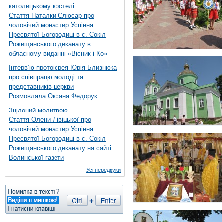
католицькому костелі
Стаття Наталки Слюсар про
чоловічий монастир Успіння
Пресвятої Богородиці в с. Сокіл
Рожищанського деканату в
обласному виданні «Вісник і Ко»
Інтерв’ю протоієрея Юрія Близнюка
про співпрацю молоді та
представників церкви
Розмовляла Оксана Федорук
Зцілений молитвою
Стаття Олени Лівіцької про
чоловічий монастир Успіння
Пресвятої Богородиці в с. Сокіл
Рожищанського деканату на сайті
Волинської газети
Усі передруки