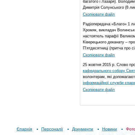
багатого і Лазаря). Володи
Димитрія Солунського (8 ли
Скопіювати файл
Радіопередача «Благо» 1 л
Хромяк, викладач Волинсько
настоятель парафії Велико
Ківерецького деканату – про
П’ятдесятниці (притча про сі
Скопіювати файл
25 жовтня 2015 р. Слово пр
кафедрального собору Свято
волонтерам, які допомагают
інформаційної служби єпарх
Скопіювати файл
Єпархія
Персоналії
Документи
Новини
Фот