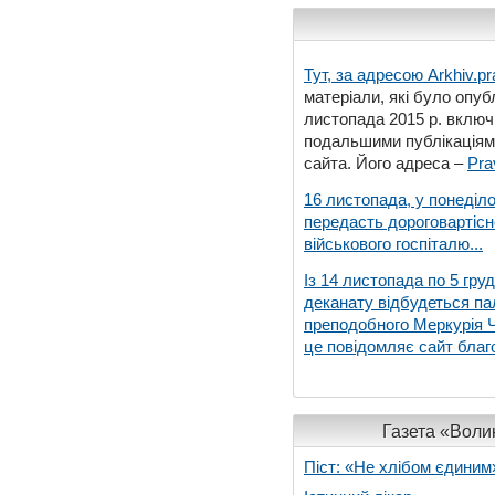
Тут, за адресою
Arkhiv.pr
матеріали, які було опубл
листопада 2015 р. включ
подальшими публікаціями
сайта. Його адреса –
Pra
16 листопада, у понеділо
передасть дороговартіс
військового госпіталю...
Із 14 листопада по 5 гру
деканату відбудеться па
преподобного Меркурія Че
це повідомляє сайт благо
Газета «Волин
Піст: «Не хлібом єдиним