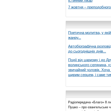
Істинний лікар
7 жовтня – преподобног
Поетична молитва, у які
жанру...
Автобіографічна розпові
до сьогоднішніх днів...
Події від царизму і до Др
волинського селянина, «з
звичайний чоловік. Хоча 
щирим серцем, і саме тим
Радіопередача «Благо» 8 ли
Пушко – про євангельське чи