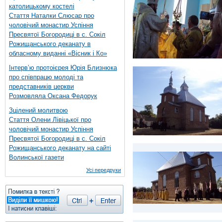
католицькому костелі
Стаття Наталки Слюсар про
чоловічий монастир Успіння
Пресвятої Богородиці в с. Сокіл
Рожищанського деканату в
обласному виданні «Вісник і Ко»
Інтерв’ю протоієрея Юрія Близнюка
про співпрацю молоді та
представників церкви
Розмовляла Оксана Федорук
Зцілений молитвою
Стаття Олени Лівіцької про
чоловічий монастир Успіння
Пресвятої Богородиці в с. Сокіл
Рожищанського деканату на сайті
Волинської газети
Усі передруки