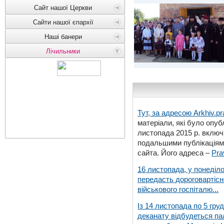
Сайт нашої Церкви
Сайти нашої єпархії
Наші банери
Лічильники
Тут, за адресою
Arkhiv.pr
матеріали, які було опубл
листопада 2015 р. включ
подальшими публікаціями
сайта. Його адреса –
Pra
16 листопада, у понеділо
передасть дороговартіс
військового госпіталю...
Із 14 листопада по 5 гру
деканату відбудеться па