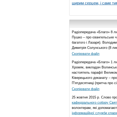
щирим серцем, і саме тим
Радіопередача «Благо» 8 ли
Пушко – про євангельське чи
багатого і Лазаря). Володи
Димитрія Солунського (8 ли
Скопіювати файл
Радіопередача «Благо» 1 л
Хромяк, викладач Волинсько
настоятель парафії Велико
Ківерецького деканату – про
П’ятдесятниці (притча про сі
Скопіювати файл
25 жовтня 2015 р. Слово пр
кафедрального собору Свято
волонтерам, які допомагают
інформаційної служби єпарх