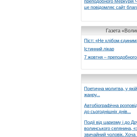
преподобного Меркурія Че
це повідомляє сайт благо
Газета «Волин
Піст: «Не хлібом єдиним
Істинний лікар
7 жовтня – преподобног
Поетична молитва, у які
жанру...
Автобіографічна розпові
до сьогоднішніх днів...
Події від царизму і до Др
волинського селянина, «з
звичайний чоловік. Хоча 