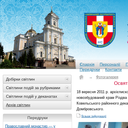
Єпархія
Персоналії
П
Передруки
Контакти
→
Фотогалерея
Добірки світлин
Освят
Світлини подій за рубриками
18 вересня 2011 р. архієпис
Світлини подій у деканатах
новозбудований храм Різдва 
Ковельського районного дека
Архів світлин
Домбровського.
Більше інформації
Передруки
Православний монастир — у