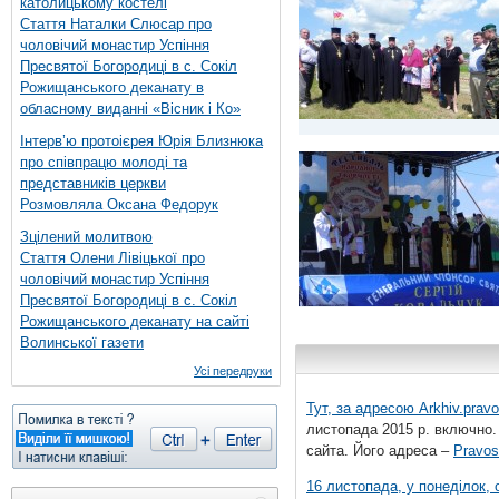
католицькому костелі
Стаття Наталки Слюсар про
чоловічий монастир Успіння
Пресвятої Богородиці в с. Сокіл
Рожищанського деканату в
обласному виданні «Вісник і Ко»
Інтерв’ю протоієрея Юрія Близнюка
про співпрацю молоді та
представників церкви
Розмовляла Оксана Федорук
Зцілений молитвою
Стаття Олени Лівіцької про
чоловічий монастир Успіння
Пресвятої Богородиці в с. Сокіл
Рожищанського деканату на сайті
Волинської газети
Усі передруки
Тут, за адресою
Arkhiv.pravo
листопада 2015 р. включно.
сайта. Його адреса –
Pravos
16 листопада, у понеділок,