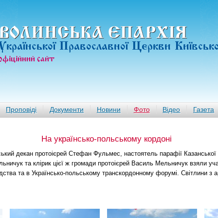
ВОЛИНСЬКА ЄПАРХIЯ
Української Православної Церкви Київськ
офiцiйний сайт
Проповіді
Документи
Новини
Фото
Відео
Газета
На українсько-польському кордоні
ський декан протоієрей Стефан Фульмес, настоятель парафії Казанської
льничук та клірик цієї ж громади протоієрей Василь Мельничук взяли уча
дства та в Українсько-польському транскордонному форумі. Світлини з а