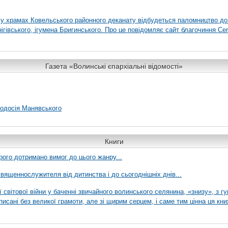
я у храмах Ковельського районного деканату відбудеться паломництво до
гівського, ігумена Бригинського. Про це повідомляє сайт благочиння Сer
Газета «Волинські єпархіальні відомості»
еодосія Манявського
Книги
рого дотримано вимог до цього жанру...
вященнослужителя від дитинства і до сьогоднішніх днів...
ї світової війни у баченні звичайного волинського селянина, «знизу», з г
писані без великої грамоти, але зі щирим серцем, і саме тим цінна ця кни