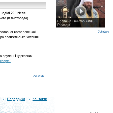
еділі 22-ї після
ого (8 листопада).
Слово на цвинтарі біля
Гаразджі
7 листопада 2015 р.
ославної богословської
Усі відео
про євангельське читання
на врученні церковних
єпархії
.
Усі аудіо
Передруки
Контакти