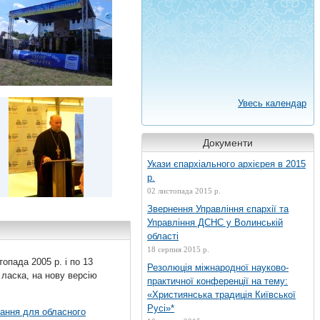
Увесь календар
Документи
Укази єпархіального архієрея в 2015
р.
02 листопада 2015 р.
Звернення Управління єпархії та
Управління ДСНС у Волинській
області
18 серпня 2015 р.
топада 2005 р. і по 13
Резолюція міжнародної науково-
 ласка, на нову версію
практичної конференції на тему:
«Християнська традиція Київської
Русі»*
вання для обласного