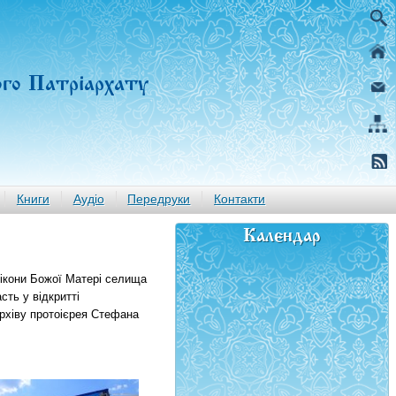
ого Патріархату
Книги
Аудіо
Передруки
Контакти
Календар
 ікони Божої Матері селища
сть у відкритті
рхіву протоієрея Стефана