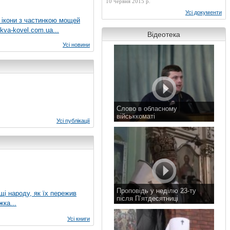
10 червня 2015 р.
Усі документи
 ікони з частинкою мощей
kva-kovel.com.ua...
Відеотека
Усі новини
Слово в обласному
військкоматі
Усі публікації
11 листопада 2015 р.
Проповідь у неділю 23-ту
ущі народу, як їх пережив
після П’ятдесятниці
жка...
8 листопада 2015 р.
Усі книги