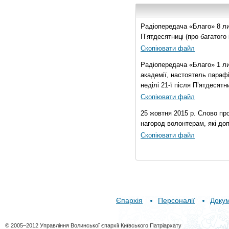
Радіопередача «Благо» 8 лис
П’ятдесятниці (про багатог
Скопіювати файл
Радіопередача «Благо» 1 ли
академії, настоятель параф
неділі 21-ї після П’ятдесятни
Скопіювати файл
25 жовтня 2015 р. Слово пр
нагород волонтерам, які до
Скопіювати файл
Єпархія
Персоналії
Доку
© 2005–2012 Управління Волинської єпархії Київського Патріархату