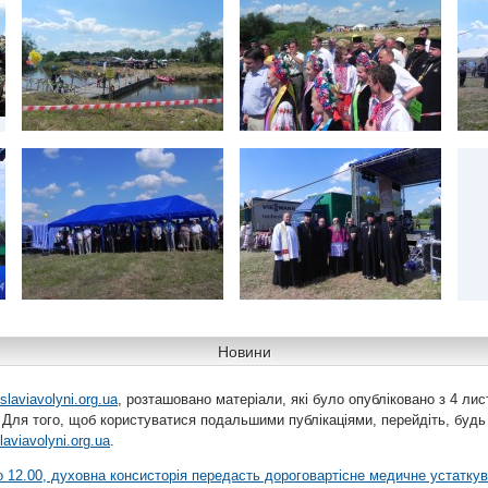
Новини
slaviavolyni.org.ua
, розташовано матеріали, які було опубліковано з 4 лис
 Для того, щоб користуватися подальшими публікаціями, перейдіть, будь
laviavolyni.org.ua
.
 о 12.00, духовна консисторія передасть дороговартісне медичне устатку