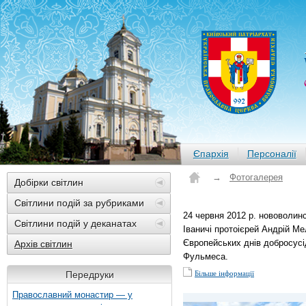
Єпархія
Персоналії
→
Фотогалерея
Добірки світлин
Світлини подій за рубриками
24 червня 2012 р. нововолин
Світлини подій у деканатах
Іваничі протоієрей Андрій Ме
Європейських днів добросусі
Архів світлин
Фульмеса.
Передруки
Більше інформації
Православний монастир — у