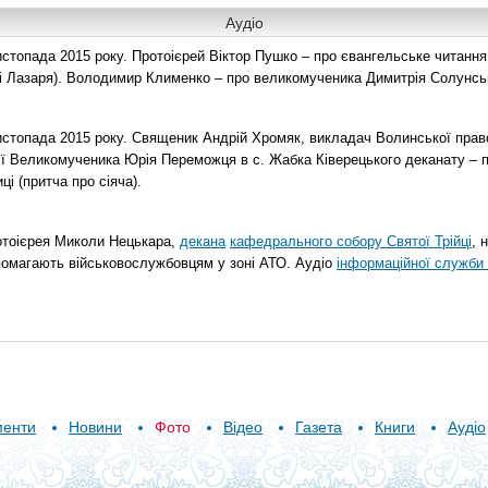
Аудіо
топада 2015 року. Протоієрей Віктор Пушко – про євангельське читання н
о і Лазаря). Володимир Клименко – про великомученика Димитрія Солунськ
стопада 2015 року. Священик Андрій Хромяк, викладач Волинської прав
ії Великомученика Юрія Переможця в с. Жабка Ківерецького деканату – 
ці (притча про сіяча).
отоієрея Миколи Нецькара,
декана
кафедрального собору Святої Трійці
, 
помагають військовослужбовцям у зоні АТО. Аудіо
інформаційної служби 
менти
Новини
Фото
Відео
Газета
Книги
Аудіо