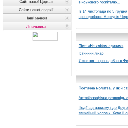
Сайт нашої Церкви
військового госпіталю...
Сайти нашої єпархії
Із 14 листопада по 5 грудн
преподобного Меркурія Черні
Наші банери
Лічильники
Піст: «Не хлібом єдиним»
Істинний лікар
7 жовтня – преподобного Ф
Поетична молитва, у якій ст
Автобіографічна розповідь с
Події від царизму і до Друго
звичайний чоловік. Хоча й о