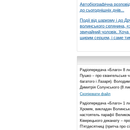
Автобіографічна розпові
до сьогоднішніх днів...
Події від царизму і до Др
волинського селянина, «з
звичайний чоловік. Хоча 
щирим серцем, і саме тим
Радіопередача «Благо» 8 ли
Пушко – про євангельське чи
багатого і Лазаря). Володи
Димитрія Солунського (8 ли
Скопіювати файл
Радіопередача «Благо» 1 л
Хромяк, викладач Волинсько
настоятель парафії Велико
Ківерецького деканату – про
П’ятдесятниці (притча про сі