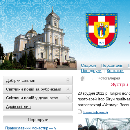
Єпархія
Персоналії
П
Передруки
Контакти
→
Фотогалерея
Добірки світлин
Зустріч
Світлини подій за рубриками
20 грудня 2012 р. Клірик во
Світлини подій у деканатах
протоієрей Ігор Бігун прийм
автопереході «Устилуг–Зосин
Архів світлин
Більше інформації
Передруки
Православний монастир — у