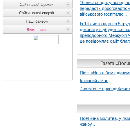
16 листопада, у понеділо
Сайт нашої Церкви
передасть дороговартіс
Сайти нашої єпархії
військового госпіталю...
Наші банери
Із 14 листопада по 5 гру
деканату відбудеться па
Лічильники
преподобного Меркурія Че
це повідомляє сайт благо
Газета «Волин
Піст: «Не хлібом єдиним
Істинний лікар
7 жовтня – преподобног
Поетична молитва, у які
жанру...