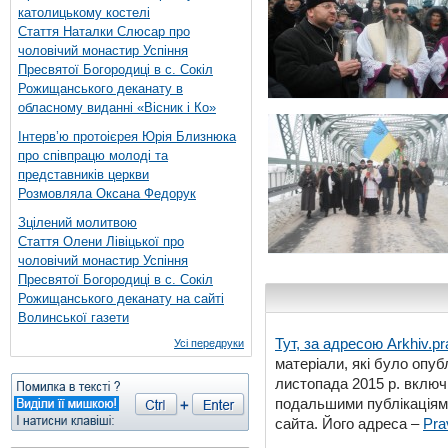
католицькому костелі
Стаття Наталки Слюсар про
чоловічий монастир Успіння
Пресвятої Богородиці в с. Сокіл
Рожищанського деканату в
обласному виданні «Вісник і Ко»
Інтерв’ю протоієрея Юрія Близнюка
про співпрацю молоді та
представників церкви
Розмовляла Оксана Федорук
Зцілений молитвою
Стаття Олени Лівіцької про
чоловічий монастир Успіння
Пресвятої Богородиці в с. Сокіл
Рожищанського деканату на сайті
Волинської газети
Тут, за адресою
Arkhiv.pr
Усі передруки
матеріали, які було опубл
листопада 2015 р. включ
подальшими публікаціями
сайта. Його адреса –
Pra