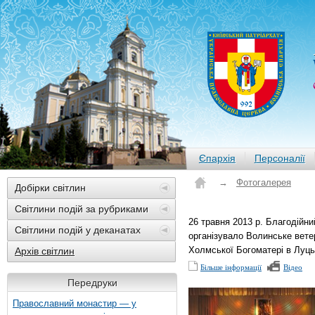
Єпархія
Персоналії
→
Фотогалерея
Добірки світлин
Світлини подій за рубриками
26 травня 2013 р. Благодійни
Світлини подій у деканатах
організувало Волинське вете
Холмської Богоматері в Луцьк
Архів світлин
Більше інформації
Відео
Передруки
Православний монастир — у