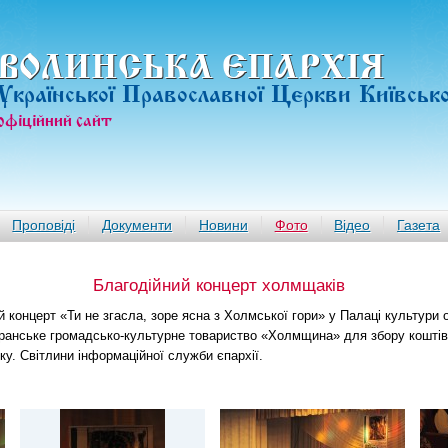
ВОЛИНСЬКА ЄПАРХIЯ
Української Православної Церкви Київськ
офiцiйний сайт
Проповіді
Документи
Новини
Фото
Відео
Газета
Благодійний концерт холмщаків
й концерт «Ти не згасла, зоре ясна з Холмської гори» у Палаці культури 
ранське громадсько-культурне товариство «Холмщина» для збору коштів
у. Світлини інформаційної служби єпархії.