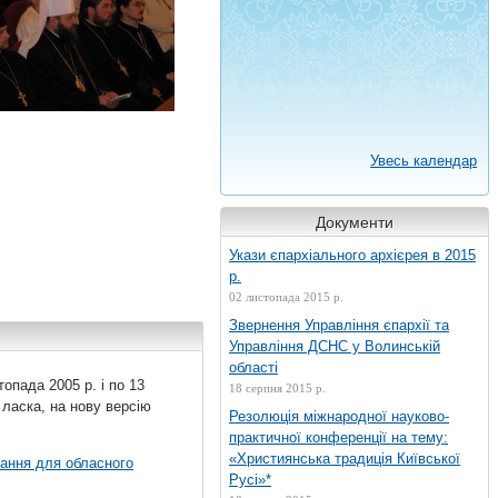
Увесь календар
Документи
Укази єпархіального архієрея в 2015
р.
02 листопада 2015 р.
Звернення Управління єпархії та
Управління ДСНС у Волинській
області
топада 2005 р. і по 13
18 серпня 2015 р.
 ласка, на нову версію
Резолюція міжнародної науково-
практичної конференції на тему:
«Християнська традиція Київської
вання для обласного
Русі»*