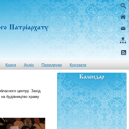
ого Патріархату
Книги
Аудіо
Передруки
Контакти
Календар
обласного центру. Захід
 на будівництво храму