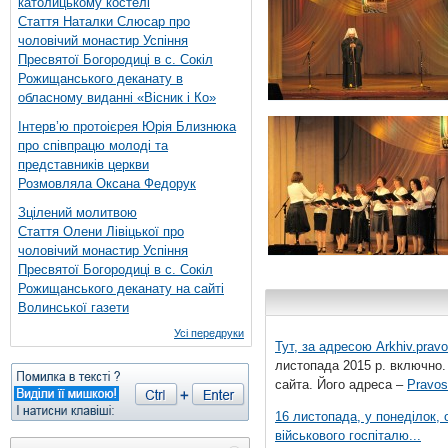
католицькому костелі
Стаття Наталки Слюсар про
чоловічий монастир Успіння
Пресвятої Богородиці в с. Сокіл
Рожищанського деканату в
обласному виданні «Вісник і Ко»
Інтерв’ю протоієрея Юрія Близнюка
про співпрацю молоді та
представників церкви
Розмовляла Оксана Федорук
Зцілений молитвою
Стаття Олени Лівіцької про
чоловічий монастир Успіння
Пресвятої Богородиці в с. Сокіл
Рожищанського деканату на сайті
Волинської газети
Усі передруки
Тут, за адресою
Arkhiv.pravo
листопада 2015 р. включно.
сайта. Його адреса –
Pravos
16 листопада, у понеділок,
військового госпіталю...