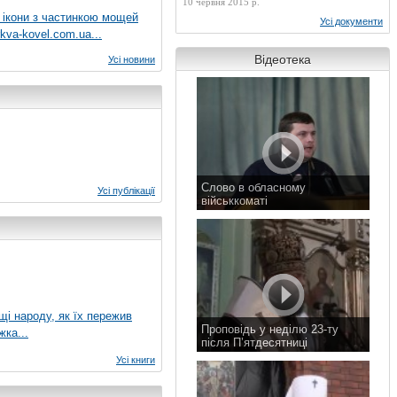
10 червня 2015 р.
 ікони з частинкою мощей
Усі документи
kva-kovel.com.ua...
Відеотека
Усі новини
Слово в обласному
Усі публікації
військкоматі
11 листопада 2015 р.
ущі народу, як їх пережив
Проповідь у неділю 23-ту
жка...
після П’ятдесятниці
8 листопада 2015 р.
Усі книги