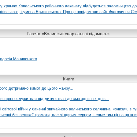
я у храмах Ковельського районного деканату відбудеться паломництво до
гівського, ігумена Бригинського. Про це повідомляє сайт благочиння Сer
Газета «Волинські єпархіальні відомості»
еодосія Манявського
Книги
рого дотримано вимог до цього жанру...
вященнослужителя від дитинства і до сьогоднішніх днів...
ї світової війни у баченні звичайного волинського селянина, «знизу», з г
писані без великої грамоти, але зі щирим серцем, і саме тим цінна ця кни