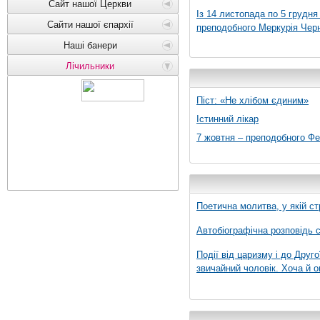
Сайт нашої Церкви
Із 14 листопада по 5 грудн
Сайти нашої єпархії
преподобного Меркурія Черні
Наші банери
Лічильники
Піст: «Не хлібом єдиним»
Істинний лікар
7 жовтня – преподобного Ф
Поетична молитва, у якій ст
Автобіографічна розповідь с
Події від царизму і до Друго
звичайний чоловік. Хоча й о