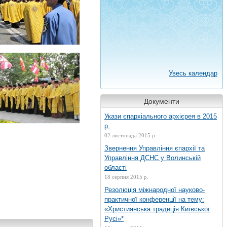
Увесь календар
Документи
Укази єпархіального архієрея в 2015
р.
02 листопада 2015 р.
Звернення Управління єпархії та
Управління ДСНС у Волинській
області
18 серпня 2015 р.
Резолюція міжнародної науково-
практичної конференції на тему:
«Християнська традиція Київської
Русі»*