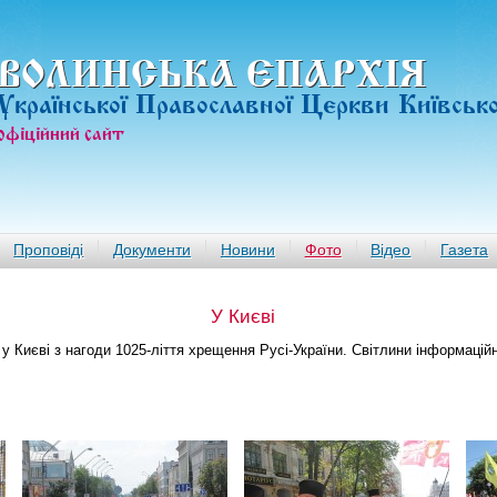
ВОЛИНСЬКА ЄПАРХIЯ
Української Православної Церкви Київськ
офiцiйний сайт
Проповіді
Документи
Новини
Фото
Відео
Газета
У Києві
 у Києві з нагоди 1025-ліття хрещення Русі-України. Світлини інформаційн