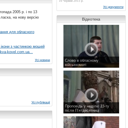
10 червня 2015 р.
Усі документи
топада 2005 р. і по 13
 ласка, на нову версію
Відеотека
вання для обласного
 ікони з частинкою мощей
kva-kovel.com.ua...
Усі новини
Слово в обласному
військкоматі
11 листопада 2015 р.
Усі публікації
Проповідь у неділю 23-ту
після П’ятдесятниці
8 листопада 2015 р.