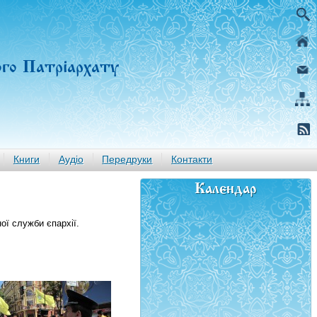
ого Патріархату
Книги
Аудіо
Передруки
Контакти
Календар
ої служби єпархії.