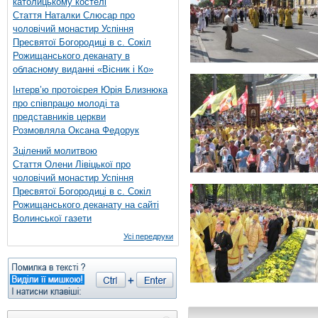
католицькому костелі
Стаття Наталки Слюсар про
чоловічий монастир Успіння
Пресвятої Богородиці в с. Сокіл
Рожищанського деканату в
обласному виданні «Вісник і Ко»
Інтерв’ю протоієрея Юрія Близнюка
про співпрацю молоді та
представників церкви
Розмовляла Оксана Федорук
Зцілений молитвою
Стаття Олени Лівіцької про
чоловічий монастир Успіння
Пресвятої Богородиці в с. Сокіл
Рожищанського деканату на сайті
Волинської газети
Усі передруки