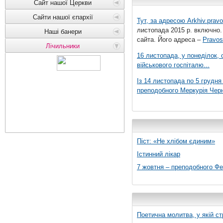
Сайт нашої Церкви
Сайти нашої єпархії
Тут, за адресою
Arkhiv.pravo
листопада 2015 р. включно.
Наші банери
сайта. Його адреса –
Pravos
Лічильники
16 листопада, у понеділок,
військового госпіталю...
Із 14 листопада по 5 грудн
преподобного Меркурія Черні
Піст: «Не хлібом єдиним»
Істинний лікар
7 жовтня – преподобного Ф
Поетична молитва, у якій ст