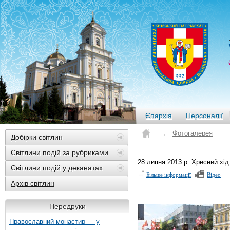
Єпархія
Персоналії
→
Фотогалерея
Добірки світлин
Світлини подій за рубриками
28 липня 2013 р. Хресний хід
Світлини подій у деканатах
Більше інформації
Відео
Архів світлин
Передруки
Православний монастир — у