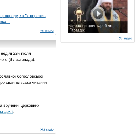
ущі народу, як їх пережив
жка...
Слово на цвинтарі біля
Гаразджі
Усі книги
7 листопада 2015 р.
Усі відео
еділі 22-ї після
ого (8 листопада).
ославної богословської
про євангельське читання
на врученні церковних
єпархії
.
Усі аудіо