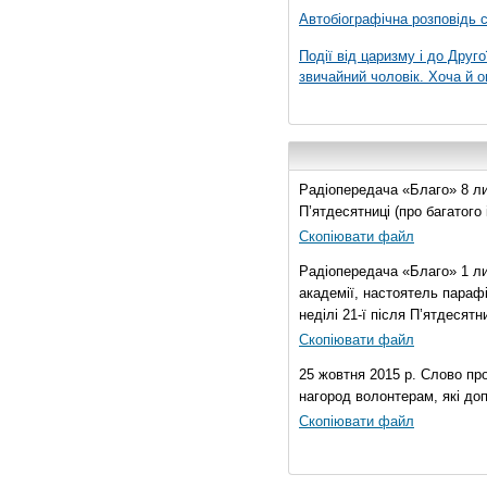
Автобіографічна розповідь с
Події від царизму і до Друго
звичайний чоловік. Хоча й о
Радіопередача «Благо» 8 лис
П’ятдесятниці (про багатог
Скопіювати файл
Радіопередача «Благо» 1 ли
академії, настоятель параф
неділі 21-ї після П’ятдесятни
Скопіювати файл
25 жовтня 2015 р. Слово пр
нагород волонтерам, які до
Скопіювати файл