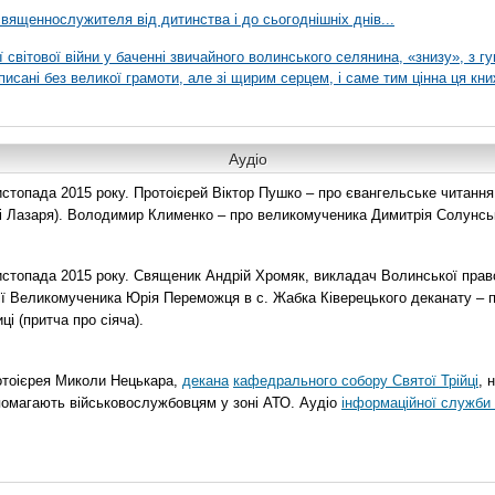
вященнослужителя від дитинства і до сьогоднішніх днів...
ї світової війни у баченні звичайного волинського селянина, «знизу», з г
писані без великої грамоти, але зі щирим серцем, і саме тим цінна ця кни
Аудіо
топада 2015 року. Протоієрей Віктор Пушко – про євангельське читання н
о і Лазаря). Володимир Клименко – про великомученика Димитрія Солунськ
стопада 2015 року. Священик Андрій Хромяк, викладач Волинської прав
ії Великомученика Юрія Переможця в с. Жабка Ківерецького деканату – 
ці (притча про сіяча).
отоієрея Миколи Нецькара,
декана
кафедрального собору Святої Трійці
, 
помагають військовослужбовцям у зоні АТО. Аудіо
інформаційної служби 