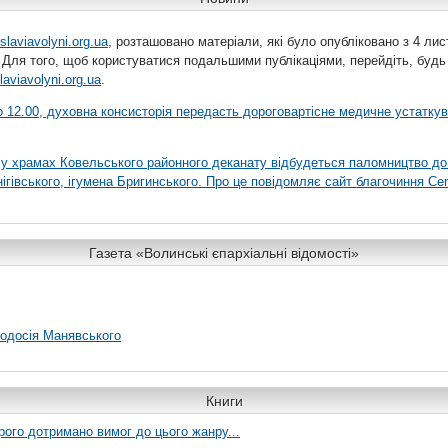
slaviavolyni.org.ua
, розташовано матеріали, які було опубліковано з 4 лис
 Для того, щоб користуватися подальшими публікаціями, перейдіть, будь
laviavolyni.org.ua
.
 о 12.00, духовна консисторія передасть дороговартісне медичне устатку
я у храмах Ковельського районного деканату відбудеться паломництво до
гівського, ігумена Бригинського. Про це повідомляє сайт благочиння Сer
Газета «Волинські єпархіальні відомості»
еодосія Манявського
Книги
рого дотримано вимог до цього жанру...