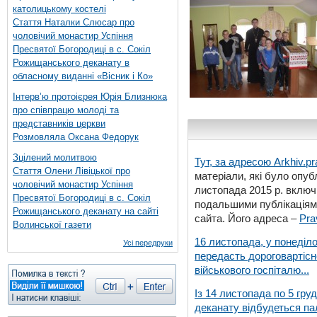
католицькому костелі
Стаття Наталки Слюсар про
чоловічий монастир Успіння
Пресвятої Богородиці в с. Сокіл
Рожищанського деканату в
обласному виданні «Вісник і Ко»
Інтерв’ю протоієрея Юрія Близнюка
про співпрацю молоді та
представників церкви
Розмовляла Оксана Федорук
Зцілений молитвою
Тут, за адресою
Arkhiv.pr
Стаття Олени Лівіцької про
матеріали, які було опубл
чоловічий монастир Успіння
листопада 2015 р. включ
Пресвятої Богородиці в с. Сокіл
подальшими публікаціями
Рожищанського деканату на сайті
сайта. Його адреса –
Pra
Волинської газети
16 листопада, у понеділо
Усі передруки
передасть дороговартіс
військового госпіталю...
Із 14 листопада по 5 гру
деканату відбудеться па