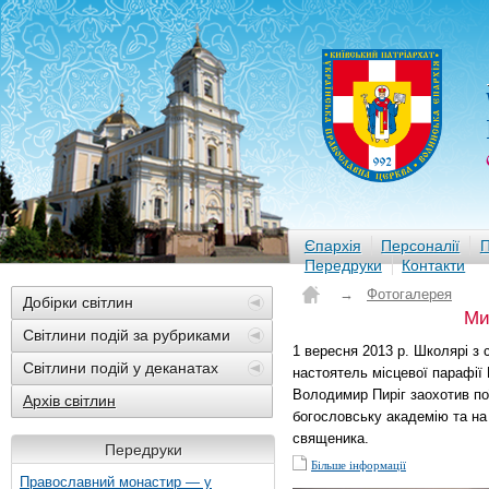
Єпархія
Персоналії
П
Передруки
Контакти
→
Фотогалерея
Добірки світлин
Ми
Світлини подій за рубриками
1 вересня 2013 р. Школярі з 
Світлини подій у деканатах
настоятель місцевої парафії
Володимир Пиріг заохотив п
Архів світлин
богословську академію та на
священика.
Передруки
Більше інформації
Православний монастир — у