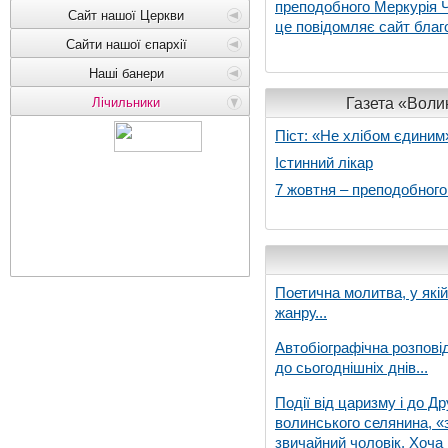
преподобного Меркурія Че
Сайт нашої Церкви
це повідомляє сайт благо
Сайти нашої єпархії
Наші банери
Газета «Волин
Лічильники
Піст: «Не хлібом єдиним
Істинний лікар
7 жовтня – преподобног
Поетична молитва, у які
жанру...
Автобіографічна розпові
до сьогоднішніх днів...
Події від царизму і до Др
волинського селянина, «з
звичайний чоловік. Хоча 